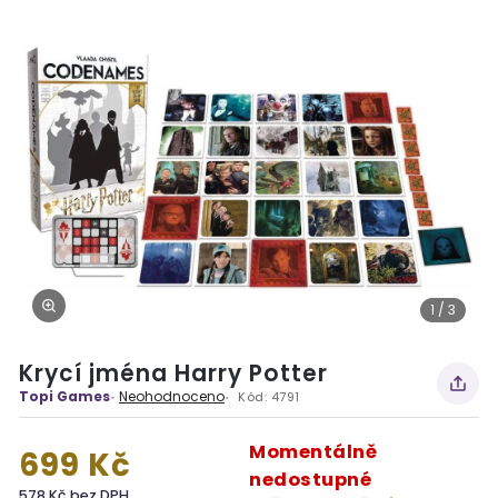
1 / 3
Krycí jména Harry Potter
Topi Games
Neohodnoceno
Kód:
4791
Momentálně
699 Kč
nedostupné
578 Kč bez DPH