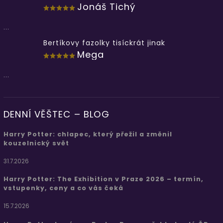
Jonáš Tichý
...
Bertíkovy fazolky tisíckrát jinak
Mega
...
DENNÍ VĚŠTEC – BLOG
Harry Potter: chlapec, který přežil a změnil
kouzelnický svět
31.7.2026
Harry Potter: The Exhibition v Praze 2026 – termín,
vstupenky, ceny a co vás čeká
15.7.2026