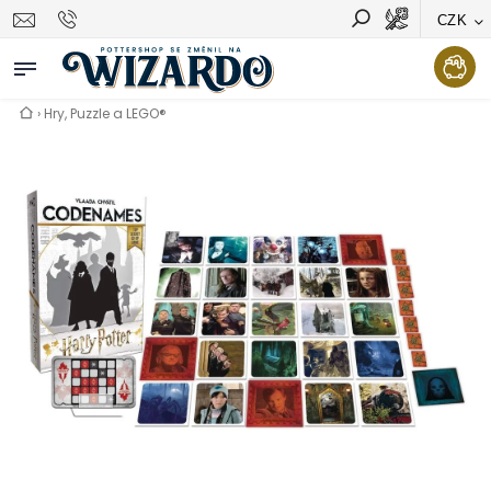
CZK
Vyhledávání
Hledat
›
Hry, Puzzle a LEGO®