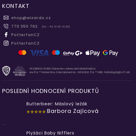
KONTAKT
shop
@
wizardo.cz
770 350 762
(Po - Pá 10.00-16.00)
PotterfanCZ
PotterfanCZ
WIZARDING WORLD characters, names and related indicia
are © & ™ Warner Bros. Entertainment Inc. WB SHIELD: © & ™ WBEI. Publishing Rights © JKR.
POSLEDNÍ HODNOCENÍ PRODUKTŮ
Butterbeer: Máslový ležák
Barbora Zajícová
...
Plyšáci Baby Nifflers