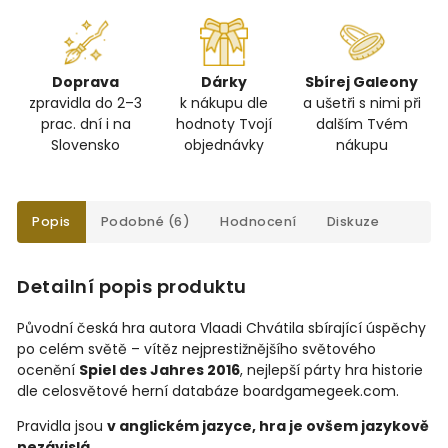
Doprava
Dárky
Sbírej Galeony
zpravidla do 2–3
k nákupu dle
a ušetři s nimi při
prac. dní i na
hodnoty Tvojí
dalším Tvém
Slovensko
objednávky
nákupu
Popis
Podobné (6)
Hodnocení
Diskuze
Detailní popis produktu
Původní česká hra autora Vlaadi Chvátila sbírající úspěchy
po celém světě – vítěz nejprestižnějšího světového
ocenění
Spiel des Jahres 2016
, nejlepší párty hra historie
dle celosvětové herní databáze boardgamegeek.com.
Pravidla jsou
v anglickém jazyce, hra je ovšem jazykově
nezávislá.