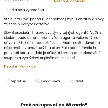
Možnosti doručení
Položka byla vyprodána…
Stolní hra Krycí jména (Codenames)
nyní s obrázky a slovy
ze série o Harrym Potterovi.
Slovní asociační hra pro dva týmy tajných agentů. Vaším
úkolem bude odhalit jména všech agentů vašeho týmu
dříve, než tak učiní soupeř. Pozor si však musíte dávat na
nájemného vraha, který hru okamžitě ukončí! Skvělá hra
pro větší partu lidí, kde je důležitá komunikace, sledování
soupeře a vymýšlení originálních asociací.
Detailní informace
Zeptat se
Sdílet
Proč nakupovat na Wizardo?