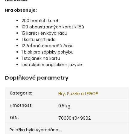
Hra obsahuje:
200 herních karet
100 oboustranných karet klíčů
15 karet Fénixova řádu
1 kartu smrtijeda
12 žetonů obracečů času
1 blok pro zápisky pohybu
1 stojánek na kartu
Instrukce v anglickém jazyce
Doplňkové parametry
Kategorie
:
Hry, Puzzle a LEGO®
Hmotnost
:
0.5 kg
EAN
:
700304049902
Položka byla vyprodána…