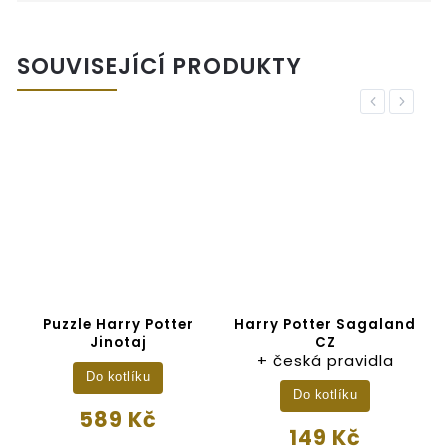
SOUVISEJÍCÍ PRODUKTY
Previous
Next
!
Puzzle Harry Potter
Harry Potter Sagaland
3
Jinotaj
CZ
+ česká pravidla
Do kotlíku
Do kotlíku
589 Kč
149 Kč