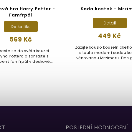
vá hra Harry Potter -
Sada kostek - Mrzi
Famfrpál
Detail
Do kotlíku
449 Kč
569 Kč
Zažijte kouzlo kouzelnickéh
neste se do světa kouzel
s touto moderní sadou ko
yho Pottera a zahrajte si
věnovanou Mrzimoru. Design
bený famfrpál v deskové
podobě...
KT
POSLEDNÍ HODNOCENÍ