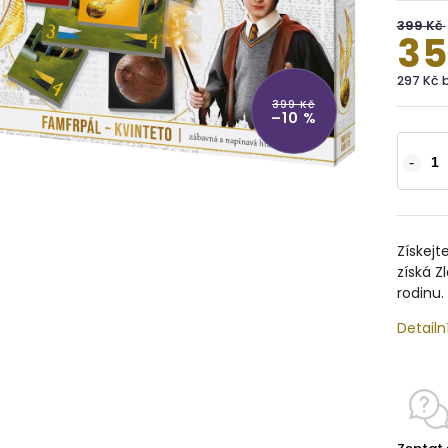
399 Kč
35
297 Kč 
399 Kč
–10 %
Získejt
získá Z
rodinu.
Detailn