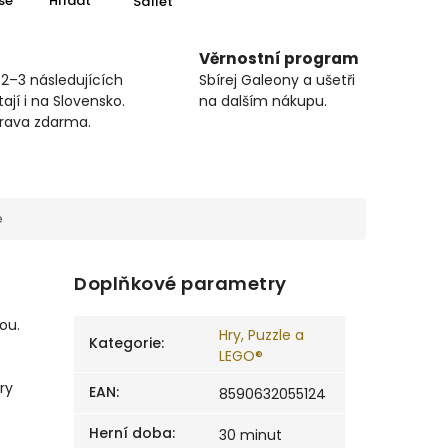
se
Hlídat
Sdílet
Věrnostní program
 2–3 následujících
Sbírej Galeony a ušetři
ají i na Slovensko.
na dalším nákupu.
prava zdarma.
e
Doplňkové parametry
ou.
Hry, Puzzle a
Kategorie
:
LEGO®
ry
EAN
:
8590632055124
Herní doba
:
30 minut