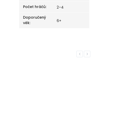
Počet hráčů
:
2–4
Doporučený
6+
věk
:
Previous
Next