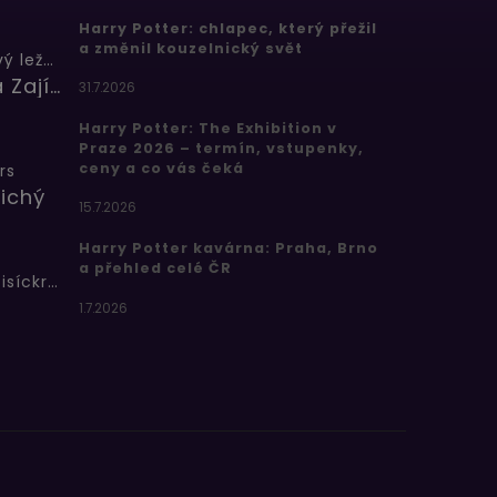
Harry Potter: chlapec, který přežil
a změnil kouzelnický svět
Butterbeer: Máslový ležák
Barbora Zajícová
31.7.2026
Harry Potter: The Exhibition v
Praze 2026 – termín, vstupenky,
ceny a co vás čeká
rs
ichý
15.7.2026
Harry Potter kavárna: Praha, Brno
a přehled celé ČR
Bertíkovy fazolky tisíckrát jinak
1.7.2026