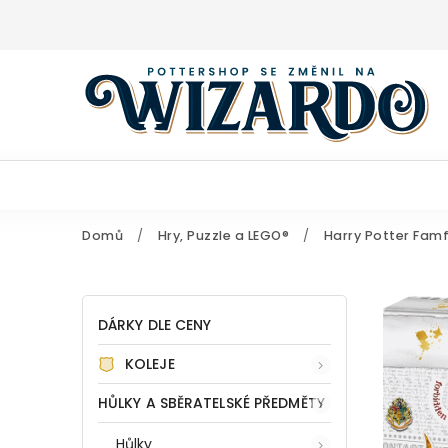
Domů
/
Hry, Puzzle a LEGO®
/
Harry Potter Famf
DÁRKY DLE CENY
KOLEJE
HŮLKY A SBĚRATELSKÉ PŘEDMĚTY
Hůlky