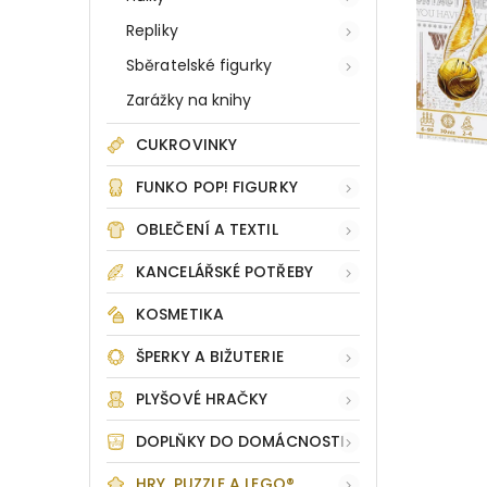
Repliky
Sběratelské figurky
Zarážky na knihy
CUKROVINKY
FUNKO POP! FIGURKY
OBLEČENÍ A TEXTIL
KANCELÁŘSKÉ POTŘEBY
KOSMETIKA
ŠPERKY A BIŽUTERIE
PLYŠOVÉ HRAČKY
DOPLŇKY DO DOMÁCNOSTI
HRY, PUZZLE A LEGO®