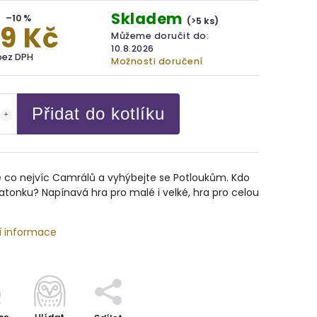
Skladem
–10 %
(>5 ks)
9 Kč
Můžeme doručit do:
10.8.2026
bez DPH
Možnosti doručení
Přidat do kotlíku
e co nejvíc Camrálů a vyhýbejte se Potloukům. Kdo
latonku? Napínavá hra pro malé i velké, hra pro celou
í informace