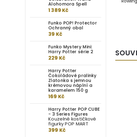
Rowlin
Alohomora Spell
1 389 Kč
Funko POP! Protector
Ochranný obal
39 Kč
Funko Mystery Mini:
SOUV
Harry Potter série 2
229 Kč
Harry Potter
Čokoládové pralinky
Zlatonka s jemnou
krémovou náplní a
karamelem 150 g
169 Kč
Harry Potter POP CUBE
- 3 Series Figures
Kouzelné kostičkové
figurky POP MART
399 Kč