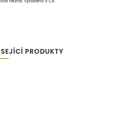
gové nezná. Vyrobeno v ČR.
ISEJÍCÍ PRODUKTY