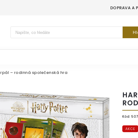
DOPRAVA A 
Vyhledávání
Hl
rpál – rodinná společenská hra
HAR
ROD
Kód:
507
AKCE