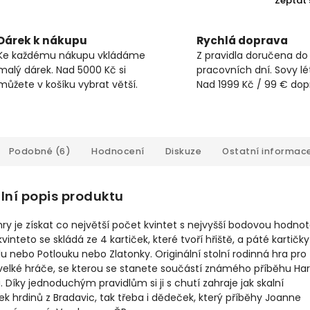
Zeptat 
Dárek k nákupu
Rychlá doprava
Ke každému nákupu vkládáme
Z pravidla doručena do
malý dárek. Nad 5000 Kč si
pracovních dní. Sovy lét
můžete v košíku vybrat větší.
Nad 1999 Kč / 99 € do
Podobné (6)
Hodnocení
Diskuze
Ostatní informac
lní popis produktu
ry je získat co největší počet kvintet s nejvyšší bodovou hodnot
vinteto se skládá ze 4 kartiček, které tvoří hřiště, a páté kartičky
 nebo Potlouku nebo Zlatonky. Originální stolní rodinná hra pro
velké hráče, se kterou se stanete součástí známého příběhu Har
. Díky jednoduchým pravidlům si ji s chutí zahraje jak skalní
k hrdinů z Bradavic, tak třeba i dědeček, který příběhy Joanne