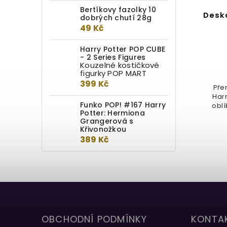
Bertíkovy fazolky 10
Rozšíření pro Harry Potter:
Desko
dobrých chutí 28g
Catch the Snitch - World
49 Kč
Cup Expansion
Harry Potter POP CUBE
Do kotlíku
- 2 Series Figures
Kouzelné kostičkové
figurky POP MART
699 Kč
399 Kč
Pře
Harr
Harry Potter Catch the Snitch –
Funko POP! #167 Harry
oblí
World Cup Expansion je rozšíření
Potter: Hermiona
pro hru Harry Potter: Catch the...
Grangerová s
Křivonožkou
389 Kč
OBCHODNÍ PODMÍNKY
KONTA