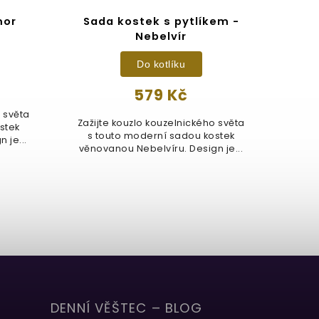
mor
Sada kostek s pytlíkem -
Tal
Nebelvír
Do kotlíku
579 Kč
o světa
Hr
Zažijte kouzlo kouzelnického světa
stek
komb
s touto moderní sadou kostek
 je...
věnovanou Nebelvíru. Design je...
DENNÍ VĚŠTEC – BLOG