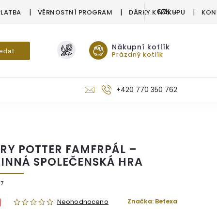
PLATBA
VĚRNOSTNÍ PROGRAM
DÁRKY K NÁKUPU
KON
CZK
Nákupní kotlík
edat
Prázdný kotlík
+420 770 350 762
RY POTTER FAMFRPÁL –
INNÁ SPOLEČENSKÁ HRA
7
Značka:
Betexa
Neohodnoceno