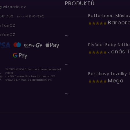
PRODUKTŮ
@
wizardo.cz
50 762
(Po - Pá 10.00-16.00)
erfanCZ
...
erfanCZ
Plyšáci Baby Niffle
Jonáš T
...
WIZARDING WORLD characters, names and related
indicia
are © & ™ Warner Bros. Entertainment Inc. WB
Mega
SHIELD: © & ™ WBEI. Publishing Rights © JKR.
...