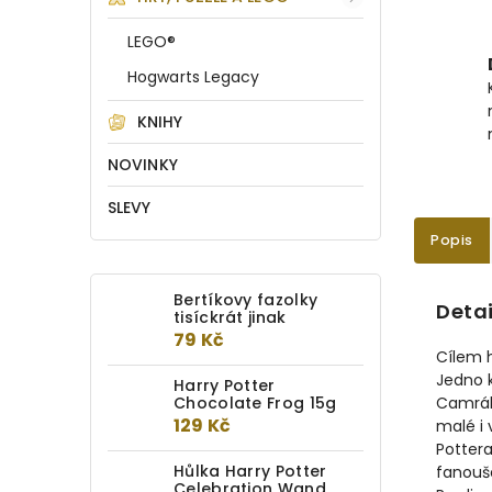
LEGO®
Hogwarts Legacy
KNIHY
NOVINKY
SLEVY
Popis
Bertíkovy fazolky
Detai
tisíckrát jinak
79 Kč
Cílem h
Jedno k
Harry Potter
Chocolate Frog 15g
Camrálu
129 Kč
malé i 
Pottera
Hůlka Harry Potter
fanouše
Celebration Wand