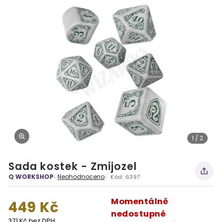
1 / 2
Sada kostek - Zmijozel
Q WORKSHOP
Neohodnoceno
Kód:
6397
Momentálně
449 Kč
nedostupné
371 Kč bez DPH