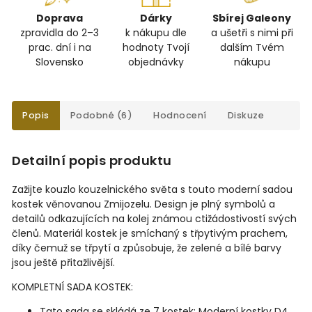
Doprava
Dárky
Sbírej Galeony
zpravidla do 2–3
k nákupu dle
a ušetři s nimi při
prac. dní i na
hodnoty Tvojí
dalším Tvém
Slovensko
objednávky
nákupu
Popis
Podobné (6)
Hodnocení
Diskuze
Detailní popis produktu
Zažijte kouzlo kouzelnického světa s touto moderní sadou
kostek věnovanou Zmijozelu. Design je plný symbolů a
detailů odkazujících na kolej známou ctižádostivostí svých
členů. Materiál kostek je smíchaný s třpytivým prachem,
díky čemuž se třpytí a způsobuje, že zelené a bílé barvy
jsou ještě přitažlivější.
KOMPLETNÍ SADA KOSTEK:
Tato sada se skládá ze 7 kostek: Moderní kostky D4,