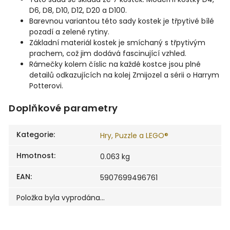
D6, D8, D10, D12, D20 a D100.
Barevnou variantou této sady kostek je třpytivé bílé
pozadí a zelené rytiny.
Základní materiál kostek je smíchaný s třpytivým
prachem, což jim dodává fascinující vzhled.
Rámečky kolem číslic na každé kostce jsou plné
detailů odkazujících na kolej Zmijozel a sérii o Harrym
Potterovi.
Doplňkové parametry
Kategorie
:
Hry, Puzzle a LEGO®
Hmotnost
:
0.063 kg
EAN
:
5907699496761
Položka byla vyprodána…