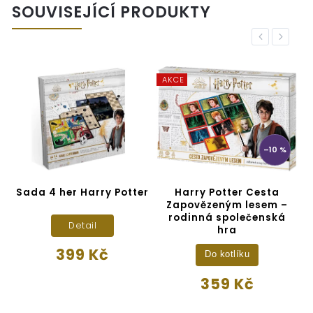
SOUVISEJÍCÍ PRODUKTY
Previous
Next
AKCE
–10 %
Sada 4 her Harry Potter
Harry Potter Cesta
T
Zapovězeným lesem –
rodinná společenská
Detail
hra
399 Kč
Do kotlíku
359 Kč