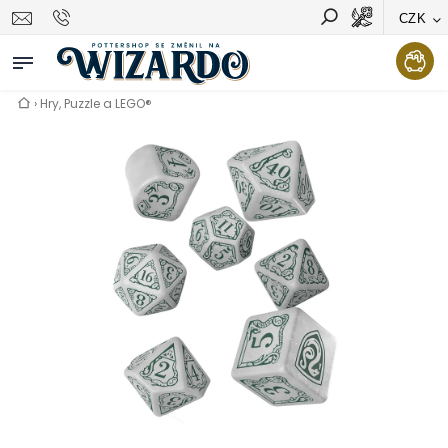
CZK
Vyhledávání
Hledat
›
Hry, Puzzle a LEGO®