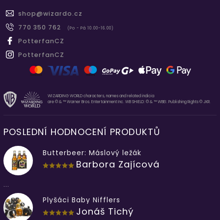
shop
@
wizardo.cz
770 350 762
(Po - Pá 10.00-16.00)
PotterfanCZ
PotterfanCZ
WIZARDING WORLD characters, names and related indicia
are © & ™ Warner Bros. Entertainment Inc. WB SHIELD: © & ™ WBEI. Publishing Rights © JKR.
POSLEDNÍ HODNOCENÍ PRODUKTŮ
Butterbeer: Máslový ležák
Barbora Zajícová
...
Plyšáci Baby Nifflers
Jonáš Tichý