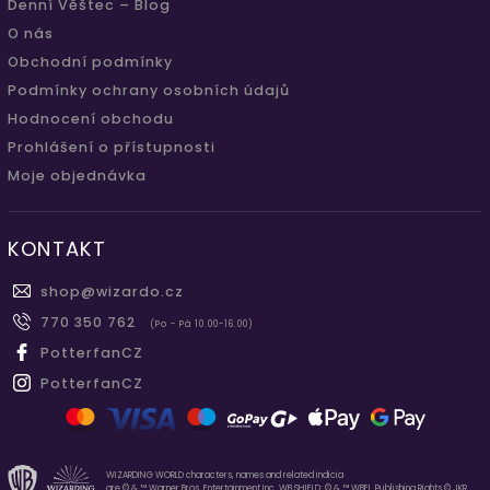
Denní Věštec – Blog
O nás
Obchodní podmínky
Podmínky ochrany osobních údajů
Hodnocení obchodu
Prohlášení o přístupnosti
Moje objednávka
KONTAKT
shop
@
wizardo.cz
770 350 762
(Po - Pá 10.00-16.00)
PotterfanCZ
PotterfanCZ
WIZARDING WORLD characters, names and related indicia
are © & ™ Warner Bros. Entertainment Inc. WB SHIELD: © & ™ WBEI. Publishing Rights © JKR.