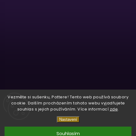
Sledovat na Instagramu
Vezměte si sušenku, Pottere! Tento web používá soubory
cookie. Dalším procházením tohoto webu vyjadřujete
souhlas s jejich používáním. Více informací
zde
.
Copyright 2026
Wizardo
. Všechna práva vyhrazena.
Nastavení
Vytvořil
Shoptet
| Design
Shoptak.cz.
Souhlasím