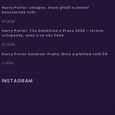
Harry Potter: chlapec, který přežil a změnil
kouzelnický svět
31.7.2026
Harry Potter: The Exhibition v Praze 2026 – termín,
vstupenky, ceny a co vás čeká
15.7.2026
Harry Potter kavárna: Praha, Brno a přehled celé ČR
1.7.2026
INSTAGRAM