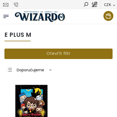
CZK
Vyhledávání
Hledat
E PLUS M
Otevřít filtr
Doporučujeme
Nejlevnější
Nejdražší
Nejprodávanější
Abecedně