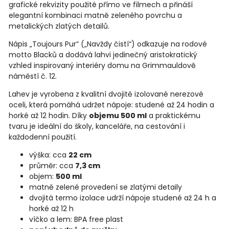
grafické rekvizity použité přímo ve filmech a přináší
elegantní kombinaci matně zeleného povrchu a
metalických zlatých detailů.
Nápis „Toujours Pur“ („Navždy čistí“) odkazuje na rodové
motto Blacků a dodává lahvi jedinečný aristokratický
vzhled inspirovaný interiéry domu na Grimmauldově
náměstí č. 12.
Lahev je vyrobena z kvalitní dvojitě izolované nerezové
oceli, která pomáhá udržet nápoje: studené až 24 hodin a
horké až 12 hodin. Díky
objemu 500 ml
a praktickému
tvaru je ideální do školy, kanceláře, na cestování i
každodenní použití.
výška: cca
22 cm
průměr: cca
7,3 cm
objem:
500 ml
matně zelené provedení se zlatými detaily
dvojitá termo izolace udrží nápoje studené až 24 h a
horké až 12 h
víčko a lem: BPA free plast