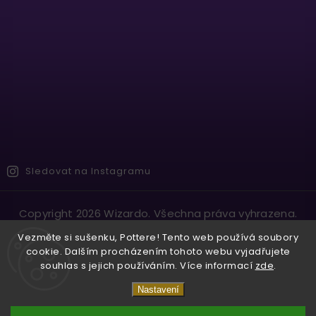
Sledovat na Instagramu
Copyright 2026
Wizardo
. Všechna práva vyhrazena.
Vytvořil
Shoptet
| Design
Shoptak.cz.
Vezměte si sušenku, Pottere! Tento web používá soubory
cookie. Dalším procházením tohoto webu vyjadřujete
souhlas s jejich používáním. Více informací
zde
.
Nastavení