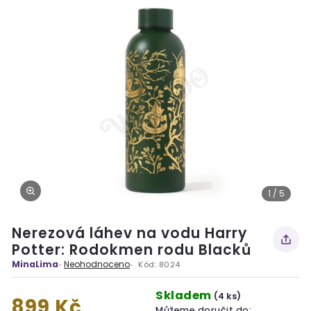
1 / 5
Nerezová láhev na vodu Harry
Potter: Rodokmen rodu Blacků
MinaLima
Neohodnoceno
Kód:
8024
Skladem
(4 ks)
899 Kč
Můžeme doručit do: