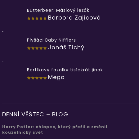
Butterbeer: Máslový ležák
Barbora Zajícová
...
Plyšáci Baby Nifflers
Jonáš Tichý
...
Bertíkovy fazolky tisíckrát jinak
Mega
...
DENNÍ VĚŠTEC – BLOG
Harry Potter: chlapec, který přežil a změnil
kouzelnický svět