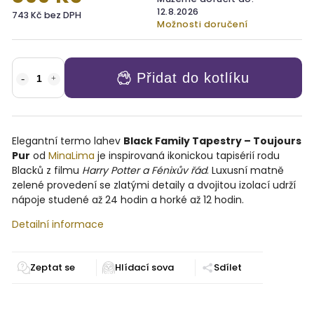
12.8.2026
743 Kč bez DPH
Možnosti doručení
Přidat do kotlíku
Elegantní termo lahev
Black Family Tapestry – Toujours
Pur
od
MinaLima
je inspirovaná ikonickou tapisérií rodu
Blacků z filmu
Harry Potter a Fénixův řád
. Luxusní matně
zelené provedení se zlatými detaily a dvojitou izolací udrží
nápoje studené až 24 hodin a horké až 12 hodin.
Detailní informace
Zeptat se
Sdílet