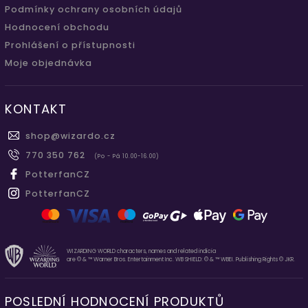
Podmínky ochrany osobních údajů
Hodnocení obchodu
Prohlášení o přístupnosti
Moje objednávka
KONTAKT
shop
@
wizardo.cz
770 350 762
(Po - Pá 10.00-16.00)
PotterfanCZ
PotterfanCZ
WIZARDING WORLD characters, names and related indicia
are © & ™ Warner Bros. Entertainment Inc. WB SHIELD: © & ™ WBEI. Publishing Rights © JKR.
POSLEDNÍ HODNOCENÍ PRODUKTŮ