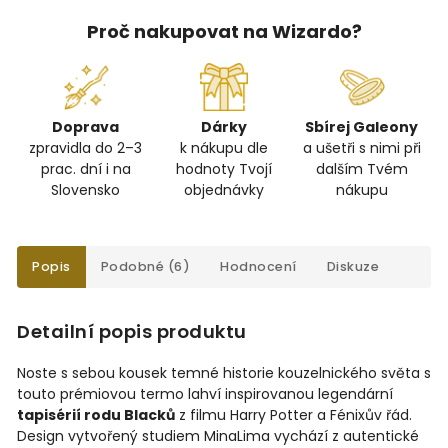
Proč nakupovat na Wizardo?
Doprava
Dárky
Sbírej Galeony
zpravidla do 2–3
k nákupu dle
a ušetři s nimi při
prac. dní i na
hodnoty Tvojí
dalším Tvém
Slovensko
objednávky
nákupu
Popis
Podobné (6)
Hodnocení
Diskuze
Detailní popis produktu
Noste s sebou kousek temné historie kouzelnického světa s
touto prémiovou termo lahví inspirovanou legendární
tapisérií rodu Blacků
z filmu Harry Potter a Fénixův řád.
Design vytvořený studiem MinaLima vychází z autentické