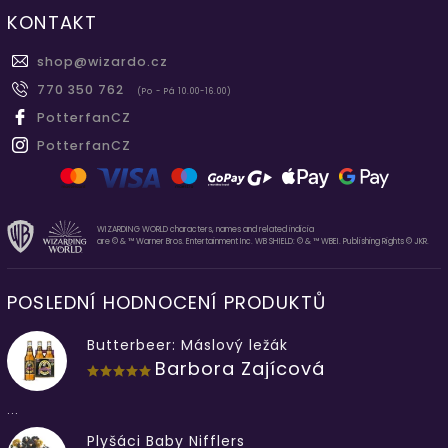
KONTAKT
shop
@
wizardo.cz
770 350 762
(Po - Pá 10.00-16.00)
PotterfanCZ
PotterfanCZ
WIZARDING WORLD characters, names and related indicia
are © & ™ Warner Bros. Entertainment Inc. WB SHIELD: © & ™ WBEI. Publishing Rights © JKR.
POSLEDNÍ HODNOCENÍ PRODUKTŮ
Butterbeer: Máslový ležák
Barbora Zajícová
...
Plyšáci Baby Nifflers