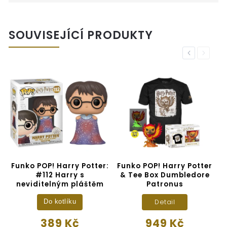
SOUVISEJÍCÍ PRODUKTY
Previous
Next
 POP! #54 Harry
Funko POP! Harry Potter:
Funko POP!
r: Ron na koštěti
#112 Harry s
& Tee Box
neviditelným pláštěm
Pat
Do kotlíku
D
Do kotlíku
419 Kč
389 Kč
94