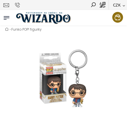
CZK
Vyhledávání
Hledat
›
Funko POP! figurky