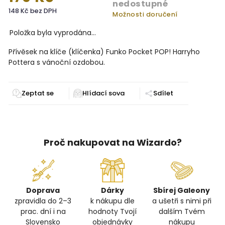
nedostupné
148 Kč bez DPH
Možnosti doručení
Položka byla vyprodána…
Přívěsek na klíče (klíčenka) Funko Pocket POP! Harryho
Pottera s vánoční ozdobou.
Zeptat se
Sdílet
Proč nakupovat na Wizardo?
Doprava
Dárky
Sbírej Galeony
zpravidla do 2–3
k nákupu dle
a ušetři s nimi při
prac. dní i na
hodnoty Tvojí
dalším Tvém
Slovensko
objednávky
nákupu