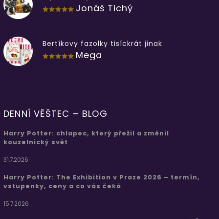
Jonáš Tichý
...
Bertíkovy fazolky tisíckrát jinak
Mega
...
DENNÍ VĚŠTEC – BLOG
Harry Potter: chlapec, který přežil a změnil
kouzelnický svět
31.7.2026
Harry Potter: The Exhibition v Praze 2026 – termín,
vstupenky, ceny a co vás čeká
15.7.2026