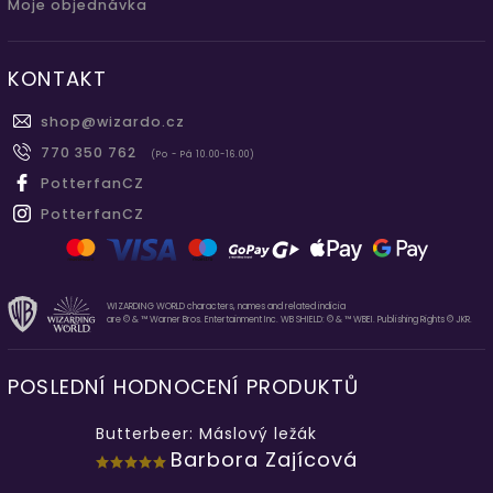
Moje objednávka
KONTAKT
shop
@
wizardo.cz
770 350 762
(Po - Pá 10.00-16.00)
PotterfanCZ
PotterfanCZ
WIZARDING WORLD characters, names and related indicia
are © & ™ Warner Bros. Entertainment Inc. WB SHIELD: © & ™ WBEI. Publishing Rights © JKR.
POSLEDNÍ HODNOCENÍ PRODUKTŮ
Butterbeer: Máslový ležák
Barbora Zajícová