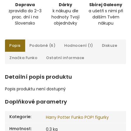
Doprava
Dárky
Sbírej Galeony
zpravidla do 2–3
k nákupu dle
a ušetři s nimi při
prac. dní i na
hodnoty Tvojí
dalším Tvém
Slovensko
objednávky
nákupu
Popis
Podobné (6)
Hodnocení (1)
Diskuze
Značka
Funko
Ostatní informace
Detailní popis produktu
Popis produktu není dostupný
Doplňkové parametry
Kategorie
:
Harry Potter Funko POP! figurky
Hmotnost
:
0.3 kg