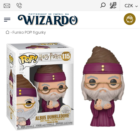
CZK
Vyhledávání
Hledat
›
Funko POP! figurky