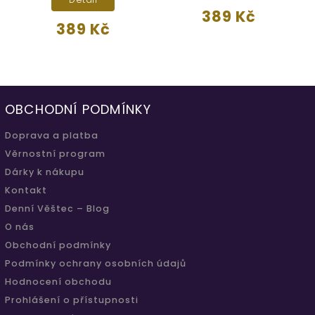
389 Kč
389 Kč
OBCHODNÍ PODMÍNKY
Doprava a platba
Věrnostní program
Dárky k nákupu
Kontakt
Denní Věštec – Blog
O nás
Obchodní podmínky
Podmínky ochrany osobních údajů
Hodnocení obchodu
Prohlášení o přístupnosti