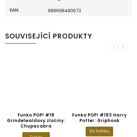
EAN
:
889698480673
SOUVISEJÍCÍ PRODUKTY
Previous
Next
Funko POP! #18
Funko POP! #193 Harry
Grindelwaldovy zločiny:
Potter: Griphook
Chupacabra
Do kotlíku
Detail