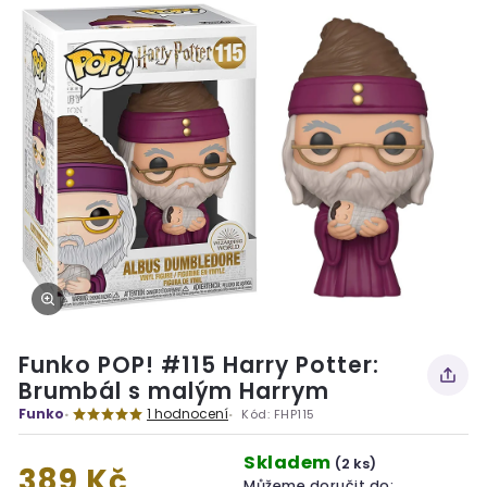
Funko POP! #115 Harry Potter:
Brumbál s malým Harrym
Funko
1 hodnocení
Kód:
FHP115
Skladem
(2 ks)
389 Kč
Můžeme doručit do: