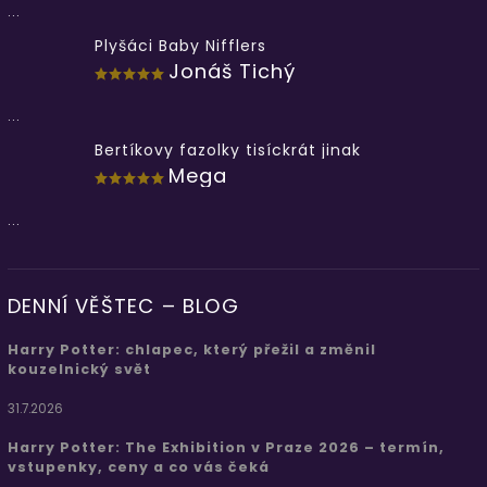
...
Plyšáci Baby Nifflers
Jonáš Tichý
...
Bertíkovy fazolky tisíckrát jinak
Mega
...
DENNÍ VĚŠTEC – BLOG
Harry Potter: chlapec, který přežil a změnil
kouzelnický svět
31.7.2026
Harry Potter: The Exhibition v Praze 2026 – termín,
vstupenky, ceny a co vás čeká