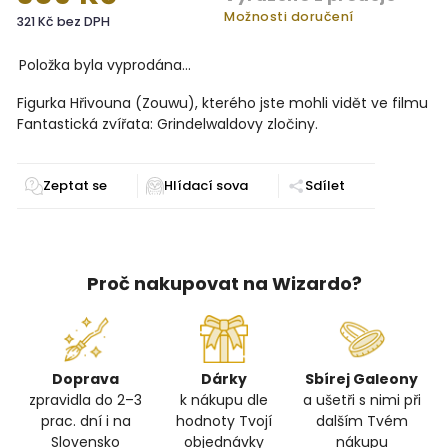
Možnosti doručení
321 Kč bez DPH
Položka byla vyprodána…
Figurka Hřivouna (Zouwu), kterého jste mohli vidět ve filmu
Fantastická zvířata: Grindelwaldovy zločiny.
Zeptat se
Sdílet
Proč nakupovat na Wizardo?
Doprava
Dárky
Sbírej Galeony
zpravidla do 2–3
k nákupu dle
a ušetři s nimi při
prac. dní i na
hodnoty Tvojí
dalším Tvém
Slovensko
objednávky
nákupu