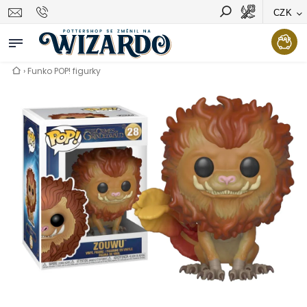
CZK
Vyhledávání
Hledat
›
Funko POP! figurky