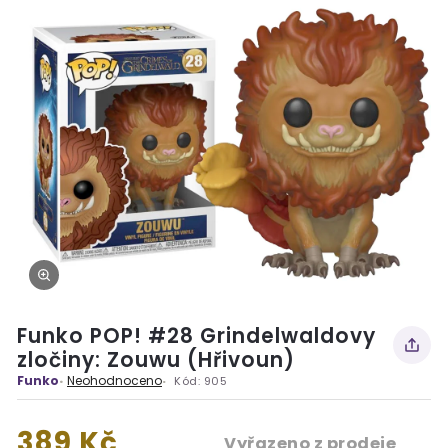
Funko POP! #28 Grindelwaldovy
zločiny: Zouwu (Hřivoun)
Funko
Neohodnoceno
Kód:
905
389 Kč
Vyřazeno z prodeje