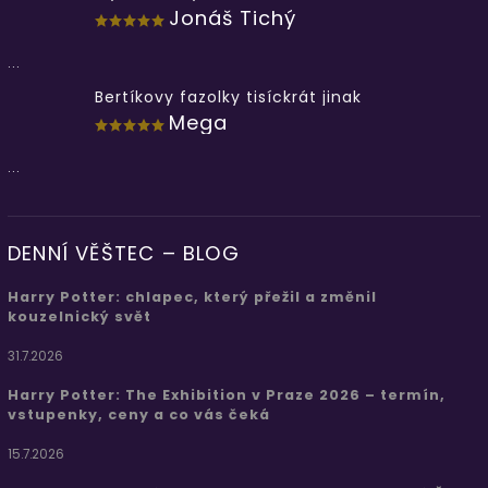
Jonáš Tichý
...
Bertíkovy fazolky tisíckrát jinak
Mega
...
DENNÍ VĚŠTEC – BLOG
Harry Potter: chlapec, který přežil a změnil
kouzelnický svět
31.7.2026
Harry Potter: The Exhibition v Praze 2026 – termín,
vstupenky, ceny a co vás čeká
15.7.2026