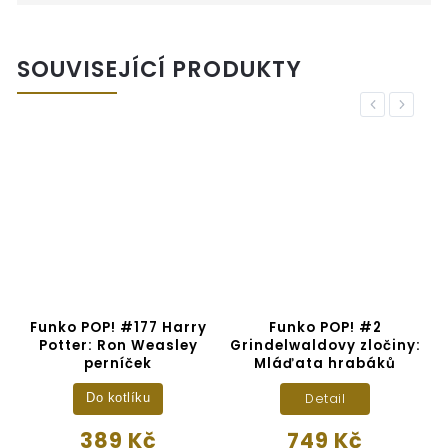
SOUVISEJÍCÍ PRODUKTY
Previous
Next
E
Funko POP! #177 Harry
Funko POP! #2
Potter: Ron Weasley
Grindelwaldovy zločiny:
perníček
Mláďata hrabáků
Detail
Do kotlíku
389 Kč
749 Kč