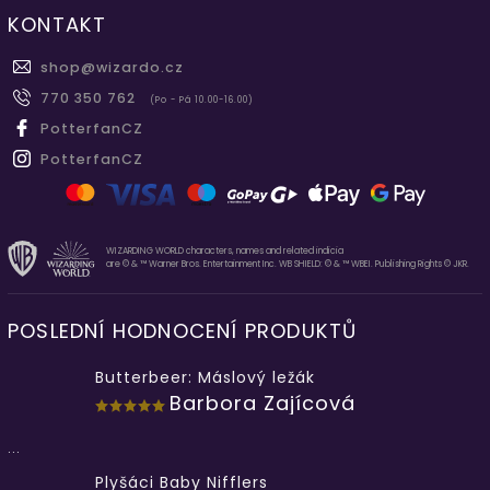
KONTAKT
shop
@
wizardo.cz
770 350 762
(Po - Pá 10.00-16.00)
PotterfanCZ
PotterfanCZ
WIZARDING WORLD characters, names and related indicia
are © & ™ Warner Bros. Entertainment Inc. WB SHIELD: © & ™ WBEI. Publishing Rights © JKR.
POSLEDNÍ HODNOCENÍ PRODUKTŮ
Butterbeer: Máslový ležák
Barbora Zajícová
...
Plyšáci Baby Nifflers