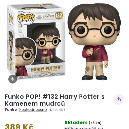
Funko POP! #132 Harry Potter s
Kamenem mudrců
Funko
Neohodnoceno
Kód:
4681
Skladem
(>5 ks)
389 Kč
Můžeme doručit do: