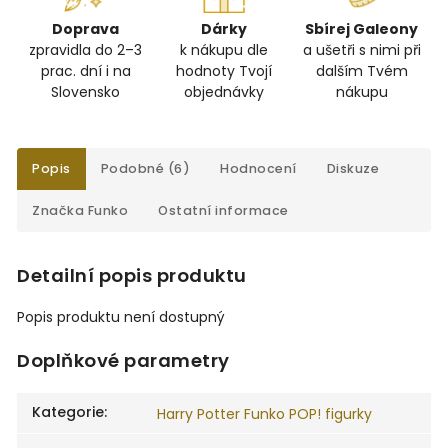
Doprava
Dárky
Sbírej Galeony
zpravidla do 2–3
k nákupu dle
a ušetři s nimi při
prac. dní i na
hodnoty Tvojí
dalším Tvém
Slovensko
objednávky
nákupu
Popis
Podobné (6)
Hodnocení
Diskuze
Značka
Funko
Ostatní informace
Detailní popis produktu
Popis produktu není dostupný
Doplňkové parametry
Kategorie
:
Harry Potter Funko POP! figurky