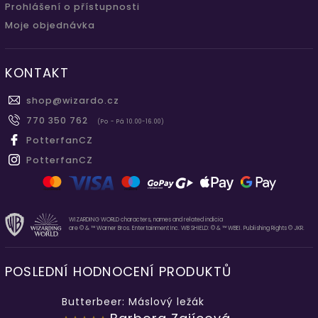
Prohlášení o přístupnosti
Moje objednávka
KONTAKT
shop
@
wizardo.cz
770 350 762
(Po - Pá 10.00-16.00)
PotterfanCZ
PotterfanCZ
WIZARDING WORLD characters, names and related indicia
are © & ™ Warner Bros. Entertainment Inc. WB SHIELD: © & ™ WBEI. Publishing Rights © JKR.
POSLEDNÍ HODNOCENÍ PRODUKTŮ
Butterbeer: Máslový ležák