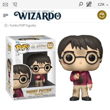
CZK
Vyhledávání
Hledat
›
Funko POP! figurky