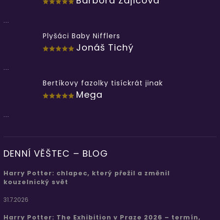
Barbora Zajícová
...
Plyšáci Baby Nifflers
Jonáš Tichý
...
Bertíkovy fazolky tisíckrát jinak
Mega
...
DENNÍ VĚŠTEC – BLOG
Harry Potter: chlapec, který přežil a změnil
kouzelnický svět
31.7.2026
Harry Potter: The Exhibition v Praze 2026 – termín,