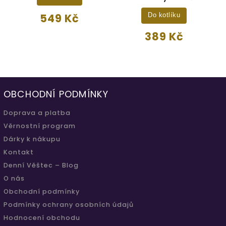
549 Kč
Do kotlíku
389 Kč
OBCHODNÍ PODMÍNKY
Doprava a platba
Věrnostní program
Dárky k nákupu
Kontakt
Denní Věštec – Blog
O nás
Obchodní podmínky
Podmínky ochrany osobních údajů
Hodnocení obchodu