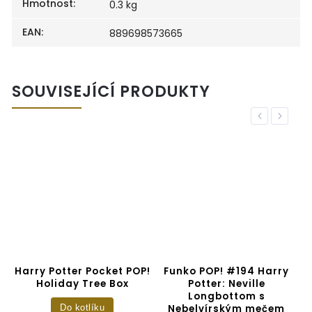
Hmotnost
:
0.3 kg
EAN
:
889698573665
SOUVISEJÍCÍ PRODUKTY
Previous
Next
:
Harry Potter Pocket POP!
Funko POP! #194 Harry
F
Holiday Tree Box
Potter: Neville
H
Longbottom s
Nebelvírským mečem
Do kotlíku