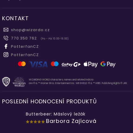
KONTAKT
shop
@
wizardo.cz
770 350 762
(Po - Pá 10.00-16.00)
PotterfanCZ
PotterfanCZ
WIZARDING WORLD characters, names and related indicia
are © & ™ Warner Bros. Entertainment Inc. WB SHIELD: © & ™ WBEI. Publishing Rights © JKR.
POSLEDNÍ HODNOCENÍ PRODUKTŮ
Butterbeer: Máslový ležák
Barbora Zajícová