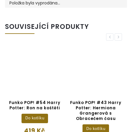
Položka byla vyprodána…
SOUVISEJÍCÍ PRODUKTY
Previous
Next
0
Funko POP! #54 Harry
Funko POP! #43 Harry
H
Potter: Ron na koštěti
Potter: Hermiona
Grangerová s
Obracečem času
Do kotlíku
419 Kč
Do kotlíku