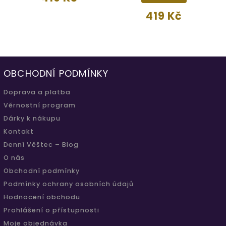
419 Kč
OBCHODNÍ PODMÍNKY
Doprava a platba
Věrnostní program
Dárky k nákupu
Kontakt
Denní Věštec – Blog
O nás
Obchodní podmínky
Podmínky ochrany osobních údajů
Hodnocení obchodu
Prohlášení o přístupnosti
Moje objednávka