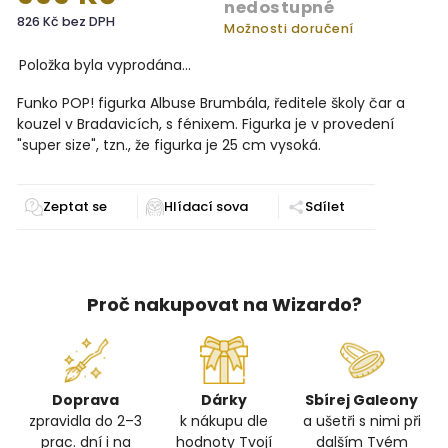
nedostupné
826 Kč bez DPH
Možnosti doručení
Položka byla vyprodána…
Funko POP! figurka Albuse Brumbála, ředitele školy čar a
kouzel v Bradavicích, s fénixem. Figurka je v provedení
"super size", tzn., že figurka je 25 cm vysoká.
Zeptat se
Sdílet
Proč nakupovat na Wizardo?
Doprava
Dárky
Sbírej Galeony
zpravidla do 2–3
k nákupu dle
a ušetři s nimi při
prac. dní i na
hodnoty Tvojí
dalším Tvém