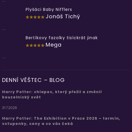
...
Plyšáci Baby Nifflers
Jonáš Tichý
...
Bertíkovy fazolky tisíckrát jinak
Mega
...
DENNÍ VĚŠTEC – BLOG
Harry Potter: chlapec, který přežil a změnil
kouzelnický svět
31.7.2026
Harry Potter: The Exhibition v Praze 2026 – termín,
vstupenky, ceny a co vás čeká