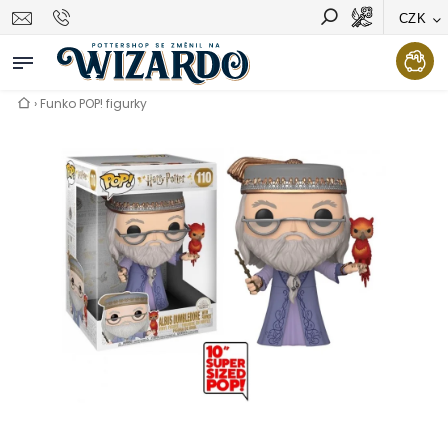
CZK
Vyhledávání
Hledat
›
Funko POP! figurky