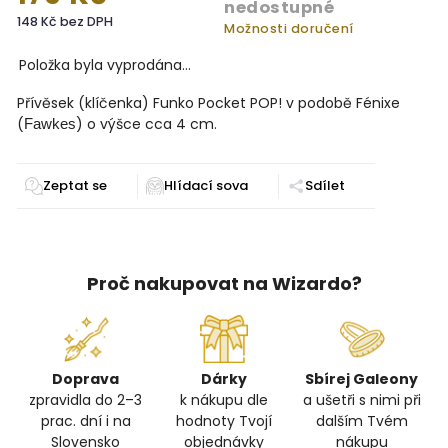
nedostupné
148 Kč bez DPH
Možnosti doručení
Položka byla vyprodána…
Přívěsek (klíčenka) Funko Pocket POP! v podobě Fénixe
(
) o výšce cca 4 cm.
Fawkes
Zeptat se
Sdílet
Proč nakupovat na Wizardo?
Doprava
Dárky
Sbírej Galeony
zpravidla do 2–3
k nákupu dle
a ušetři s nimi při
prac. dní i na
hodnoty Tvojí
dalším Tvém
Slovensko
objednávky
nákupu