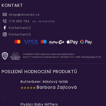
KONTAKT
shop
@
wizardo.cz
770 350 762
(Po - Pá 10.00-16.00)
PotterfanCZ
PotterfanCZ
WIZARDING WORLD characters, names and related indicia
are © & ™ Warner Bros. Entertainment Inc. WB SHIELD: © & ™ WBEI. Publishing Rights © JKR.
POSLEDNÍ HODNOCENÍ PRODUKTŮ
Butterbeer: Máslový ležák
Barbora Zajícová
...
Plyšáci Baby Nifflers