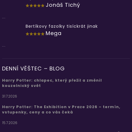
Jonáš Tichý
...
Bertíkovy fazolky tisíckrát jinak
Mega
...
DENNÍ VĚŠTEC – BLOG
Harry Potter: chlapec, který přežil a změnil
kouzelnický svět
31.7.2026
Harry Potter: The Exhibition v Praze 2026 – termín,
vstupenky, ceny a co vás čeká
15.7.2026