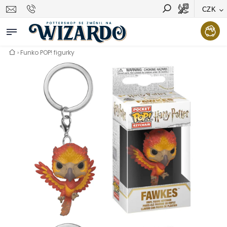
CZK
Vyhledávání
Hledat
›
Funko POP! figurky