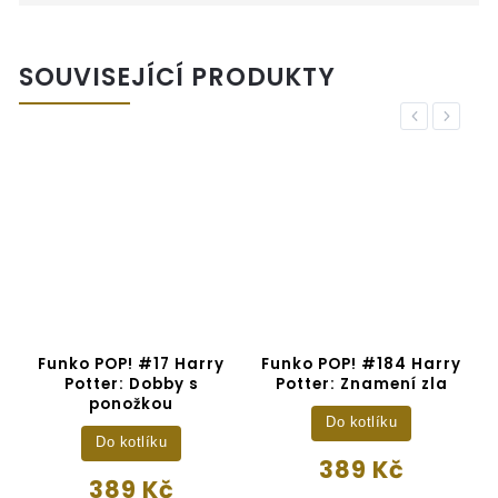
SOUVISEJÍCÍ PRODUKTY
Previous
Next
y
Funko POP! #17 Harry
Funko POP! #184 Harry
F
Potter: Dobby s
Potter: Znamení zla
4
ponožkou
Do kotlíku
Do kotlíku
389 Kč
389 Kč