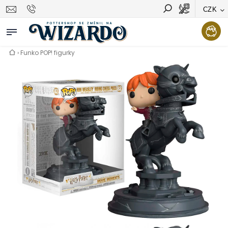
CZK
Vyhledávání
Hledat
›
Funko POP! figurky