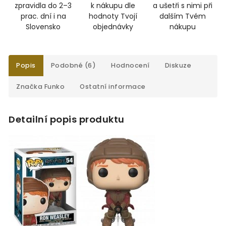
zpravidla do 2–3
k nákupu dle
a ušetři s nimi při
prac. dní i na
hodnoty Tvojí
dalším Tvém
Slovensko
objednávky
nákupu
Popis
Podobné (6)
Hodnocení
Diskuze
Značka
Funko
Ostatní informace
Detailní popis produktu