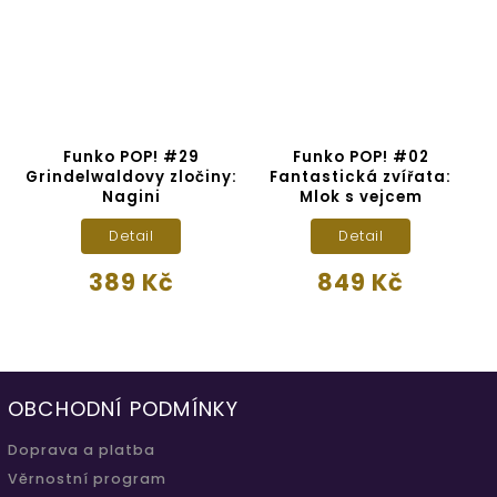
!
Funko POP! #29
Funko POP! #02
s
Grindelwaldovy zločiny:
Fantastická zvířata:
Nagini
Mlok s vejcem
Detail
Detail
389 Kč
849 Kč
OBCHODNÍ PODMÍNKY
Doprava a platba
Věrnostní program