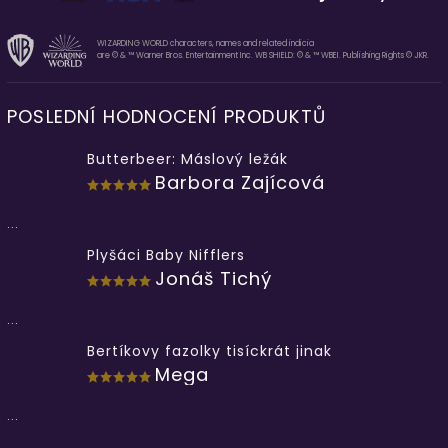
WIZARDING WORLD characters, names and related indicia
are © & ™ Warner Bros. Entertainment Inc. WB SHIELD: © & ™ WBEI. Publishing Rights © JKR.
POSLEDNÍ HODNOCENÍ PRODUKTŮ
Butterbeer: Máslový ležák
Barbora Zajícová
...
Plyšáci Baby Nifflers
Jonáš Tichý
...
Bertíkovy fazolky tisíckrát jinak
Mega
...