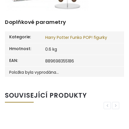
Doplňkové parametry
Kategorie
:
Harry Potter Funko POP! figurky
Hmotnost
:
0.6 kg
EAN
:
889698355186
Položka byla vyprodána…
SOUVISEJÍCÍ PRODUKTY
Previous
Next
E