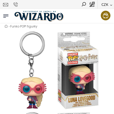
CZK
Vyhledávání
Hledat
›
Funko POP! figurky