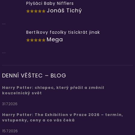
Plyšáci Baby Nifflers
Jonáš Tichý
...
Bertíkovy fazolky tisíckrát jinak
Mega
...
DENNÍ VĚŠTEC – BLOG
Harry Potter: chlapec, který přežil a změnil
kouzelnický svět
31.7.2026
Harry Potter: The Exhibition v Praze 2026 – termín,
vstupenky, ceny a co vás čeká
15.7.2026