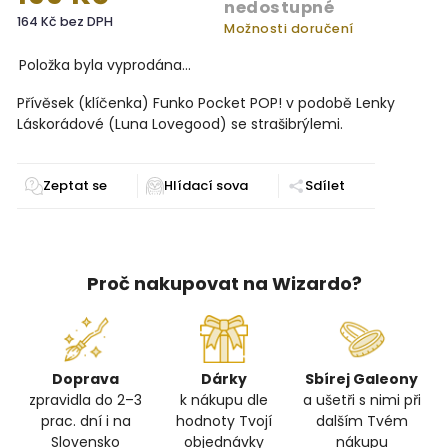
nedostupné
164 Kč bez DPH
Možnosti doručení
Položka byla vyprodána…
Přívěsek (klíčenka) Funko Pocket POP! v podobě Lenky
Láskorádové (Luna Lovegood) se strašibrýlemi.
Zeptat se
Sdílet
Proč nakupovat na Wizardo?
Doprava
Dárky
Sbírej Galeony
zpravidla do 2–3
k nákupu dle
a ušetři s nimi při
prac. dní i na
hodnoty Tvojí
dalším Tvém
Slovensko
objednávky
nákupu