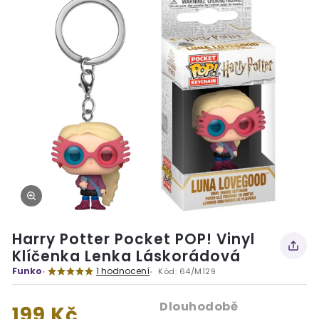
Harry Potter Pocket POP! Vinyl
Klíčenka Lenka Láskorádová
Funko
1 hodnocení
Kód:
64/M129
Dlouhodobě
199 Kč