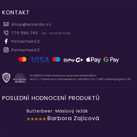
KONTAKT
shop
@
wizardo.cz
770 350 762
(Po - Pá 10.00-16.00)
PotterfanCZ
PotterfanCZ
WIZARDING WORLD characters, names and related indicia
are © & ™ Warner Bros. Entertainment Inc. WB SHIELD: © & ™ WBEI. Publishing Rights © JKR.
POSLEDNÍ HODNOCENÍ PRODUKTŮ
Butterbeer: Máslový ležák
Barbora Zajícová
...