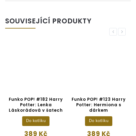
SOUVISEJÍCÍ PRODUKTY
Previous
Next
Funko POP! #182 Harry
Funko POP! #123 Harry
:
Potter: Lenka
Potter: Hermiona s
Láskorádová v šatech
dárkem
Do kotlíku
Do kotlíku
389 Kč
389 Kč