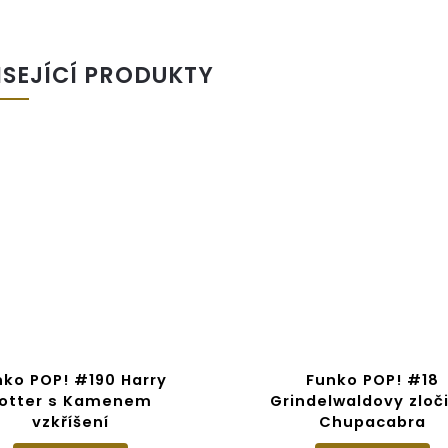
ISEJÍCÍ PRODUKTY
nko POP! #190 Harry
Funko POP! #18
otter s Kamenem
Grindelwaldovy zloči
vzkříšení
Chupacabra