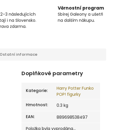
Věrnostní program
 2–3 následujících
Sbírej Galeony a ušetři
ají i na Slovensko.
na dalším nákupu.
prava zdarma.
Ostatní informace
Doplňkové parametry
Harry Potter Funko
Kategorie
:
POP! figurky
Hmotnost
:
0.3 kg
EAN
:
889698538497
Položka byla vyprodána…