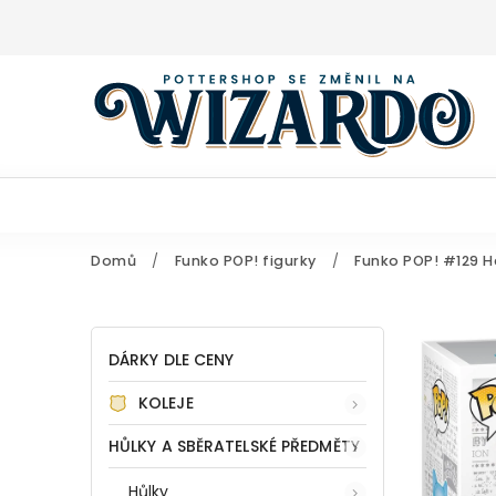
Domů
/
Funko POP! figurky
/
Funko POP! #129 H
DÁRKY DLE CENY
KOLEJE
HŮLKY A SBĚRATELSKÉ PŘEDMĚTY
Hůlky