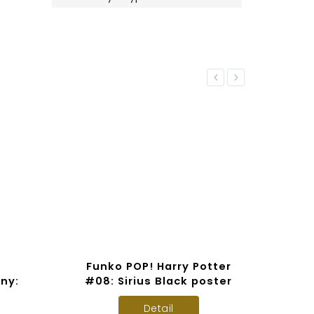
Previous
Next
EXKLUZ
Funko POP! Harry Potter
ny:
#08: Sirius Black poster
Detail