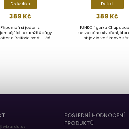
Detail
Do kotlíku
389 Kč
389 Kč
Připomeň si jeden z
FUNKO figurka Chupacab
jemnějších okamžiků ságy
kouzelného stvoření, kter
otter a Relikvie smrti – část
objevilo ve filmové séri
2 se...
Fantastických...
KT
POSLEDNÍ HODNOCENÍ
PRODUKTŮ
@
wizardo.cz