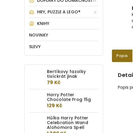
DOPLŇKY DO DOMÁCNOSTI
HRY, PUZZLE A LEGO®
KNIHY
NOVINKY
SLEVY
Popis
Bertíkovy fazolky
Detai
tisíckrát jinak
79 Kč
Popis 
Harry Potter
Chocolate Frog 15g
129 Kč
Hůlka Harry Potter
Celebration Wand
Alohomora Spell