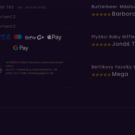
50 762
(Po - Pá 10.00-16.00)
erfanCZ
...
erfanCZ
Plyšáci Baby Niffle
Jonáš T
...
WIZARDING WORLD characters, names and related
indicia
are © & ™ Warner Bros. Entertainment Inc. WB
Mega
SHIELD: © & ™ WBEI. Publishing Rights © JKR.
...