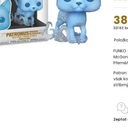
38
321 Kč 
Položk
FUNKO f
McGonag
Přeměň
Patron 
však ko
stříbrn
Zeptat 