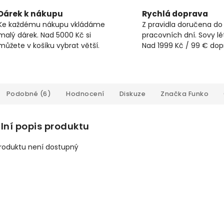
Dárek k nákupu
Rychlá doprava
Ke každému nákupu vkládáme
Z pravidla doručena do
malý dárek. Nad 5000 Kč si
pracovních dní. Sovy lét
můžete v košíku vybrat větší.
Nad 1999 Kč / 99 € do
Podobné (6)
Hodnocení
Diskuze
Značka
Funko
lní popis produktu
produktu není dostupný