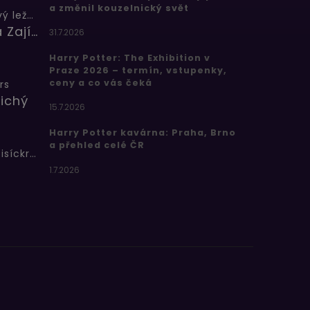
a změnil kouzelnický svět
Butterbeer: Máslový ležák
Barbora Zajícová
31.7.2026
Harry Potter: The Exhibition v
Praze 2026 – termín, vstupenky,
ceny a co vás čeká
rs
ichý
15.7.2026
Harry Potter kavárna: Praha, Brno
a přehled celé ČR
Bertíkovy fazolky tisíckrát jinak
1.7.2026