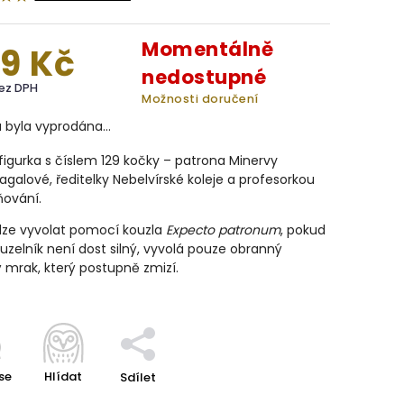
Momentálně
9 Kč
nedostupné
bez DPH
Možnosti doručení
a byla vyprodána…
igurka s číslem 129 kočky – patrona Minervy
alové, ředitelky Nebelvírské koleje a profesorkou
ování.
lze vyvolat pomocí kouzla
Expecto patronum
, pokud
uzelník není dost silný, vyvolá pouze obranný
ý mrak, který postupně zmizí.
se
Hlídat
Sdílet