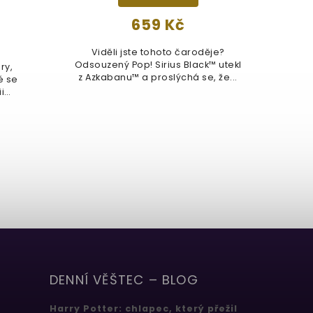
659 Kč
Viděli jste tohoto čaroděje?
Odsouzený Pop! Sirius Black™ utekl
ry,
Ex
z Azkabanu™ a proslýchá se, že...
é se
(
i
DENNÍ VĚŠTEC – BLOG
Harry Potter: chlapec, který přežil