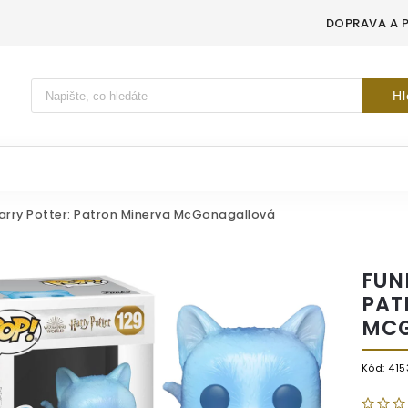
DOPRAVA A 
Vyhledávání
Hl
arry Potter: Patron Minerva McGonagallová
FUN
PAT
MC
Kód:
415