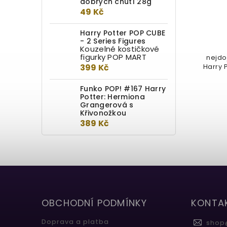
dobrých chutí 28g
Do kotlíku
49 Kč
449 Kč
Harry Potter POP CUBE
- 2 Series Figures
Kouzelné kostičkové
POP! Horacio Křiklan si vykouzlil
figurky POP MART
důmyslné přestrojení, aby unikl
nejdo
399 Kč
Smrtijedům! Rozšiř svou sbírku...
Harry P
Funko POP! #167 Harry
Potter: Hermiona
Grangerová s
Křivonožkou
389 Kč
OBCHODNÍ PODMÍNKY
KONTA
Doprava a platba
shop