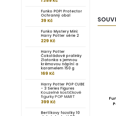
1 389 Kč
Funko POP! Protector
Ochranný obal
SOUV
39 Kč
Funko Mystery Mini:
Harry Potter série 2
229 Kč
Harry Potter
Čokoládové pralinky
Zlatonka s jemnou
krémovou náplní a
karamelem 150 g
169 Kč
Harry Potter POP CUBE
- 3 Series Figures
Kouzelné kostičkové
figurky POP MART
Funko POP! #186 Harry
Fu
399 Kč
Potter: Horáci Křiklan
P
křeslo
Bertíkovy fazolky 10