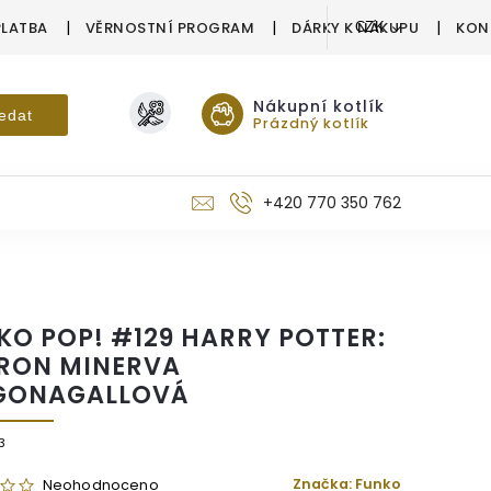
PLATBA
VĚRNOSTNÍ PROGRAM
DÁRKY K NÁKUPU
KON
CZK
Nákupní kotlík
edat
Prázdný kotlík
+420 770 350 762
KO POP! #129 HARRY POTTER:
RON MINERVA
GONAGALLOVÁ
3
Značka:
Funko
Neohodnoceno