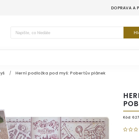
DOPRAVA A 
Vyhledávání
Hl
yš
/
Herní podložka pod myš: Pobertův plánek
HER
POB
Kód:
62