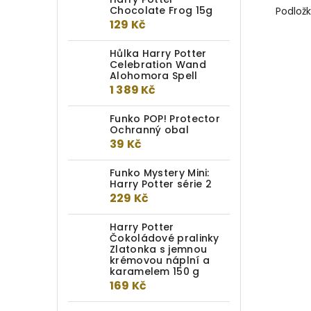
Chocolate Frog 15g
Podložk
129 Kč
Hůlka Harry Potter
Celebration Wand
Alohomora Spell
1 389 Kč
Funko POP! Protector
Ochranný obal
39 Kč
Funko Mystery Mini:
Harry Potter série 2
229 Kč
Harry Potter
Čokoládové pralinky
Zlatonka s jemnou
krémovou náplní a
karamelem 150 g
169 Kč