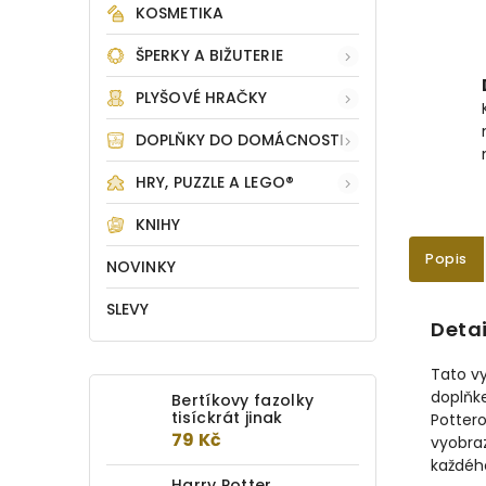
KOSMETIKA
ŠPERKY A BIŽUTERIE
PLYŠOVÉ HRAČKY
DOPLŇKY DO DOMÁCNOSTI
HRY, PUZZLE A LEGO®
KNIHY
Popis
NOVINKY
SLEVY
Detai
Tato v
doplňk
Bertíkovy fazolky
tisíckrát jinak
Potter
79 Kč
vyobra
každéh
Harry Potter