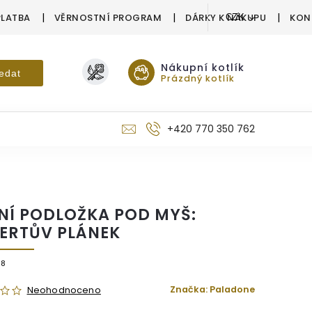
PLATBA
VĚRNOSTNÍ PROGRAM
DÁRKY K NÁKUPU
KON
CZK
Nákupní kotlík
edat
Prázdný kotlík
+420 770 350 762
NÍ PODLOŽKA POD MYŠ:
ERTŮV PLÁNEK
78
Značka:
Paladone
Neohodnoceno