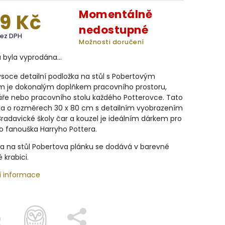
Momentálně
9 Kč
nedostupné
bez DPH
Možnosti doručení
a byla vyprodána…
soce detailní podložka na stůl s Pobertovým
m je dokonalým doplňkem pracovního prostoru,
áře nebo pracovního stolu každého Potterovce. Tato
ka o rozměrech 30 x 80 cm s detailním vyobrazením
adavické školy čar a kouzel je ideálním dárkem pro
o fanouška Harryho Pottera.
a na stůl Pobertova plánku se dodává v barevné
 krabici.
í informace