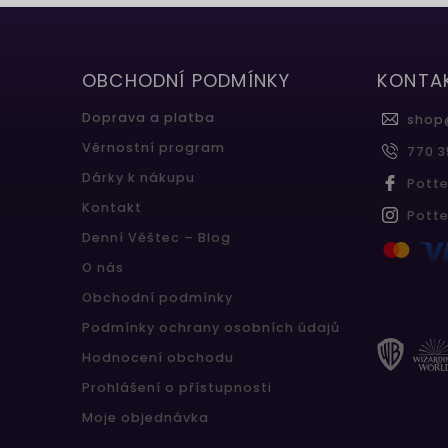
OBCHODNÍ PODMÍNKY
KONTA
Doprava a platba
shop
Věrnostní program
770 3
Dárky k nákupu
Pott
Kontakt
Pott
Denní Věštec – Blog
O nás
Obchodní podmínky
Podmínky ochrany osobních údajů
Hodnocení obchodu
Prohlášení o přístupnosti
Moje objednávka