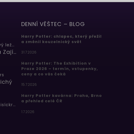
DENNÍ VĚŠTEC – BLOG
Harry Potter: chlapec, který přežil
a změnil kouzelnický svět
Butterbeer: Máslový ležák
Barbora Zajícová
31.7.2026
Harry Potter: The Exhibition v
Praze 2026 – termín, vstupenky,
ceny a co vás čeká
rs
ichý
15.7.2026
Harry Potter kavárna: Praha, Brno
a přehled celé ČR
Bertíkovy fazolky tisíckrát jinak
1.7.2026