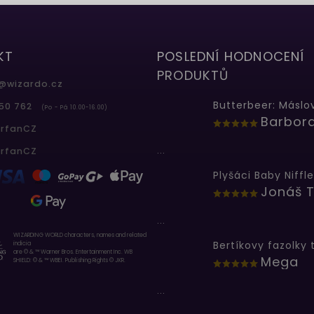
KT
POSLEDNÍ HODNOCENÍ
PRODUKTŮ
@
wizardo.cz
50 762
(Po - Pá 10.00-16.00)
erfanCZ
...
erfanCZ
Plyšáci Baby Niffle
Jonáš T
...
WIZARDING WORLD characters, names and related
indicia
are © & ™ Warner Bros. Entertainment Inc. WB
Mega
SHIELD: © & ™ WBEI. Publishing Rights © JKR.
...