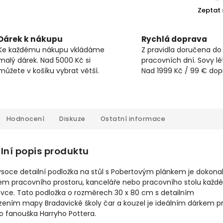
Zeptat 
Dárek k nákupu
Rychlá doprava
Ke každému nákupu vkládáme
Z pravidla doručena do
malý dárek. Nad 5000 Kč si
pracovních dní. Sovy lét
můžete v košíku vybrat větší.
Nad 1999 Kč / 99 € do
Hodnocení
Diskuze
Ostatní informace
lní popis produktu
ysoce detailní podložka na stůl s Pobertovým plánkem je dokon
em pracovního prostoru, kanceláře nebo pracovního stolu každ
ovce. Tato podložka o rozměrech 30 x 80 cm s detailním
zením mapy Bradavické školy čar a kouzel je ideálním dárkem p
o fanouška Harryho Pottera.