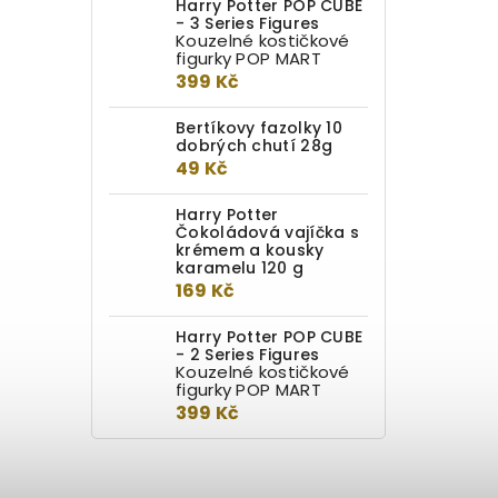
Harry Potter POP CUBE
- 3 Series Figures
Kouzelné kostičkové
figurky POP MART
399 Kč
Bertíkovy fazolky 10
dobrých chutí 28g
49 Kč
Harry Potter
Čokoládová vajíčka s
krémem a kousky
karamelu 120 g
169 Kč
Harry Potter POP CUBE
- 2 Series Figures
Kouzelné kostičkové
figurky POP MART
399 Kč