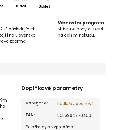
se
Hlídat
Sdílet
Věrnostní program
 2–3 následujících
Sbírej Galeony a ušetři
ají i na Slovensko.
na dalším nákupu.
prava zdarma.
Doplňkové parametry
alým
Kategorie
:
Podložky pod myš
ého
EAN
:
5055964776466
ro
Položka byla vyprodána…