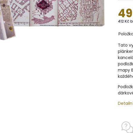
49
412 Kč 
Položk
Tato vy
plánke
kancel
podlož
mapy Br
každéh
Podložk
dárkové
Detailn