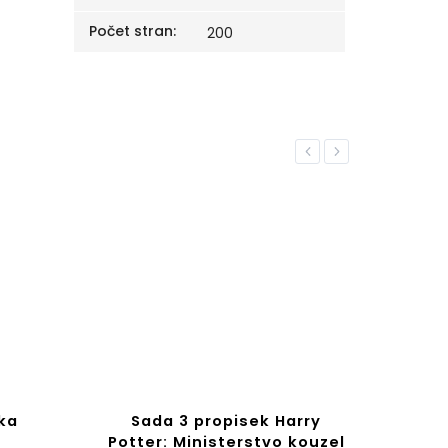
Počet stran
:
200
Previous
Next
ka
Sada 3 propisek Harry
P
Potter: Ministerstvo kouzel