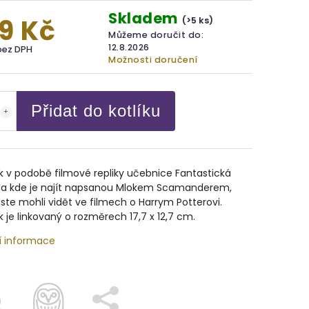
Skladem
9 Kč
(>5 ks)
Můžeme doručit do:
12.8.2026
bez DPH
Možnosti doručení
Přidat do kotlíku
k v podobě filmové repliky učebnice Fantastická
a a kde je najít napsanou Mlokem Scamanderem,
jste mohli vidět ve filmech o Harrym Potterovi.
k je linkovaný o rozměrech 17,7 x 12,7 cm.
í informace