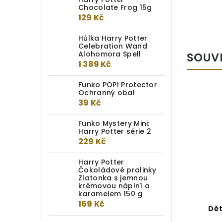
Chocolate Frog 15g
129 Kč
Hůlka Harry Potter
Celebration Wand
Alohomora Spell
SOUV
1 389 Kč
Funko POP! Protector
Ochranný obal
39 Kč
Funko Mystery Mini:
Harry Potter série 2
229 Kč
Harry Potter
Čokoládové pralinky
Zlatonka s jemnou
krémovou náplní a
karamelem 150 g
169 Kč
Harry Potter propiska Ron
Dět
Weasley