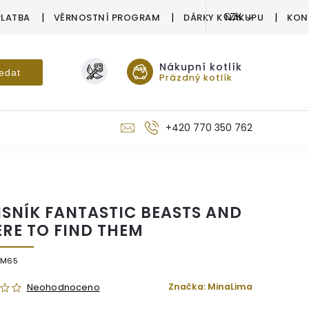
PLATBA
VĚRNOSTNÍ PROGRAM
DÁRKY K NÁKUPU
KON
CZK
Nákupní kotlík
edat
Prázdný kotlík
+420 770 350 762
ISNÍK FANTASTIC BEASTS AND
RE TO FIND THEM
/M65
Značka:
MinaLima
Neohodnoceno