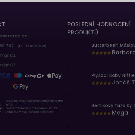
KT
POSLEDNÍ HODNOCENÍ
PRODUKTŮ
@
wizardo.cz
50 762
(Po - Pá 10.00-16.00)
erfanCZ
...
erfanCZ
Plyšáci Baby Niffle
Jonáš T
...
WIZARDING WORLD characters, names and related
indicia
are © & ™ Warner Bros. Entertainment Inc. WB
Mega
SHIELD: © & ™ WBEI. Publishing Rights © JKR.
...