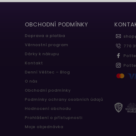
OBCHODNÍ PODMÍNKY
KONTA
Doprava a platba
shop
Věrnostní program
770 3
Dárky k nákupu
Pott
Kontakt
Pott
Denní Věštec – Blog
O nás
Obchodní podmínky
Podmínky ochrany osobních údajů
Hodnocení obchodu
Prohlášení o přístupnosti
Moje objednávka