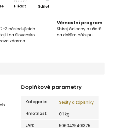
se
Hlídat
Sdílet
Věrnostní program
 2–3 následujících
Sbírej Galeony a ušetři
ají i na Slovensko.
na dalším nákupu.
prava zdarma.
Doplňkové parametry
Kategorie
:
Sešity a zápisníky
ech
Hmotnost
:
0.1 kg
EAN
:
5060425401375