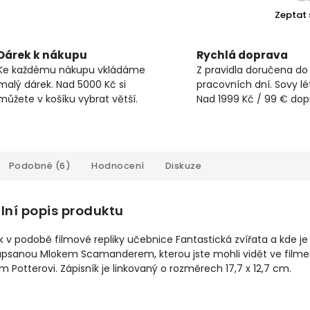
Zeptat 
Dárek k nákupu
Rychlá doprava
Ke každému nákupu vkládáme
Z pravidla doručena do
malý dárek. Nad 5000 Kč si
pracovních dní. Sovy lét
můžete v košíku vybrat větší.
Nad 1999 Kč / 99 € do
Podobné (6)
Hodnocení
Diskuze
lní popis produktu
k v podobě filmové repliky učebnice Fantastická zvířata a kde je
napsanou Mlokem Scamanderem, kterou jste mohli vidět ve film
m Potterovi. Zápisník je linkovaný o rozměrech 17,7 x 12,7 cm.