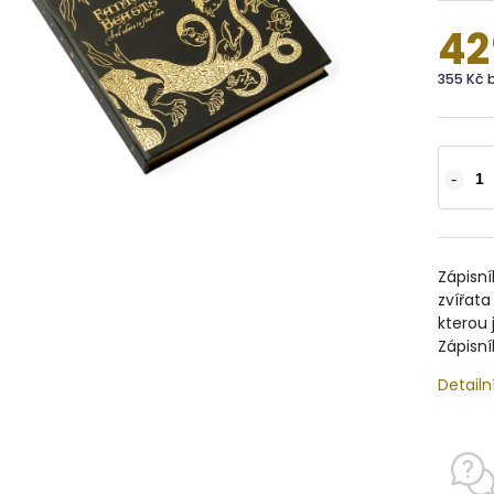
42
355 Kč 
Zápisní
zvířat
kterou 
Zápisní
Detailn