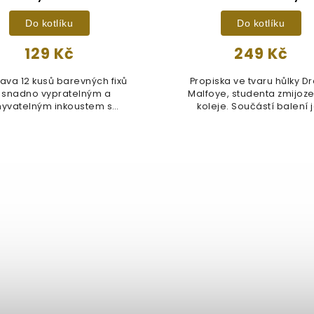
Do kotlíku
Do kotlíku
129 Kč
249 Kč
ava 12 kusů barevných fixů
Propiska ve tvaru hůlky D
 snadno vypratelným a
Malfoye, studenta zmijoze
yvatelným inkoustem s
koleje. Součástí balení j
atraktivními...
záložka...