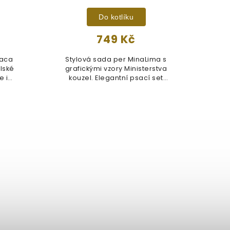
Do kotlíku
749 Kč
raca
Stylová sada per MinaLima s
Pro
lské
grafickými vzory Ministerstva
B
e i
kouzel. Elegantní psací set
Harr
inspirovaný...