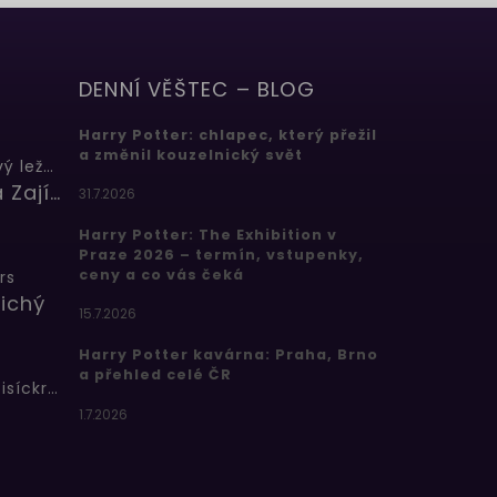
DENNÍ VĚŠTEC – BLOG
Harry Potter: chlapec, který přežil
a změnil kouzelnický svět
Butterbeer: Máslový ležák
Barbora Zajícová
31.7.2026
Harry Potter: The Exhibition v
Praze 2026 – termín, vstupenky,
ceny a co vás čeká
rs
ichý
15.7.2026
Harry Potter kavárna: Praha, Brno
a přehled celé ČR
Bertíkovy fazolky tisíckrát jinak
1.7.2026