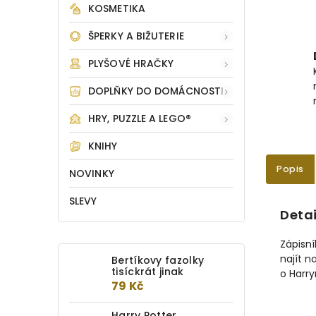
KOSMETIKA
ŠPERKY A BIŽUTERIE
PLYŠOVÉ HRAČKY
DOPLŇKY DO DOMÁCNOSTI
HRY, PUZZLE A LEGO®
KNIHY
Popis
NOVINKY
SLEVY
Detai
Zápisní
najít 
Bertíkovy fazolky
tisíckrát jinak
o Harry
79 Kč
Harry Potter