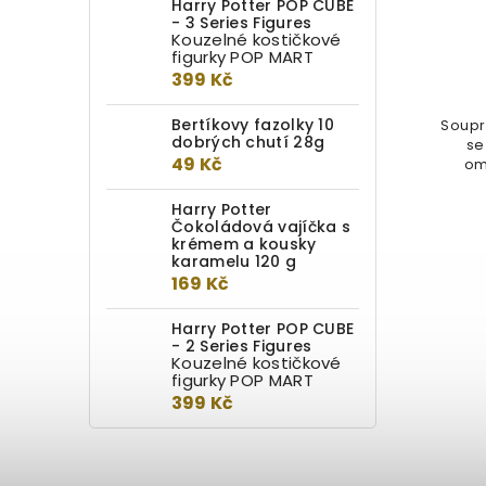
Harry Potter POP CUBE
- 3 Series Figures
Do kotlíku
Kouzelné kostičkové
figurky POP MART
399 Kč
249 Kč
Bertíkovy fazolky 10
Propiska ve tvaru hůlky Rona
Soupr
dobrých chutí 28g
Weasleyho, nejlepšího kamaráda
se
49 Kč
Harryho Pottera. Součástí balení
om
je i...
Harry Potter
Čokoládová vajíčka s
krémem a kousky
karamelu 120 g
169 Kč
Harry Potter POP CUBE
- 2 Series Figures
Kouzelné kostičkové
figurky POP MART
399 Kč