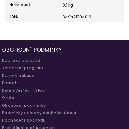
Hmotnost
:
0.1 kg
EAN
:
849421004019
OBCHODNÍ PODMÍNKY
Doprava a platba
Věrnostní program
Dárky k nákupu
Kontakt
Denní Věštec – Blog
O nás
Obchodní podmínky
Podmínky ochrany osobních údajů
Hodnocení obchodu
Prohlášení o přístupnosti