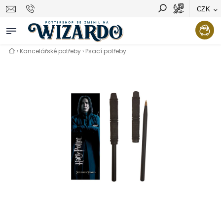
CZK
Vyhledávání
Hledat
›
Kancelářské potřeby
›
Psací potřeby