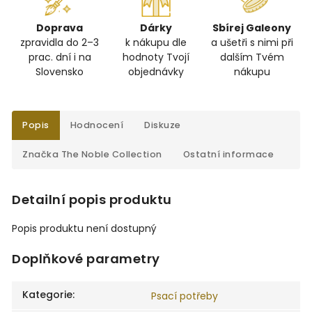
Doprava
Dárky
Sbírej Galeony
zpravidla do 2–3
k nákupu dle
a ušetři s nimi při
prac. dní i na
hodnoty Tvojí
dalším Tvém
Slovensko
objednávky
nákupu
Popis
Hodnocení
Diskuze
Značka
The Noble Collection
Ostatní informace
Detailní popis produktu
Popis produktu není dostupný
Doplňkové parametry
Kategorie
:
Psací potřeby