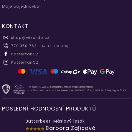
Moje objednávka
KONTAKT
shop
@
wizardo.cz
770 350 762
(Po - Pá 10.00-16.00)
PotterfanCZ
PotterfanCZ
WIZARDING WORLD characters, names and related indicia
are © & ™ Warner Bros. Entertainment Inc. WB SHIELD: © & ™ WBEI. Publishing Rights © JKR.
POSLEDNÍ HODNOCENÍ PRODUKTŮ
Butterbeer: Máslový ležák
Barbora Zajícová