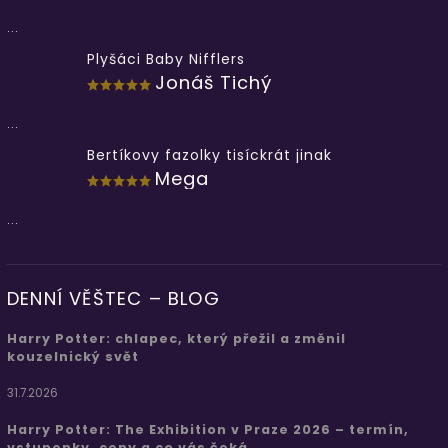
...
Plyšáci Baby Nifflers
Jonáš Tichý
...
Bertíkovy fazolky tisíckrát jinak
Mega
...
DENNÍ VĚŠTEC – BLOG
Harry Potter: chlapec, který přežil a změnil
kouzelnický svět
31.7.2026
Harry Potter: The Exhibition v Praze 2026 – termín,
vstupenky, ceny a co vás čeká