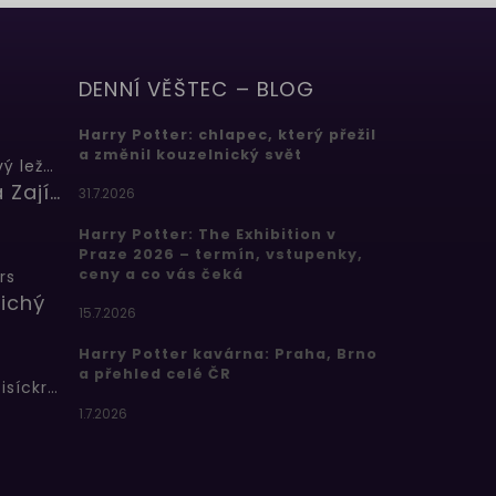
DENNÍ VĚŠTEC – BLOG
Harry Potter: chlapec, který přežil
a změnil kouzelnický svět
Butterbeer: Máslový ležák
Barbora Zajícová
31.7.2026
Harry Potter: The Exhibition v
Praze 2026 – termín, vstupenky,
ceny a co vás čeká
rs
ichý
15.7.2026
Harry Potter kavárna: Praha, Brno
a přehled celé ČR
Bertíkovy fazolky tisíckrát jinak
1.7.2026