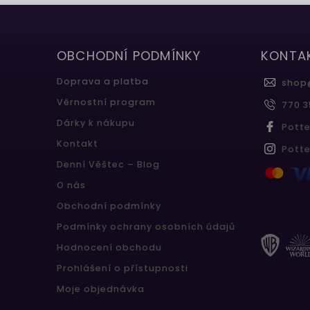
OBCHODNÍ PODMÍNKY
KONTA
Doprava a platba
shop
Věrnostní program
770 3
Dárky k nákupu
Pott
Kontakt
Pott
Denní Věštec – Blog
O nás
Obchodní podmínky
Podmínky ochrany osobních údajů
Hodnocení obchodu
Prohlášení o přístupnosti
Moje objednávka