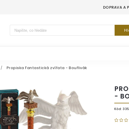
DOPRAVA A 
Vyhledávání
Hl
/
Propiska Fantastická zvířata - Bouřlivák
PRO
- B
Kód:
33