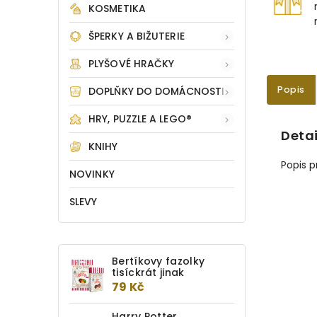
KOSMETIKA
ŠPERKY A BIŽUTERIE
PLYŠOVÉ HRAČKY
Popis
DOPLŇKY DO DOMÁCNOSTI
HRY, PUZZLE A LEGO®
Detai
KNIHY
Popis 
NOVINKY
SLEVY
Bertíkovy fazolky
tisíckrát jinak
79 Kč
Harry Potter