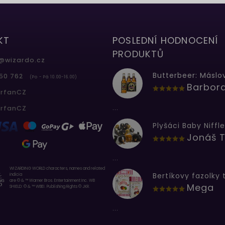
KT
POSLEDNÍ HODNOCENÍ
PRODUKTŮ
@
wizardo.cz
50 762
(Po - Pá 10.00-16.00)
erfanCZ
...
erfanCZ
Plyšáci Baby Niffle
Jonáš T
...
WIZARDING WORLD characters, names and related
indicia
are © & ™ Warner Bros. Entertainment Inc. WB
Mega
SHIELD: © & ™ WBEI. Publishing Rights © JKR.
...