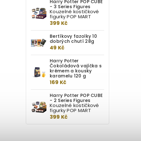
Harry Potter POP CUBE
- 3 Series Figures
Kouzelné kostičkové
figurky POP MART
399 Kč
Bertíkovy fazolky 10
dobrých chutí 28g
49 Kč
Harry Potter
Čokoládová vajíčka s
krémem a kousky
karamelu 120 g
169 Kč
Harry Potter POP CUBE
- 2 Series Figures
Kouzelné kostičkové
figurky POP MART
399 Kč