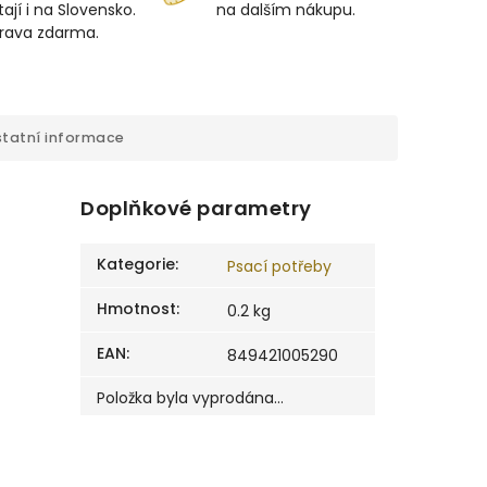
ají i na Slovensko.
na dalším nákupu.
prava zdarma.
tatní informace
Doplňkové parametry
Kategorie
:
Psací potřeby
Hmotnost
:
0.2 kg
EAN
:
849421005290
Položka byla vyprodána…