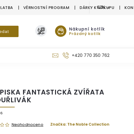
PLATBA
VĚRNOSTNÍ PROGRAM
DÁRKY K NÁKUPU
KON
CZK
Nákupní kotlík
edat
Prázdný kotlík
+420 770 350 762
PISKA FANTASTICKÁ ZVÍŘATA
OUŘLIVÁK
56
Značka:
The Noble Collection
Neohodnoceno