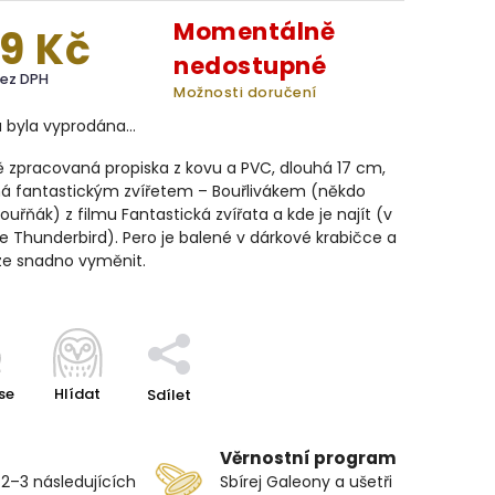
Momentálně
9 Kč
nedostupné
bez DPH
Možnosti doručení
a byla vyprodána…
ě zpracovaná propiska z kovu a PVC, dlouhá 17 cm,
á fantastickým zvířetem – Bouřlivákem (někdo
ouřňák) z filmu Fantastická zvířata a kde je najít (v
le Thunderbird). Pero je balené v dárkové krabičce a
ze snadno vyměnit.
se
Hlídat
Sdílet
Věrnostní program
 2–3 následujících
Sbírej Galeony a ušetři