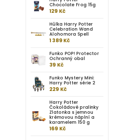
Chocolate Frog 15g
129 Kč
Hůlka Harry Potter
Celebration Wand
Alohomora Spell
1 389 Kč
Funko POP! Protector
Ochranný obal
39 Kč
Funko Mystery Mini:
Harry Potter série 2
229 Kč
Harry Potter
Čokoládové pralinky
Zlatonka s jemnou
krémovou náplní a
karamelem 150 g
169 Kč