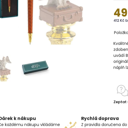
49
412 Kč 
Položk
Kvalitn
zdoben
uvádí B
originá
náplň l
Zeptat 
Dárek k nákupu
Rychlá doprava
Ke každému nákupu vkládáme
Z pravidla doručena do