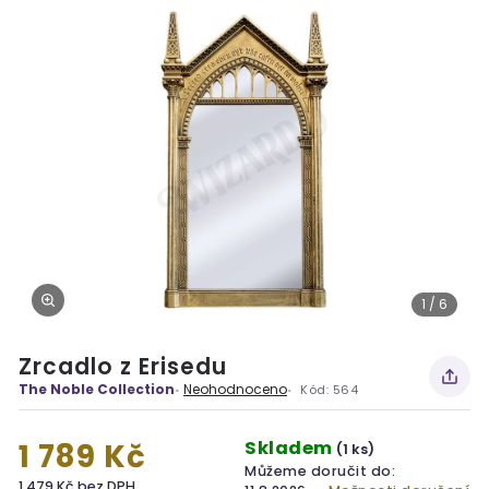
1 / 6
Zrcadlo z Erisedu
The Noble Collection
Neohodnoceno
Kód:
564
Skladem
1 789 Kč
(1 ks)
Můžeme doručit do:
1 479 Kč bez DPH