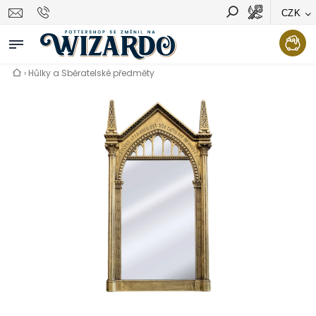
CZK
Vyhledávání
Hledat
›
Hůlky a Sběratelské předměty