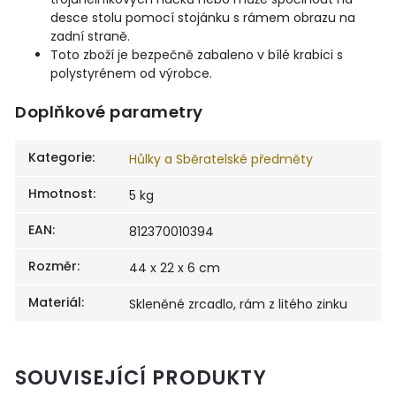
desce stolu pomocí stojánku s rámem obrazu na
zadní straně.
Toto zboží je bezpečně zabaleno v bílé krabici s
polystyrénem od výrobce.
Doplňkové parametry
Kategorie
:
Hůlky a Sběratelské předměty
Hmotnost
:
5 kg
EAN
:
812370010394
Rozměr
:
44 x 22 x 6 cm
Materiál
:
Skleněné zrcadlo, rám z litého zinku
SOUVISEJÍCÍ PRODUKTY