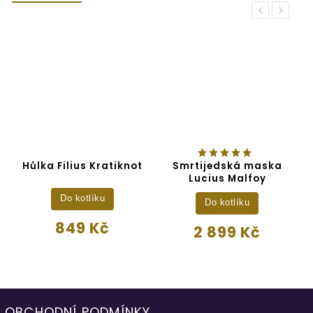
Previous
Next
Hůlka Filius Kratiknot
Smrtijedská maska
M
Lucius Malfoy
Do kotlíku
Do kotlíku
849 Kč
2 899 Kč
OBCHODNÍ PODMÍNKY