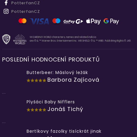
PotterfanCZ
PotterfanCZ
WIZARDING WORLD characters, names and related indicia
are © & ™ Warner Bros. Entertainment Inc. WB SHIELD: © & ™ WBEI. Publishing Rights © JKR.
POSLEDNÍ HODNOCENÍ PRODUKTŮ
Butterbeer: Máslový ležák
Barbora Zajícová
...
Plyšáci Baby Nifflers
Jonáš Tichý
...
Bertíkovy fazolky tisíckrát jinak