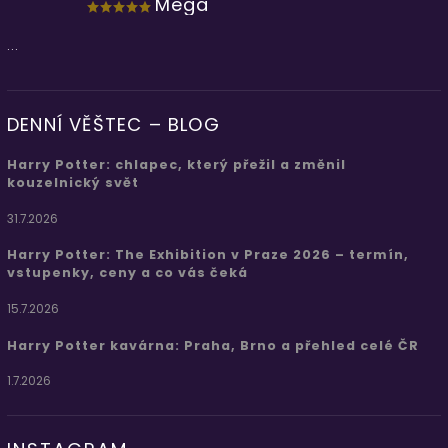
Mega
...
DENNÍ VĚŠTEC – BLOG
Harry Potter: chlapec, který přežil a změnil
kouzelnický svět
31.7.2026
Harry Potter: The Exhibition v Praze 2026 – termín,
vstupenky, ceny a co vás čeká
15.7.2026
Harry Potter kavárna: Praha, Brno a přehled celé ČR
1.7.2026