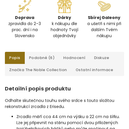
Doprava
Dárky
Sbírej Galeony
zpravidla do 2–3
k nákupu dle
a ušetři s nimi při
prac. dní i na
hodnoty Tvojí
dalším Tvém
Slovensko
objednávky
nákupu
Popis
Podobné (6)
Hodnocení
Diskuze
Značka
The Noble Collection
Ostatní informace
Detailní popis produktu
Odhalte skutečnou touhu svého srdce s touto složitou
rekonstrukcí zrcadla z Erisedu.
Zrcadlo měří cca 44 cm na výšku a 22 cm na šířku.
Lze jej připevnit na stěnu pomocí dvou přiložených
trojúhelníkových háčků nebo může spočinout na