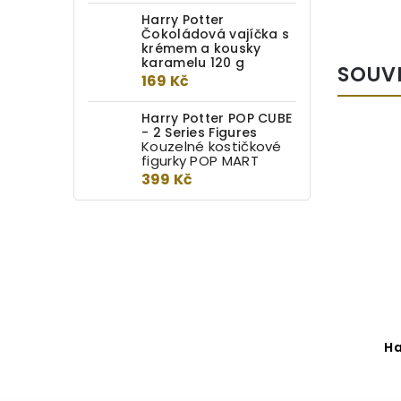
Harry Potter
Čokoládová vajíčka s
krémem a kousky
karamelu 120 g
SOUV
169 Kč
Harry Potter POP CUBE
- 2 Series Figures
Kouzelné kostičkové
figurky POP MART
399 Kč
Harry Potter Magical
Ha
capsules série 2
Detail