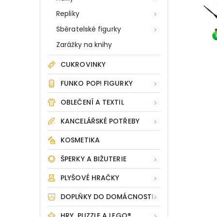
Repliky
Sběratelské figurky
Zarážky na knihy
CUKROVINKY
FUNKO POP! FIGURKY
OBLEČENÍ A TEXTIL
KANCELÁŘSKÉ POTŘEBY
KOSMETIKA
ŠPERKY A BIŽUTERIE
PLYŠOVÉ HRAČKY
DOPLŇKY DO DOMÁCNOSTI
HRY, PUZZLE A LEGO®