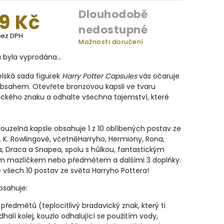
Dlouhodobě
9 Kč
nedostupné
bez DPH
Možnosti doručení
a byla vyprodána…
lská sada figurek
Harry Potter Capsules
vás očaruje
obsahem.
Otevřete bronzovou kapsli ve tvaru
ckého znaku a odhalte všechna tajemství, které
ouzelná kapsle obsahuje 1 z 10 oblíbených postav ze
. K. Rowlingové, včetně
Harryho, Hermiony, Rona,
, Draca a Snapea, spolu s hůlkou, fantastickým
ím mazlíčkem nebo předmětem a dalšími 3 doplňky.
e všech 10 postav ze světa Harryho Pottera!
bsahuje:
 předmětů (teplocitlivý bradavický znak, který ti
dhalí kolej, kouzlo odhalující se použitím vody,