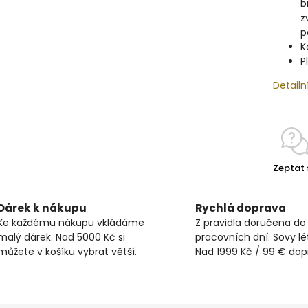
b
z
p
K
P
Detailn
Zeptat 
Dárek k nákupu
Rychlá doprava
Ke každému nákupu vkládáme
Z pravidla doručena do
malý dárek. Nad 5000 Kč si
pracovních dní. Sovy lét
můžete v košíku vybrat větší.
Nad 1999 Kč / 99 € do