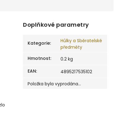
Doplňkové parametry
Hůlky a Sběratelské
Kategorie
:
předměty
Hmotnost
:
0.2 kg
EAN
:
4895217535102
Položka byla vyprodána…
zlo