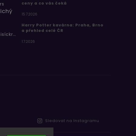
ceny a co vás čeká
rs
ichý
15.7.2026
Harry Potter kavárna: Praha, Brno
a přehled celé ČR
Bertíkovy fazolky tisíckrát jinak
1.7.2026
Sledovat na Instagramu