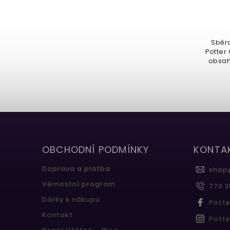
289 Kč
Sběratelská sada figurek Harry
Sběra
Potter Capsules vás očaruje svým
Potter
obsahem. Otevřete bronzovou...
obsah
OBCHODNÍ PODMÍNKY
KONTA
Doprava a platba
shop
Věrnostní program
770 3
Dárky k nákupu
Pott
Kontakt
Pott