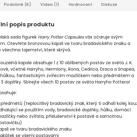
Podobné (6)
Videa (1)
Hodnocení
Diskuze
lní popis produktu
elská sada figurek
Harry Potter Capsules
vás očaruje svým
m. Otevřete bronzovou kapsli ve tvaru bradavického znaku a
 všechna tajemství, které skrývá.
ouzelná kapsle obsahuje 1 z 10 oblíbených postav ze světa J. K.
ové, včetně Harryho, Hermiony, Rona, Cedrica, Draca a Snapea,
s hůlkou, fantastickým zvířecím mazlíčkem nebo předmětem a
 3 doplňky. Sbírejte všech 10 postav ze světa Harryho Pottera!
bsahuje:
 předmětů (teplocitlivý bradavický znak, který ti odhalí kolej, kou
dhalující se použitím vody, bradavické doplňky, hůlku, domácí
azlíčky nebo zvířata, příslušenství k postavě a samotnou
ostavičku)
apsli ve tvaru bradavického znaku
lakátek se všemi postavami