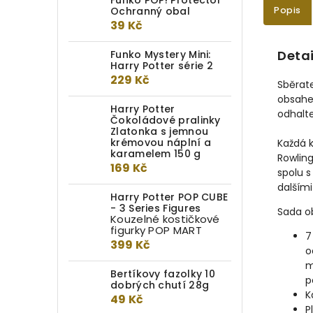
Funko POP! Protector
Ochranný obal
Popis
39 Kč
Detai
Funko Mystery Mini:
Harry Potter série 2
229 Kč
Sběrat
obsahe
Harry Potter
odhalte
Čokoládové pralinky
Zlatonka s jemnou
krémovou náplní a
Každá k
karamelem 150 g
Rowling
169 Kč
spolu 
dalšími
Harry Potter POP CUBE
- 3 Series Figures
Sada o
Kouzelné kostičkové
figurky POP MART
7
399 Kč
o
m
Bertíkovy fazolky 10
p
dobrých chutí 28g
K
49 Kč
P