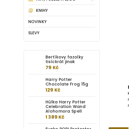
KNIHY
NOVINKY
SLEVY
Bertíkovy fazolky
tisíckrát jinak
79 Kč
Harry Potter
Chocolate Frog 15g
129 Kč
Hůlka Harry Potter
Celebration Wand
Alohomora Spell
1 389 Kč