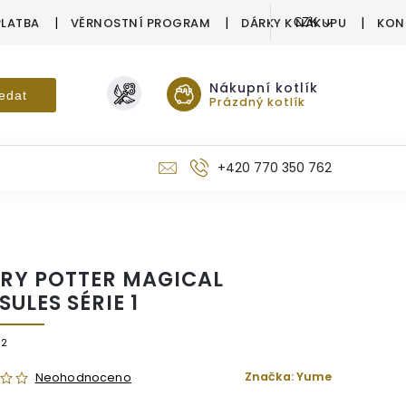
PLATBA
VĚRNOSTNÍ PROGRAM
DÁRKY K NÁKUPU
KON
CZK
Nákupní kotlík
edat
Prázdný kotlík
+420 770 350 762
RY POTTER MAGICAL
ULES SÉRIE 1
82
Značka:
Yume
Neohodnoceno