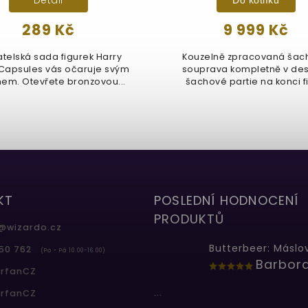
289 Kč
9 999 Kč
telská sada figurek Harry
Kouzelně zpracovaná šac
 Capsules vás očaruje svým
souprava kompletně v de
em. Otevřete bronzovou...
šachové partie na konci f
Harry...
KT
POSLEDNÍ HODNOCENÍ
PRODUKTŮ
@
wizardo.cz
50 762
(Po - Pá 10.00-16.00)
erfanCZ
...
erfanCZ