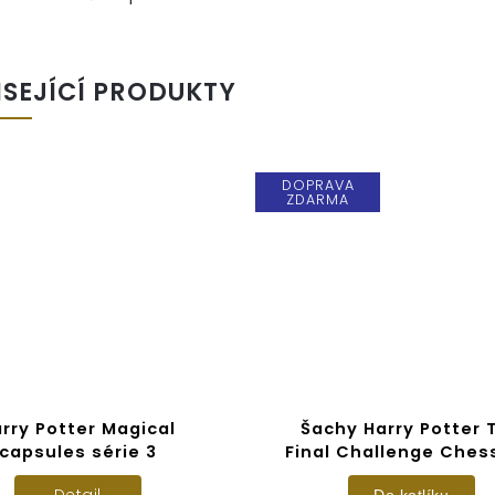
ISEJÍCÍ PRODUKTY
DOPRAVA
ZDARMA
rry Potter Magical
Šachy Harry Potter 
capsules série 3
Final Challenge Ches
Detail
Do kotlíku