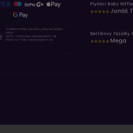
Plyšáci Baby Niffle
Jonáš T
...
WIZARDING WORLD characters, names and related
indicia
are © & ™ Warner Bros. Entertainment Inc. WB
Mega
SHIELD: © & ™ WBEI. Publishing Rights © JKR.
...