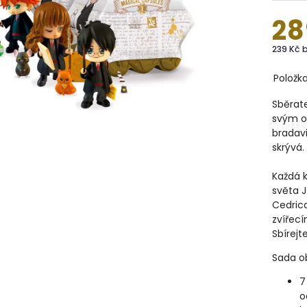
28
239 Kč 
Položk
Sběrate
svým 
bradavi
skrývá.
Každá k
světa J
Cedrica
zvířec
Sbírejt
Sada o
7
o