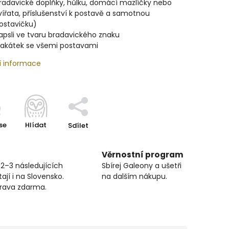
radavické doplňky, hůlku, domácí mazlíčky nebo
vířata, příslušenství k postavě a samotnou
ostavičku)
apsli ve tvaru bradavického znaku
lakátek se všemi postavami
í informace
se
Hlídat
Sdílet
Věrnostní program
 2–3 následujících
Sbírej Galeony a ušetři
ají i na Slovensko.
na dalším nákupu.
prava zdarma.