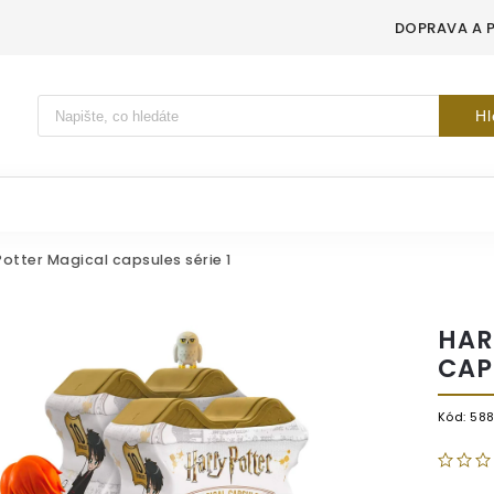
DOPRAVA A 
Vyhledávání
Hl
Potter Magical capsules série 1
HAR
CAPS
Kód:
58