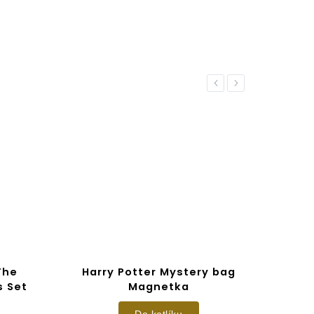
Previous
Next
The
Harry Potter Mystery bag
s Set
Magnetka
Do kotlíku