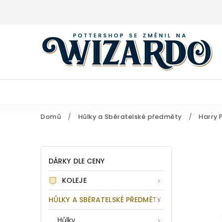
Domů
/
Hůlky a Sběratelské předměty
/
Harry 
DÁRKY DLE CENY
KOLEJE
HŮLKY A SBĚRATELSKÉ PŘEDMĚTY
Hůlky