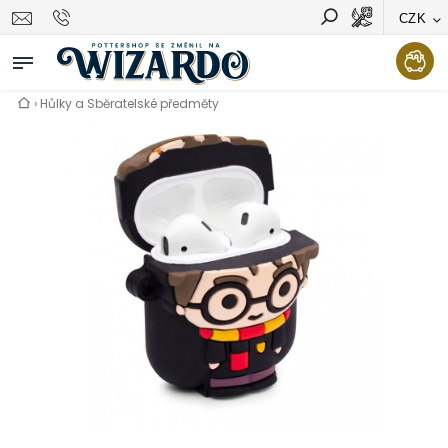
CZK
Vyhledávání
Hledat
›
Hůlky a Sběratelské předměty