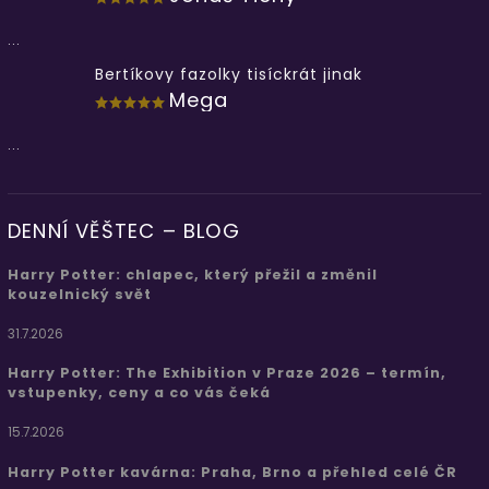
...
Bertíkovy fazolky tisíckrát jinak
Mega
...
DENNÍ VĚŠTEC – BLOG
Harry Potter: chlapec, který přežil a změnil
kouzelnický svět
31.7.2026
Harry Potter: The Exhibition v Praze 2026 – termín,
vstupenky, ceny a co vás čeká
15.7.2026
Harry Potter kavárna: Praha, Brno a přehled celé ČR