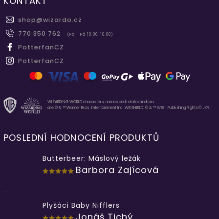
KONTAKT
shop
@
wizardo.cz
770 350 762
(Po - Pá 10.00-16.00)
PotterfanCZ
PotterfanCZ
WIZARDING WORLD characters, names and related indicia
are © & ™ Warner Bros. Entertainment Inc. WB SHIELD: © & ™ WBEI. Publishing Rights © JKR.
POSLEDNÍ HODNOCENÍ PRODUKTŮ
Butterbeer: Máslový ležák
Barbora Zajícová
...
Plyšáci Baby Nifflers
Jonáš Tichý