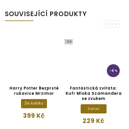
SOUVISEJÍCÍ PRODUKTY
Previous
Next
TIP
–8 %
Harry Potter Bezprsté
Fantastická zvířata:
rukavice Mrzimor
Kufr Mloka Scamandera
se zvukem
Do kotlíku
Detail
399 Kč
229 Kč