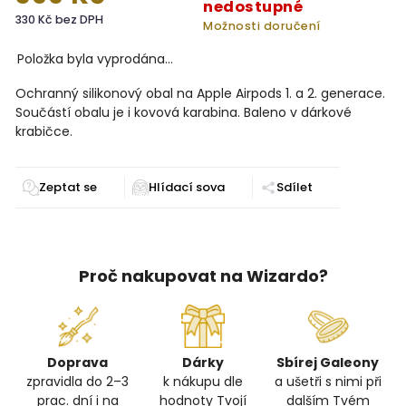
nedostupné
330 Kč bez DPH
Možnosti doručení
Položka byla vyprodána…
Ochranný silikonový obal na Apple Airpods 1. a 2. generace.
Součástí obalu je i kovová karabina. Baleno v dárkové
krabičce.
Zeptat se
Sdílet
Proč nakupovat na Wizardo?
Doprava
Dárky
Sbírej Galeony
zpravidla do 2–3
k nákupu dle
a ušetři s nimi při
prac. dní i na
hodnoty Tvojí
dalším Tvém