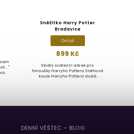
Sněžítko Harry Potter
Hůl
Bradavice
Detail
899 Kč
 jsem
Ofi
Skvělý sváteční dárek pro
i..."
Gell
fanoušky Harryho Pottera.Sněhová
ova
hůlky
koule Harryho Pottera dodá
kouzelný...
DENNÍ VĚŠTEC – BLOG