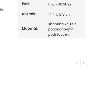
EAN
:
812370012022
le
Rozměr
:
14,4 x 13,8 cm
skleněná koule s
Materiál
:
porcelánovým
podstavcem
Previous
Next
TIP