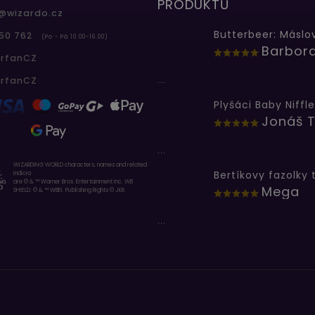
PRODUKTŮ
@
wizardo.cz
50 762
(Po - Pá 10.00-16.00)
erfanCZ
...
erfanCZ
Plyšáci Baby Niffle
Jonáš T
...
WIZARDING WORLD characters, names and related
indicia
are © & ™ Warner Bros. Entertainment Inc. WB
Mega
SHIELD: © & ™ WBEI. Publishing Rights © JKR.
...