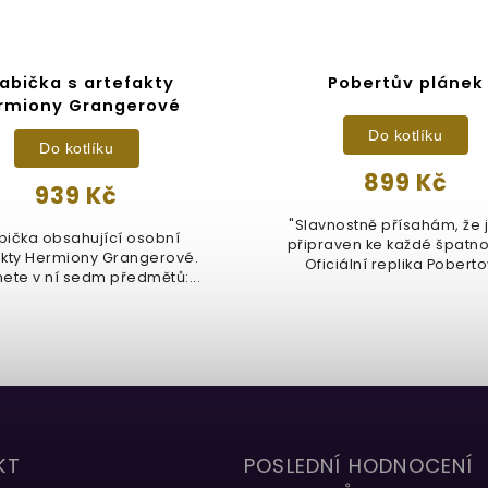
abička s artefakty
Pobertův plánek
rmiony Grangerové
Do kotlíku
Do kotlíku
899 Kč
939 Kč
"Slavnostně přísahám, že
bička obsahující osobní
připraven ke každé špatnost
akty Hermiony Grangerové.
Oficiální replika Pobert
ete v ní sedm předmětů:...
plánku...
KT
POSLEDNÍ HODNOCENÍ