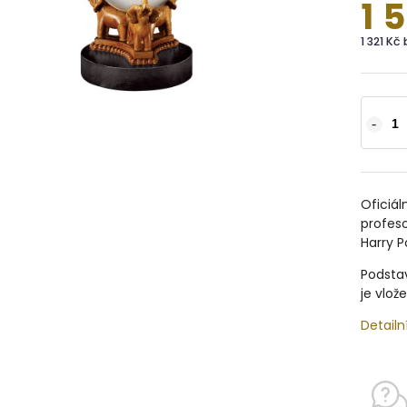
1 
1 321 Kč
Oficiál
profeso
Harry P
Podstav
je vlož
Detailn