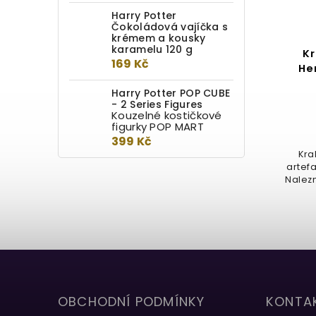
Harry Potter
Čokoládová vajíčka s
krémem a kousky
karamelu 120 g
Lampička svítící lektvar
Kr
169 Kč
He
Detail
Harry Potter POP CUBE
- 2 Series Figures
Kouzelné kostičkové
599 Kč
od
figurky POP MART
399 Kč
Lampička, ve tvaru lahvičky s
Kra
mnoholičným lektvarem o výšce
artef
14 cm nebo 20 cm. Ocení každý...
Nalezn
OBCHODNÍ PODMÍNKY
KONTA