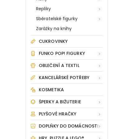
Repliky
Sběratelské figurky
Zarážky na knihy
CUKROVINKY
FUNKO POP! FIGURKY
OBLEČENÍ A TEXTIL
KANCELÁŘSKÉ POTŘEBY
KOSMETIKA
ŠPERKY A BIŽUTERIE
PLYŠOVÉ HRAČKY
DOPLŇKY DO DOMÁCNOSTI
HRY, PUZZLE A LEGO®