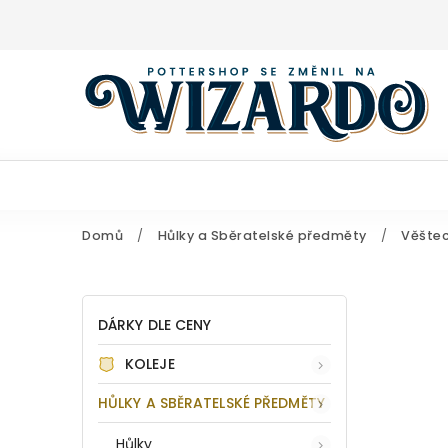
Domů
/
Hůlky a Sběratelské předměty
/
Věštec
DÁRKY DLE CENY
KOLEJE
HŮLKY A SBĚRATELSKÉ PŘEDMĚTY
Hůlky