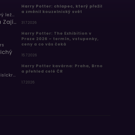
Harry Potter: chlapec, který přežil
a změnil kouzelnický svět
Butterbeer: Máslový ležák
Barbora Zajícová
31.7.2026
Harry Potter: The Exhibition v
Praze 2026 – termín, vstupenky,
ceny a co vás čeká
rs
ichý
15.7.2026
Harry Potter kavárna: Praha, Brno
a přehled celé ČR
Bertíkovy fazolky tisíckrát jinak
1.7.2026