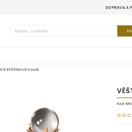
DOPRAVA A 
Vyhledávání
Hl
ká křišťálová koule
VĚŠ
Kód:
NN