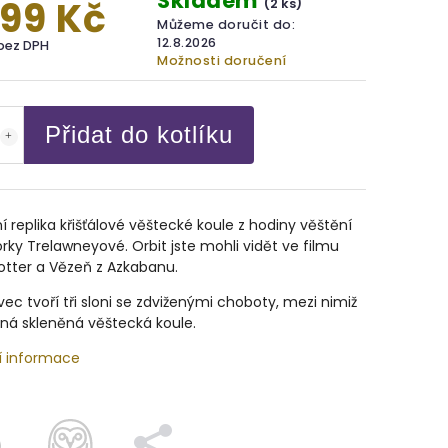
Skladem
599 Kč
(2 ks)
Můžeme doručit do:
12.8.2026
 bez DPH
Možnosti doručení
Přidat do kotlíku
ní replika křišťálové věštecké koule z hodiny věštění
rky Trelawneyové. Orbit jste mohli vidět ve filmu
otter a Vězeň z Azkabanu.
ec tvoří tři sloni se zdviženými choboty, mezi nimiž
ená skleněná věštecká koule.
í informace