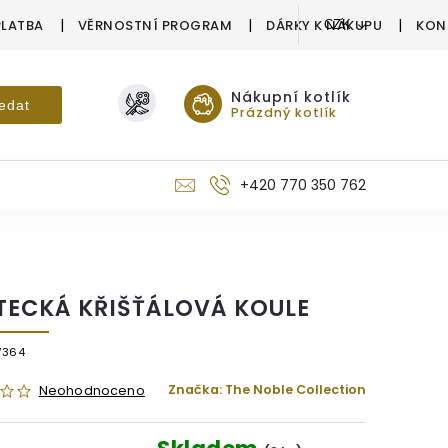
PLATBA
VĚRNOSTNÍ PROGRAM
DÁRKY K NÁKUPU
KON
CZK
Nákupní kotlík
edat
Prázdný kotlík
+420 770 350 762
TECKÁ KŘIŠŤÁLOVÁ KOULE
7364
Značka:
The Noble Collection
Neohodnoceno