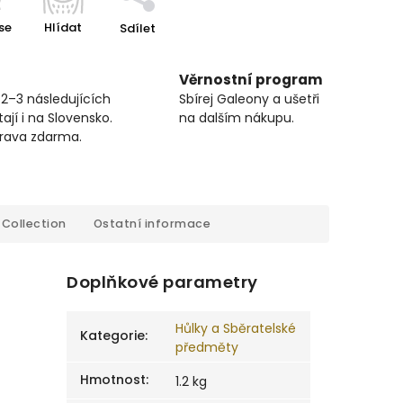
se
Hlídat
Sdílet
Věrnostní program
 2–3 následujících
Sbírej Galeony a ušetři
ají i na Slovensko.
na dalším nákupu.
prava zdarma.
Collection
Ostatní informace
Doplňkové parametry
Hůlky a Sběratelské
Kategorie
:
předměty
Hmotnost
:
1.2 kg