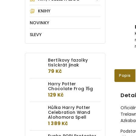
KNIHY
NOVINKY
SLEVY
Bertíkovy fazolky
tisíckrát jinak
79 Kč
Popis
Harry Potter
Chocolate Frog 15g
129 Kč
Detai
Hůlka Harry Potter
Oficiál
Celebration Wand
Trelawn
Alohomora Spell
Azkaba
1 389 Kč
Podstav