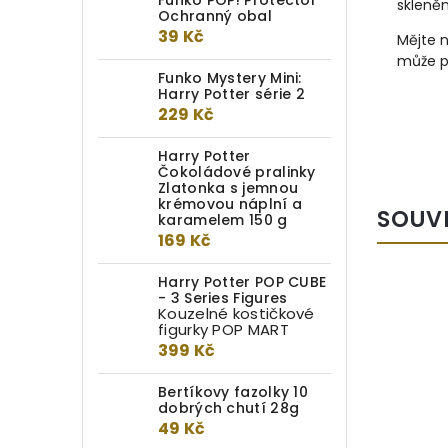
Funko POP! Protector
skleněn
Ochranný obal
39 Kč
Mějte 
může př
Funko Mystery Mini:
Harry Potter série 2
229 Kč
Harry Potter
Čokoládové pralinky
Zlatonka s jemnou
krémovou náplní a
SOUV
karamelem 150 g
169 Kč
Harry Potter POP CUBE
- 3 Series Figures
Kouzelné kostičkové
figurky POP MART
399 Kč
Bertíkovy fazolky 10
dobrých chutí 28g
49 Kč