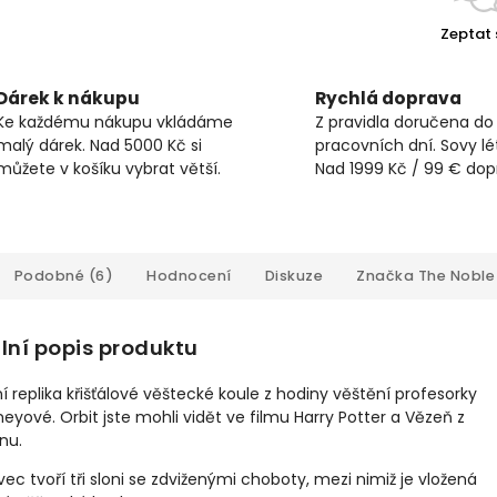
Zeptat 
Dárek k nákupu
Rychlá doprava
Ke každému nákupu vkládáme
Z pravidla doručena do
malý dárek. Nad 5000 Kč si
pracovních dní. Sovy lét
můžete v košíku vybrat větší.
Nad 1999 Kč / 99 € do
Podobné (6)
Hodnocení
Diskuze
Značka
The Noble 
lní popis produktu
ní replika křišťálové věštecké koule z hodiny věštění profesorky
eyové. Orbit jste mohli vidět ve filmu Harry Potter a Vězeň z
nu.
ec tvoří tři sloni se zdviženými choboty, mezi nimiž je vložená