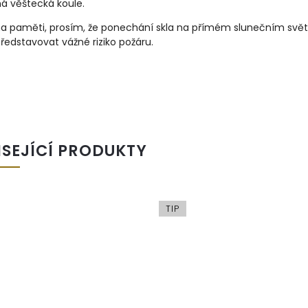
á věštecká koule.
na paměti, prosím, že ponechání skla na přímém slunečním svět
edstavovat vážné riziko požáru.
ISEJÍCÍ PRODUKTY
TIP