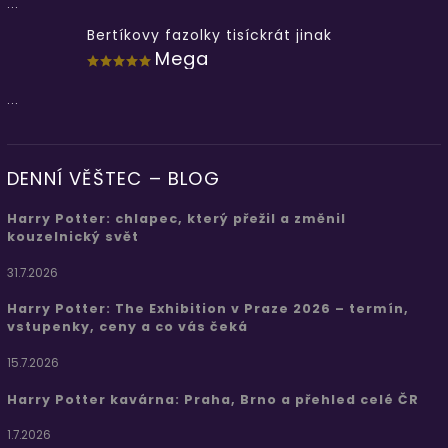
...
Bertíkovy fazolky tisíckrát jinak
Mega
...
DENNÍ VĚŠTEC – BLOG
Harry Potter: chlapec, který přežil a změnil
kouzelnický svět
31.7.2026
Harry Potter: The Exhibition v Praze 2026 – termín,
vstupenky, ceny a co vás čeká
15.7.2026
Harry Potter kavárna: Praha, Brno a přehled celé ČR
1.7.2026