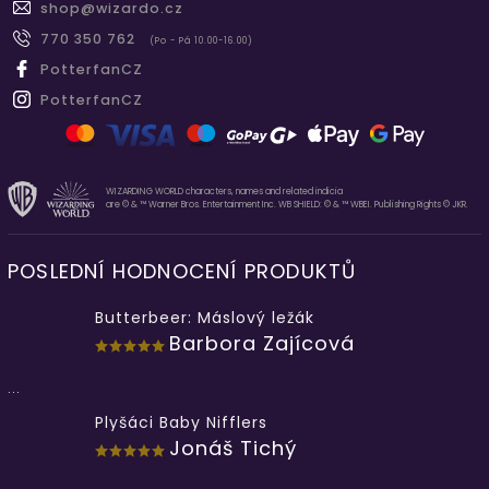
shop
@
wizardo.cz
770 350 762
(Po - Pá 10.00-16.00)
PotterfanCZ
PotterfanCZ
WIZARDING WORLD characters, names and related indicia
are © & ™ Warner Bros. Entertainment Inc. WB SHIELD: © & ™ WBEI. Publishing Rights © JKR.
POSLEDNÍ HODNOCENÍ PRODUKTŮ
Butterbeer: Máslový ležák
Barbora Zajícová
...
Plyšáci Baby Nifflers
Jonáš Tichý