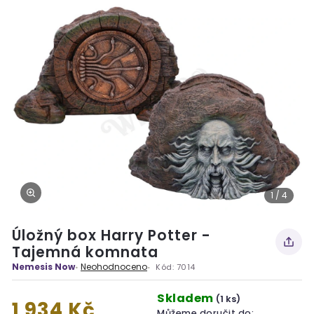
1 / 4
Úložný box Harry Potter -
Tajemná komnata
Nemesis Now
Neohodnoceno
Kód:
7014
Skladem
(1 ks)
1 934 Kč
Můžeme doručit do: