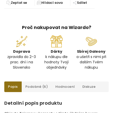
Zeptat se
Sdílet
Proč nakupovat na Wizardo?
Doprava
Dárky
Sbírej Galeony
zpravidla do 2–3
k nákupu dle
a ušetři s nimi při
prac. dní i na
hodnoty Tvojí
dalším Tvém
Slovensko
objednávky
nákupu
Popis
Podobné (6)
Hodnocení
Diskuze
Detailní popis produktu