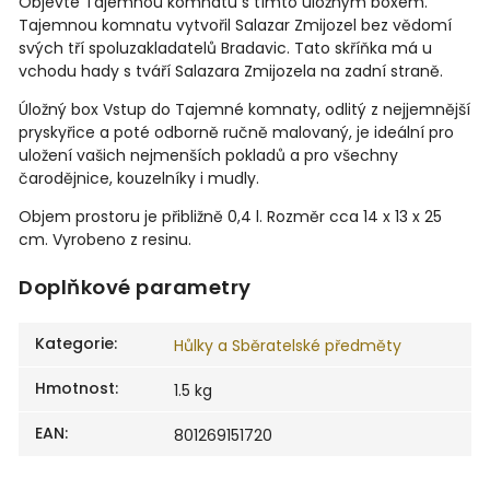
Objevte Tajemnou komnatu s tímto úložným boxem.
Tajemnou komnatu vytvořil Salazar Zmijozel bez vědomí
svých tří spoluzakladatelů Bradavic. Tato skříňka má u
vchodu hady s tváří Salazara Zmijozela na zadní straně.
Úložný box Vstup do Tajemné komnaty, odlitý z nejjemnější
pryskyřice a poté odborně ručně malovaný, je ideální pro
uložení vašich nejmenších pokladů a pro všechny
čarodějnice, kouzelníky i mudly.
Objem
prostoru je přibližně 0,4 l. Rozměr cca 14 x 13 x 25
cm. Vyrobeno z resinu.
Doplňkové parametry
Kategorie
:
Hůlky a Sběratelské předměty
Hmotnost
:
1.5 kg
EAN
:
801269151720