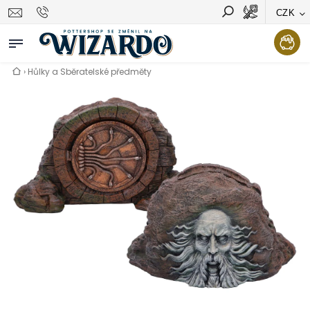
CZK
Vyhledávání
Hledat
›
Hůlky a Sběratelské předměty