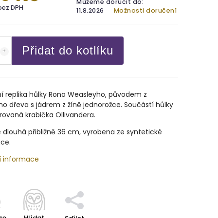
Můžeme doručit do:
bez DPH
11.8.2026
Možnosti doručení
Přidat do kotlíku
ní replika hůlky Rona Weasleyho, původem z
o dřeva s jádrem z žíně jednorožce. Součástí hůlky
trovaná krabička Ollivandera.
e dlouhá přibližně 36 cm, vyrobena ze syntetické
ice.
í informace
se
Hlídat