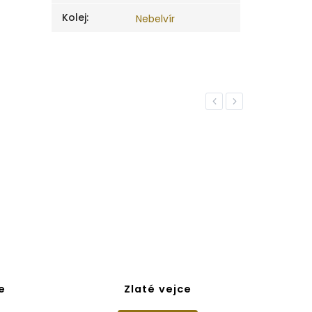
Kolej
:
Nebelvír
Previous
Next
e
Zlaté vejce