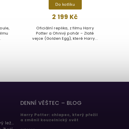
Do kotlíku
2 199 Kč
koule,
Oficiální replika, z filmu Harry
Ofici
filmu
Potter a Ohnivý pohár – Zlaté
Mal
.
vejce (Golden Egg), které Harry...
dárk
DENNÍ VĚŠTEC – BLOG
Harry Potter: chlapec, který přežil
a změnil kouzelnický svět
Butterbeer: Máslový ležák