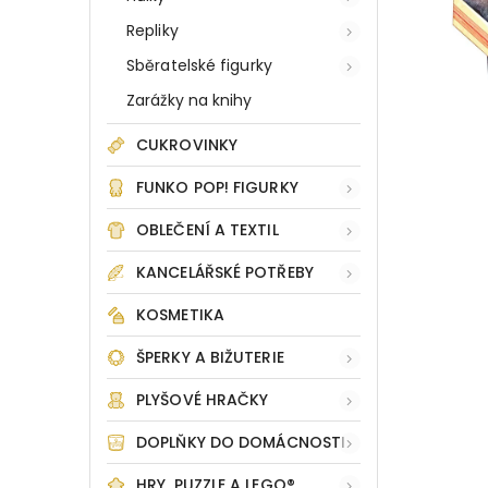
Repliky
Sběratelské figurky
Zarážky na knihy
CUKROVINKY
FUNKO POP! FIGURKY
OBLEČENÍ A TEXTIL
KANCELÁŘSKÉ POTŘEBY
KOSMETIKA
ŠPERKY A BIŽUTERIE
PLYŠOVÉ HRAČKY
DOPLŇKY DO DOMÁCNOSTI
HRY, PUZZLE A LEGO®