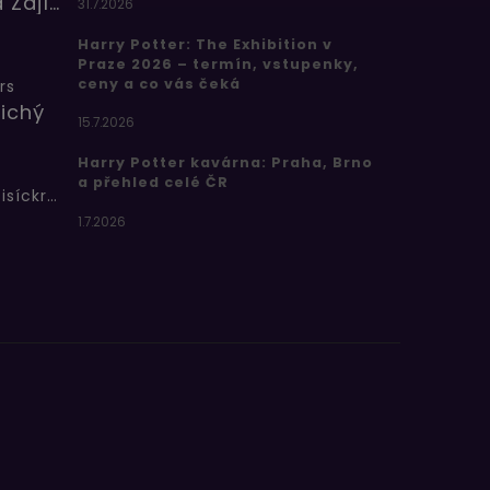
Barbora Zajícová
31.7.2026
Harry Potter: The Exhibition v
Praze 2026 – termín, vstupenky,
ceny a co vás čeká
rs
ichý
15.7.2026
Harry Potter kavárna: Praha, Brno
a přehled celé ČR
Bertíkovy fazolky tisíckrát jinak
1.7.2026