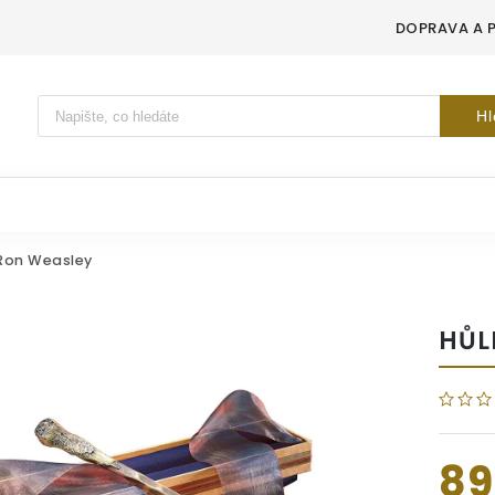
DOPRAVA A 
Vyhledávání
Hl
Ron Weasley
HŮL
89