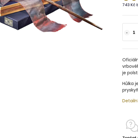
743 Kč 
Oficiál
vrbovéh
je pols
Hůlka j
pryskyř
Detailn
Zeptat 