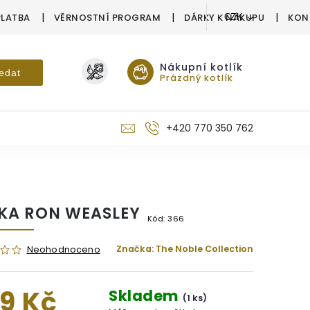
PLATBA
VĚRNOSTNÍ PROGRAM
DÁRKY K NÁKUPU
KON
CZK
Nákupní kotlík
edat
Prázdný kotlík
+420 770 350 762
KA RON WEASLEY
Kód:
366
Značka:
The Noble Collection
Neohodnoceno
9 Kč
Skladem
(1 ks)