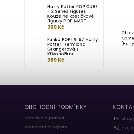
Detail
Harry Potter POP CUBE
- 2 Series Figures
Kouzelné kostičkové
349 Kč
figurky POP MART
399 Kč
Malá krabička obsahuje miniaturu
Objevt
(8 cm) nezapomenutelné
Gomee
Funko POP! #167 Harry
mandragory v květináči z hodiny...
(Harry
Potter: Hermiona
Grangerová s
Křivonožkou
389 Kč
OBCHODNÍ PODMÍNKY
KONTA
Doprava a platba
shop
Věrnostní program
770 3