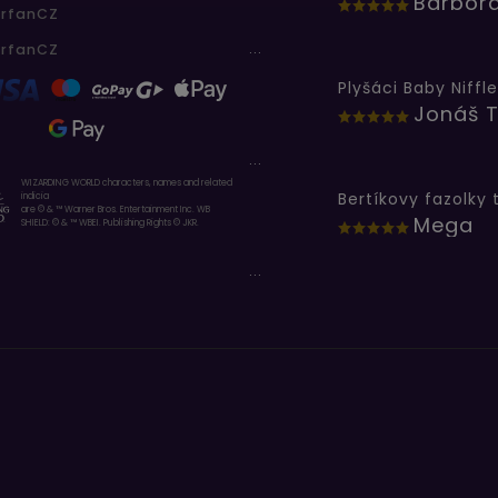
erfanCZ
...
erfanCZ
Plyšáci Baby Niffle
Jonáš T
...
WIZARDING WORLD characters, names and related
indicia
are © & ™ Warner Bros. Entertainment Inc. WB
Mega
SHIELD: © & ™ WBEI. Publishing Rights © JKR.
...