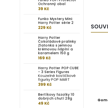
Funko POP! Protector
Ochranný obal
39 Kč
Funko Mystery Mini:
Harry Potter série 2
SOUV
229 Kč
Harry Potter
Čokoládové pralinky
Zlatonka s jemnou
krémovou náplní a
karamelem 150 g
169 Kč
Harry Potter POP CUBE
- 3 Series Figures
Kouzelné kostičkové
figurky POP MART
399 Kč
Bertíkovy fazolky 10
dobrých chutí 28g
Ječící Mandragora
Gome
49 Kč