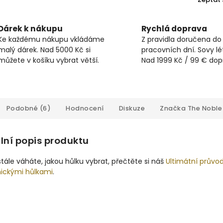
Dárek k nákupu
Rychlá doprava
Ke každému nákupu vkládáme
Z pravidla doručena do
malý dárek. Nad 5000 Kč si
pracovních dní. Sovy lét
můžete v košíku vybrat větší.
Nad 1999 Kč / 99 € do
Podobné (6)
Hodnocení
Diskuze
Značka
The Noble 
lní popis produktu
tále váháte, jakou hůlku vybrat, přečtěte si náš
Ultimátní průvo
nickými hůlkami
.