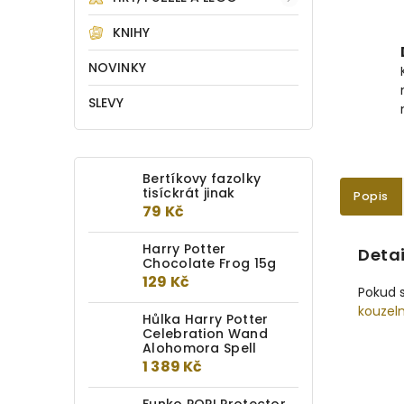
KNIHY
NOVINKY
SLEVY
Bertíkovy fazolky
tisíckrát jinak
Popis
79 Kč
Harry Potter
Detai
Chocolate Frog 15g
129 Kč
Pokud s
kouzel
Hůlka Harry Potter
Celebration Wand
Alohomora Spell
1 389 Kč