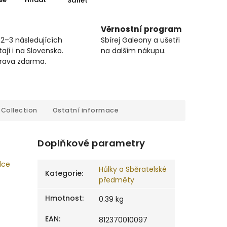
Sdílet
Věrnostní program
 2–3 následujících
Sbírej Galeony a ušetři
ají i na Slovensko.
na dalším nákupu.
prava zdarma.
Collection
Ostatní informace
Doplňkové parametry
dce
Hůlky a Sběratelské
Kategorie
:
předměty
Hmotnost
:
0.39 kg
EAN
:
812370010097