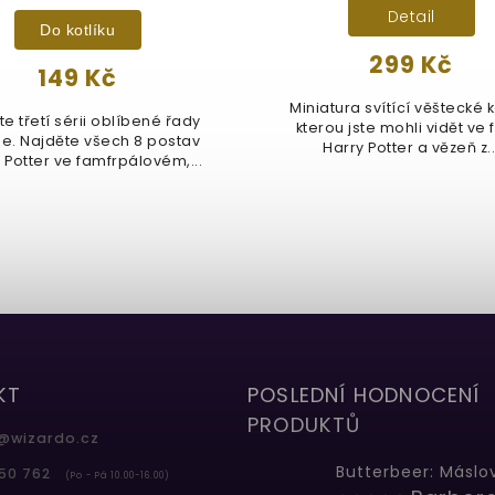
Detail
Do kotlíku
299 Kč
149 Kč
Miniatura svítící věštecké 
e třetí sérii oblíbené řady
kterou jste mohli vidět ve 
. Najděte všech 8 postav
Harry Potter a vězeň z..
 Potter ve famfrpálovém,...
KT
POSLEDNÍ HODNOCENÍ
PRODUKTŮ
@
wizardo.cz
50 762
(Po - Pá 10.00-16.00)