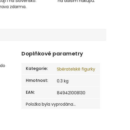
ají i na Slovensko.
na dalším nákupu.
prava zdarma.
Doplňkové parametry
 do
Kategorie
:
Sběratelské figurky
Hmotnost
:
0.3 kg
EAN
:
849421008130
Položka byla vyprodána…