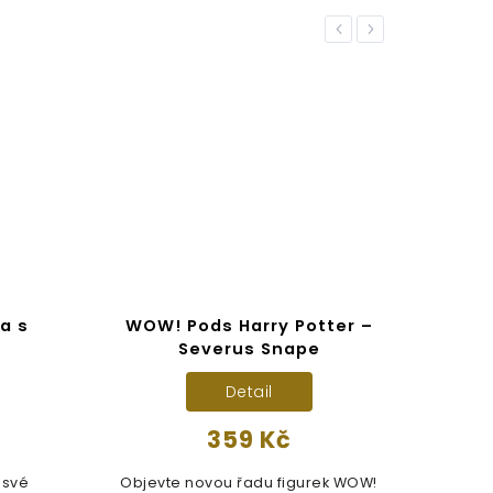
Previous
Next
a s
WOW! Pods Harry Potter –
Sbě
Severus Snape
Detail
359 Kč
 své
Objevte novou řadu figurek WOW!
Harry