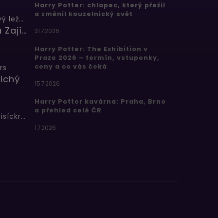
Harry Potter: chlapec, který přežil
a změnil kouzelnický svět
Butterbeer: Máslový ležák
Barbora Zajícová
31.7.2026
Harry Potter: The Exhibition v
Praze 2026 – termín, vstupenky,
ceny a co vás čeká
rs
ichý
15.7.2026
Harry Potter kavárna: Praha, Brno
a přehled celé ČR
Bertíkovy fazolky tisíckrát jinak
1.7.2026