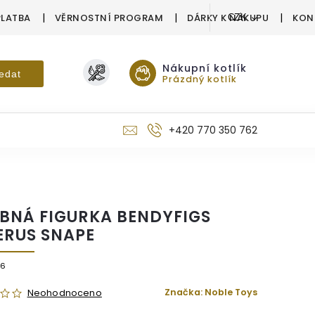
PLATBA
VĚRNOSTNÍ PROGRAM
DÁRKY K NÁKUPU
KON
CZK
Nákupní kotlík
edat
Prázdný kotlík
+420 770 350 762
BNÁ FIGURKA BENDYFIGS
ERUS SNAPE
86
Značka:
Noble Toys
Neohodnoceno