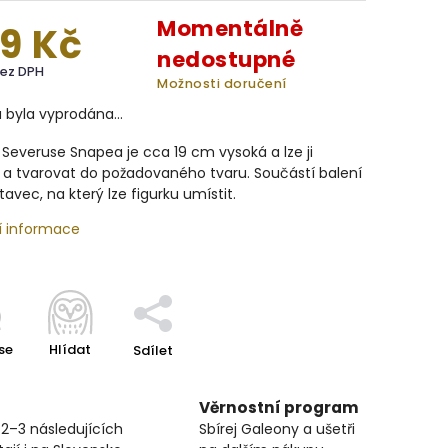
Momentálně
9 Kč
nedostupné
bez DPH
Možnosti doručení
a byla vyprodána…
 Severuse Snapea je cca 19 cm vysoká a lze ji
 a tvarovat do požadovaného tvaru. Součástí balení
tavec, na který lze figurku umístit.
í informace
se
Hlídat
Sdílet
Věrnostní program
 2–3 následujících
Sbírej Galeony a ušetři