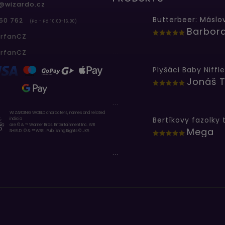
@
wizardo.cz
50 762
(Po - Pá 10.00-16.00)
erfanCZ
...
erfanCZ
Plyšáci Baby Niffle
Jonáš T
...
WIZARDING WORLD characters, names and related
indicia
are © & ™ Warner Bros. Entertainment Inc. WB
Mega
SHIELD: © & ™ WBEI. Publishing Rights © JKR.
...