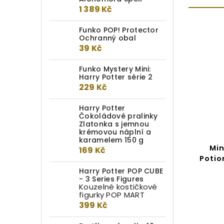
1 389 Kč
Funko POP! Protector
Ochranný obal
AKCE
39 Kč
VÝPRODEJ
Funko Mystery Mini:
Harry Potter série 2
229 Kč
Harry Potter
499 Kč
–20 %
Čokoládové pralinky
Zlatonka s jemnou
krémovou náplní a
karamelem 150 g
Figurka Lord Voldemort
Min
169 Kč
Potio
Harry Potter POP CUBE
Do kotlíku
- 3 Series Figures
Kouzelné kostičkové
399 Kč
figurky POP MART
399 Kč
Pán Zla je ozbrojený a velmi
nebezpečný, takže doufáme, že