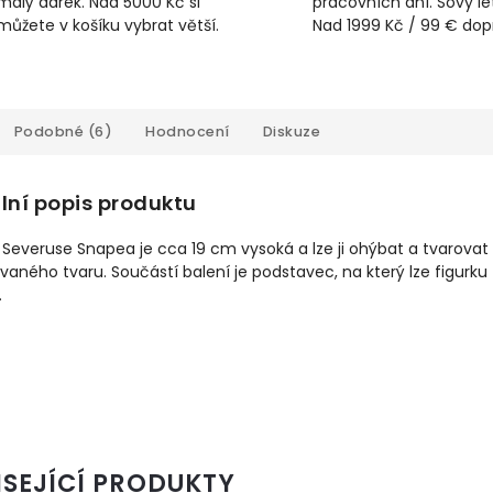
malý dárek. Nad 5000 Kč si
pracovních dní. Sovy lét
můžete v košíku vybrat větší.
Nad 1999 Kč / 99 € do
Podobné (6)
Hodnocení
Diskuze
lní popis produktu
 Severuse Snapea je cca 19 cm vysoká a lze ji ohýbat a tvarovat
aného tvaru. Součástí balení je podstavec, na který lze figurku
.
ISEJÍCÍ PRODUKTY