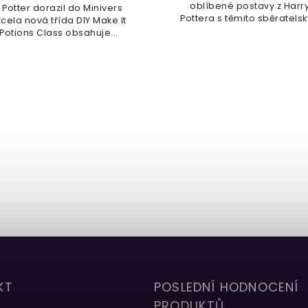
oblíbené postavy z Harr
 Potter dorazil do Minivers
Pottera s těmito sběratelsk
cela nová třída DIY Make It
 Potions Class obsahuje...
KT
POSLEDNÍ HODNOCENÍ
PRODUKTŮ