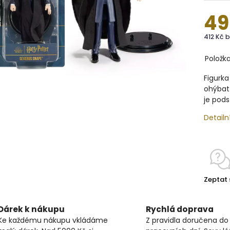
49
412 Kč 
Položk
Figurka
ohýbat
je pods
Detailn
Zeptat 
Dárek k nákupu
Rychlá doprava
Ke každému nákupu vkládáme
Z pravidla doručena do