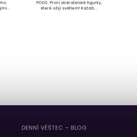
yho
PODS. První sběratelské figurky,
a
ými...
které ožijí světlem! Každá...
zprac
DENNÍ VĚŠTEC – BLOG