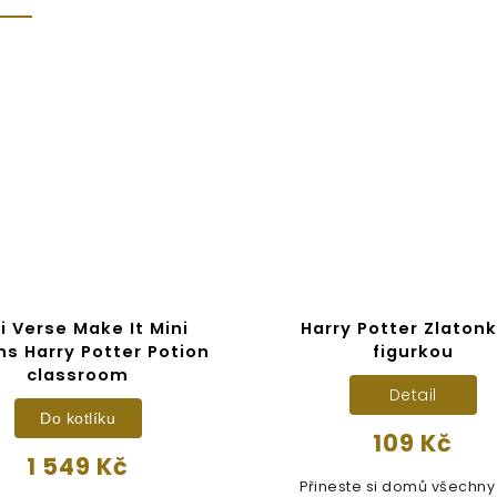
i Verse Make It Mini
Harry Potter Zlatonk
ns Harry Potter Potion
figurkou
classroom
Detail
Do kotlíku
109 Kč
1 549 Kč
Přineste si domů všechny