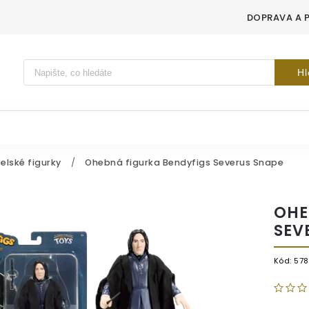
DOPRAVA A 
Vyhledávání
Hl
elské figurky
/
Ohebná figurka Bendyfigs Severus Snape
OHE
SEV
Kód:
57