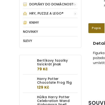
DOPLŇKY DO DOMÁCNOSTI
HRY, PUZZLE A LEGO®
KNIHY
Popis
NOVINKY
SLEVY
Detai
Figurka
požadov
Bertíkovy fazolky
umístit
tisíckrát jinak
79 Kč
Harry Potter
Chocolate Frog 15g
129 Kč
Hůlka Harry Potter
Celebration Wand
SOUV
Alohomora Spell