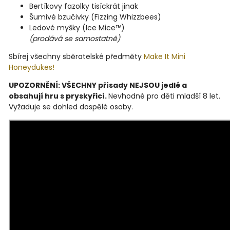
Bertíkovy fazolky tisíckrát jinak
Šumivé bzučivky (Fizzing Whizzbees)
Ledové myšky (Ice Mice™)
(prodává se samostatně)
Sbírej všechny sběratelské předměty
Make It Mini
Honeydukes!
UPOZORNĚNÍ: VŠECHNY přísady NEJSOU jedlé a
obsahují hru s pryskyřicí.
Nevhodné pro děti mladší 8 let.
Vyžaduje se dohled dospělé osoby.