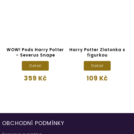
E
i
WOW! Pods Harry Potter
Harry Potter Zlatonka s
H
– Severus Snape
figurkou
Detail
Detail
359 Kč
109 Kč
OBCHODNÍ PODMÍNKY