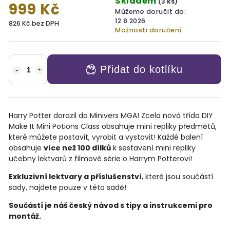
Skladem
(3 ks)
999 Kč
Můžeme doručit do:
12.8.2026
826 Kč bez DPH
Možnosti doručení
Přidat do kotlíku
Harry Potter dorazil do Minivers MGA! Zcela nová třída DIY
Make It Mini Potions Class obsahuje mini repliky předmětů,
které můžete postavit, vyrobit a vystavit! Každé balení
obsahuje
více než 100 dílků
k sestavení mini repliky
učebny lektvarů z filmové série o Harrym Potterovi!
Exkluzivní lektvary a příslušenství
, které jsou součástí
sady, najdete pouze v této sadě!
Součástí je náš český návod s tipy a instrukcemi pro
montáž.