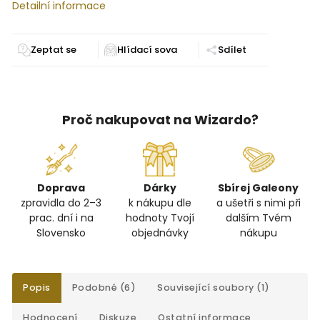
Detailní informace
Zeptat se
Sdílet
Proč nakupovat na Wizardo?
Doprava
Dárky
Sbírej Galeony
zpravidla do 2–3
k nákupu dle
a ušetři s nimi při
prac. dní i na
hodnoty Tvojí
dalším Tvém
Slovensko
objednávky
nákupu
Popis
Podobné (6)
Související soubory (1)
Hodnocení
Diskuze
Ostatní informace