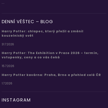
...
DENNÍ VĚŠTEC – BLOG
Harry Potter: chlapec, který přežil a změnil
kouzelnický svět
31.7.2026
Harry Potter: The Exhibition v Praze 2026 – termín,
vstupenky, ceny a co vás čeká
15.7.2026
Harry Potter kavárna: Praha, Brno a přehled celé ČR
1.7.2026
INSTAGRAM