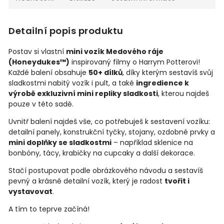
Detailní popis produktu
Postav si vlastní
mini vozík Medového ráje
(Honeydukes™)
inspirovaný filmy o Harrym Potterovi!
Každé balení obsahuje
50+ dílků
, díky kterým sestavíš svůj
sladkostmi nabitý vozík i pult, a také
ingredience k
výrobě exkluzivní mini repliky sladkosti
, kterou najdeš
pouze v této sadě.
Uvnitř balení najdeš vše, co potřebuješ k sestavení vozíku:
detailní panely, konstrukční tyčky, stojany, ozdobné prvky a
mini doplňky se sladkostmi
– například sklenice na
bonbóny, tácy, krabičky na cupcaky a další dekorace.
Stačí postupovat podle obrázkového návodu a sestavíš
pevný a krásně detailní vozík, který je radost
tvořit i
vystavovat
.
A tím to teprve začíná!