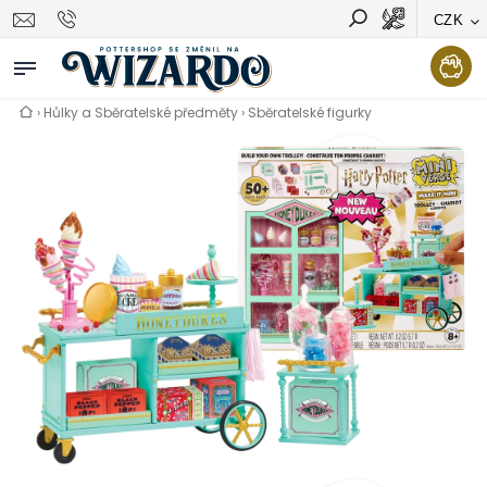
CZK
Vyhledávání
Hledat
›
Hůlky a Sběratelské předměty
›
Sběratelské figurky