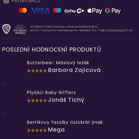
PotterfanCZ
WIZARDING WORLD characters, names and related indicia
are © & ™ Warner Bros. Entertainment Inc. WB SHIELD: © & ™ WBEI. Publishing Rights © JKR.
POSLEDNÍ HODNOCENÍ PRODUKTŮ
Butterbeer: Máslový ležák
Barbora Zajícová
...
Plyšáci Baby Nifflers
Jonáš Tichý
...
Bertíkovy fazolky tisíckrát jinak
Mega