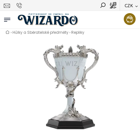
CZK
Vyhledávání
Hledat
›
Hůlky a Sběratelské předměty
›
Repliky