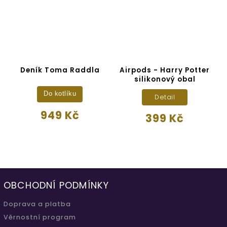
s
Deník Toma Raddla
Airpods - Harry Potter
silikonový obal
Do kotlíku
Detail
949 Kč
399 Kč
OBCHODNÍ PODMÍNKY
Doprava a platba
Věrnostní program