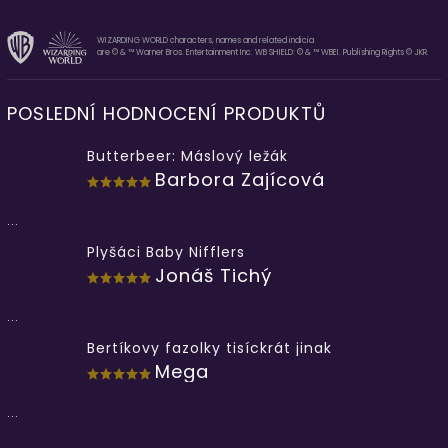
WIZARDING WORLD characters, names and related indicia
are © & ™ Warner Bros. Entertainment Inc. WB SHIELD: © & ™ WBEI. Publishing Rights © JKR.
POSLEDNÍ HODNOCENÍ PRODUKTŮ
Butterbeer: Máslový ležák
Barbora Zajícová
...
Plyšáci Baby Nifflers
Jonáš Tichý
...
Bertíkovy fazolky tisíckrát jinak
Mega
...