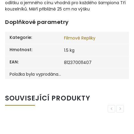
odlitku a jemného cínu vhodná pro každého šampiona Tří
kouzelníků. Měří přibližně 25 cm na výšku
Doplňkové parametry
Kategorie
:
Filmové Repliky
Hmotnost
:
1.5 kg
EAN
:
812370011407
Položka byla vyprodána…
SOUVISEJÍCÍ PRODUKTY
Previous
Next