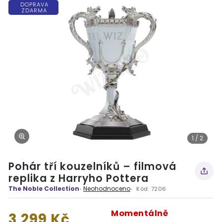
DOPRAVA
ZDARMA
1 / 2
Pohár tří kouzelníků – filmová
replika z Harryho Pottera
The Noble Collection
Neohodnoceno
Kód:
7206
Momentálně
3 299 Kč