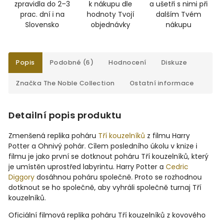
zpravidla do 2–3
k nákupu dle
a ušetři s nimi při
prac. dní i na
hodnoty Tvojí
dalším Tvém
Slovensko
objednávky
nákupu
Popis
Podobné (6)
Hodnocení
Diskuze
Značka
The Noble Collection
Ostatní informace
Detailní popis produktu
Zmenšená replika poháru
Tří kouzelníků
z filmu Harry
Potter a Ohnivý pohár. Cílem posledního úkolu v knize i
filmu je jako první se dotknout poháru Tří kouzelníků, který
je umístěn uprostřed labyrintu. Harry Potter a
Cedric
Diggory
dosáhnou poháru společně. Proto se rozhodnou
dotknout se ho společně, aby vyhráli společně turnaj Tří
kouzelníků.
Oficiální filmová replika poháru Tří kouzelníků z kovového