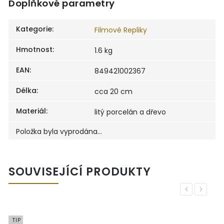
Doplňkové parametry
Kategorie
:
Filmové Repliky
Hmotnost
:
1.6 kg
EAN
:
849421002367
Délka
:
cca 20 cm
Materiál
:
litý porcelán a dřevo
Položka byla vyprodána…
SOUVISEJÍCÍ PRODUKTY
Previous
Next
TIP