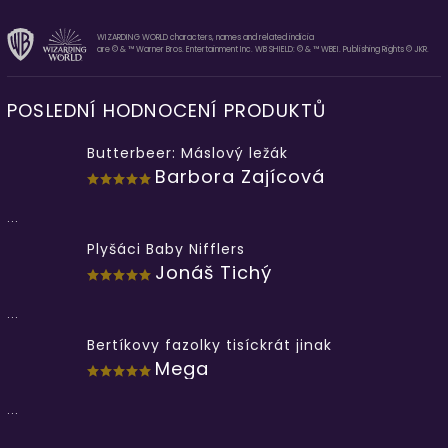
WIZARDING WORLD characters, names and related indicia
are © & ™ Warner Bros. Entertainment Inc. WB SHIELD: © & ™ WBEI. Publishing Rights © JKR.
POSLEDNÍ HODNOCENÍ PRODUKTŮ
Butterbeer: Máslový ležák
Barbora Zajícová
...
Plyšáci Baby Nifflers
Jonáš Tichý
...
Bertíkovy fazolky tisíckrát jinak
Mega
...