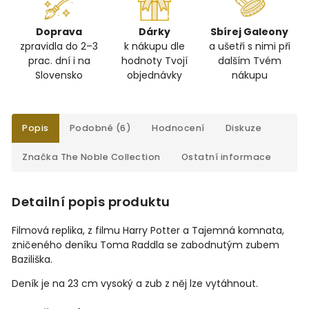
Doprava
Dárky
Sbírej Galeony
zpravidla do 2–3
k nákupu dle
a ušetři s nimi při
prac. dní i na
hodnoty Tvojí
dalším Tvém
Slovensko
objednávky
nákupu
Popis
Podobné (6)
Hodnocení
Diskuze
Značka
The Noble Collection
Ostatní informace
Detailní popis produktu
Filmová replika, z filmu Harry Potter a Tajemná komnata,
zničeného deníku Toma Raddla se zabodnutým zubem
Baziliška.
Deník je na 23 cm vysoký a zub z něj lze vytáhnout.