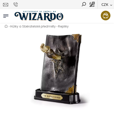
CZK
Vyhledávání
Hledat
›
Hůlky a Sběratelské předměty
›
Repliky