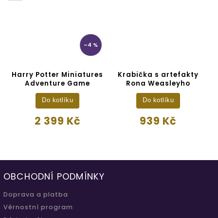
–4 %
Harry Potter Miniatures
Krabička s artefakty
Adventure Game
Rona Weasleyho
Do kotlíku
Do kotlíku
2 399 Kč
939 Kč
OBCHODNÍ PODMÍNKY
Doprava a platba
Věrnostní program