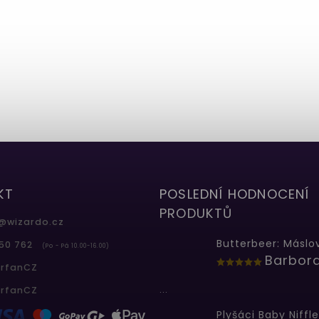
KT
POSLEDNÍ HODNOCENÍ
PRODUKTŮ
@
wizardo.cz
50 762
(Po - Pá 10.00-16.00)
erfanCZ
...
erfanCZ
Plyšáci Baby Niffle