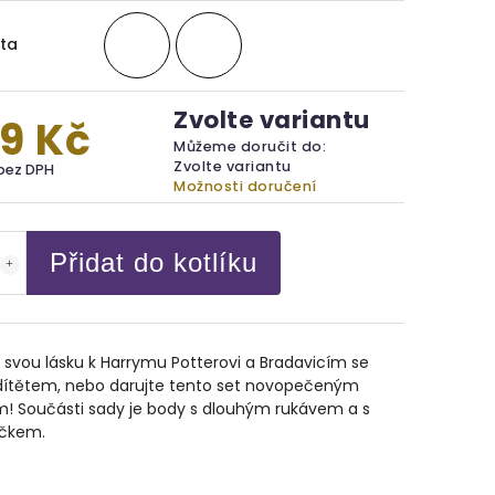
ta
Zvolte variantu
9 Kč
Můžeme doručit do:
Zvolte variantu
bez DPH
Možnosti doručení
Přidat do kotlíku
e svou lásku k Harrymu Potterovi a Bradavicím se
dítětem, nebo darujte tento set novopečeným
m! Součásti sady je body s dlouhým rukávem a s
čkem.