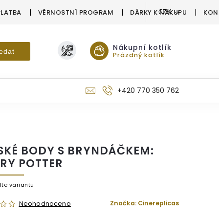
PLATBA
VĚRNOSTNÍ PROGRAM
DÁRKY K NÁKUPU
KON
CZK
Nákupní kotlík
edat
Prázdný kotlík
+420 770 350 762
SKÉ BODY S BRYNDÁČKEM:
RY POTTER
lte variantu
Značka:
Cinereplicas
Neohodnoceno