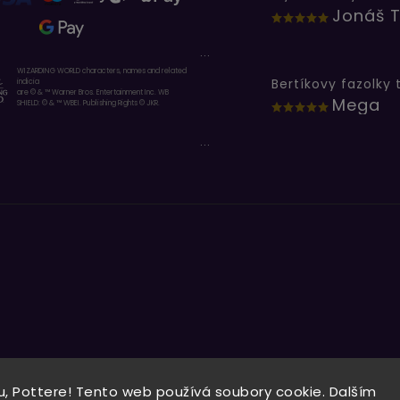
Jonáš T
...
WIZARDING WORLD characters, names and related
indicia
are © & ™ Warner Bros. Entertainment Inc. WB
Mega
SHIELD: © & ™ WBEI. Publishing Rights © JKR.
...
, Pottere! Tento web používá soubory cookie. Dalším