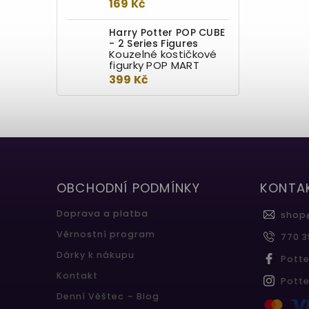
169 Kč
Harry Potter POP CUBE
- 2 Series Figures
Kouzelné kostičkové
figurky POP MART
399 Kč
OBCHODNÍ PODMÍNKY
KONTA
Doprava a platba
shop
Věrnostní program
770 3
Dárky k nákupu
Pott
Kontakt
Pott
Denní Věštec – Blog