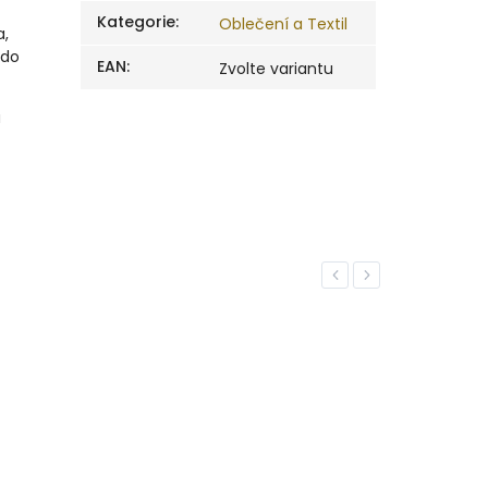
Kategorie
:
Oblečení a Textil
a,
 do
EAN
:
Zvolte variantu
u
Previous
Next