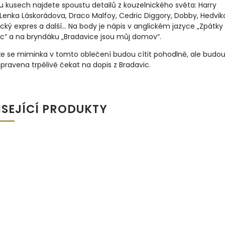
 kusech najdete spoustu detailů z kouzelnického světa: Harry
 Lenka Láskorádova, Draco Malfoy, Cedric Diggory, Dobby, Hedvik
cký expres a další... Na body je nápis v anglickém jazyce
„Zpátky
ic“ a na bryndáku „Bradavice jsou můj domov“.
že se miminka v tomto oblečení budou cítit pohodlně, ale budo
ipravena trpělivě čekat na dopis z Bradavic.
ISEJÍCÍ PRODUKTY