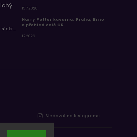
ichý
15.7.2026
Harry Potter kavárna: Praha, Brno
a přehled celé ČR
Bertíkovy fazolky tisíckrát jinak
1.7.2026
Sledovat na Instagramu