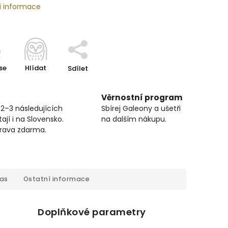
í informace
se
Hlídat
Sdílet
Věrnostní program
 2–3 následujících
Sbírej Galeony a ušetři
ají i na Slovensko.
na dalším nákupu.
prava zdarma.
cas
Ostatní informace
Doplňkové parametry