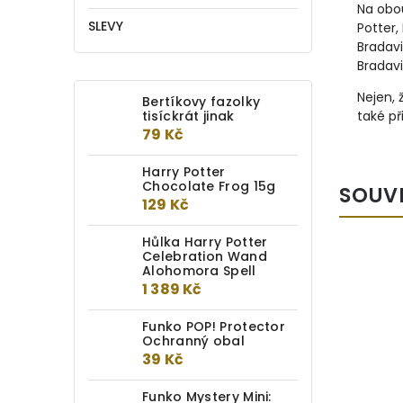
Na obou
SLEVY
Potter,
Bradavi
Bradav
Nejen, 
Bertíkovy fazolky
tisíckrát jinak
také př
79 Kč
Harry Potter
Chocolate Frog 15g
SOUV
129 Kč
Hůlka Harry Potter
Celebration Wand
Alohomora Spell
1 389 Kč
Funko POP! Protector
Ochranný obal
39 Kč
Funko Mystery Mini: