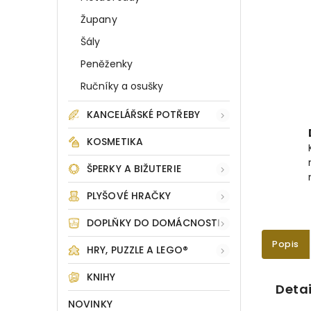
Župany
Šály
Peněženky
Ručníky a osušky
KANCELÁŘSKÉ POTŘEBY
KOSMETIKA
ŠPERKY A BIŽUTERIE
PLYŠOVÉ HRAČKY
DOPLŇKY DO DOMÁCNOSTI
Popis
HRY, PUZZLE A LEGO®
KNIHY
Detai
NOVINKY