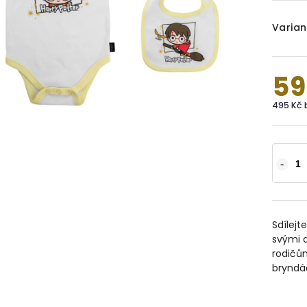
Varian
59
495 Kč 
Sdílejt
svými 
rodičů
bryndá