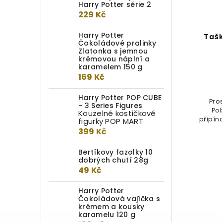
Harry Potter série 2
229 Kč
Harry Potter
Harry Potter Batoh Lenka
Taš
Čokoládové pralinky
Láskorádová
Zlatonka s jemnou
krémovou náplní a
karamelem 150 g
Do kotlíku
169 Kč
899 Kč
Harry Potter POP CUBE
Pro
- 3 Series Figures
Jednoprostorový růžový batoh,
Po
Kouzelné kostičkové
inspirovaný Lenkou Láskorádovou
připín
figurky POP MART
s motivem strašibrýlí a...
399 Kč
Bertíkovy fazolky 10
dobrých chutí 28g
49 Kč
Harry Potter
Čokoládová vajíčka s
krémem a kousky
karamelu 120 g