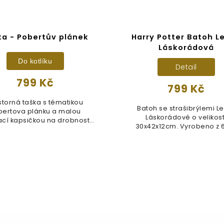
ka - Pobertův plánek
Harry Potter Batoh L
Láskorádová
Do kotlíku
Detail
799 Kč
799 Kč
storná taška s tématikou
Batoh se strašibrýlemi L
bertova plánku a malou
Láskorádové o velikost
ací kapsičkou na drobnosti,
30x42x12cm. Vyrobeno z 
jakou jsou...
polyesteru a 40...