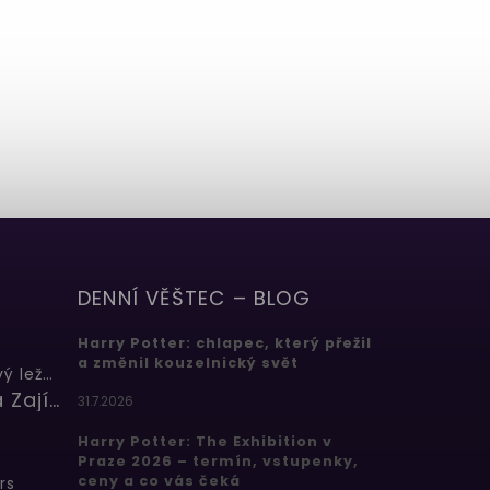
DENNÍ VĚŠTEC – BLOG
Harry Potter: chlapec, který přežil
a změnil kouzelnický svět
Butterbeer: Máslový ležák
Barbora Zajícová
31.7.2026
Harry Potter: The Exhibition v
Praze 2026 – termín, vstupenky,
ceny a co vás čeká
rs