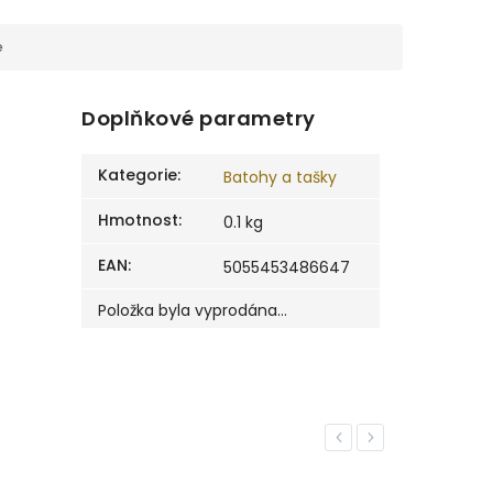
e
Doplňkové parametry
Kategorie
:
Batohy a tašky
Hmotnost
:
0.1 kg
EAN
:
5055453486647
Položka byla vyprodána…
Previous
Next