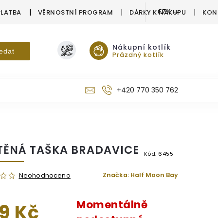
PLATBA
VĚRNOSTNÍ PROGRAM
DÁRKY K NÁKUPU
KON
CZK
Nákupní kotlík
edat
Prázdný kotlík
+420 770 350 762
TĚNÁ TAŠKA BRADAVICE
Kód:
6455
Značka:
Half Moon Bay
Neohodnoceno
Momentálně
9 Kč