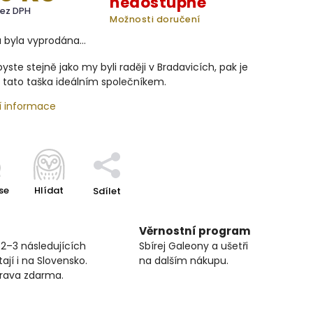
nedostupné
bez DPH
Možnosti doručení
a byla vyprodána…
yste stejně jako my byli raději v Bradavicích, pak je
 tato taška ideálním společníkem.
í informace
se
Hlídat
Sdílet
Věrnostní program
 2–3 následujících
Sbírej Galeony a ušetři
ají i na Slovensko.
na dalším nákupu.
prava zdarma.