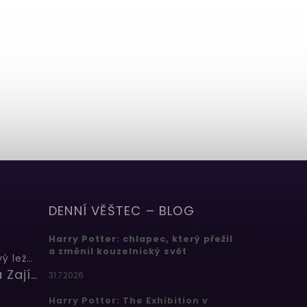
DENNÍ VĚŠTEC – BLOG
Harry Potter: chlapec, který přežil
a změnil kouzelnický svět
Butterbeer: Máslový ležák
Barbora Zajícová
31.7.2026
Harry Potter: The Exhibition v