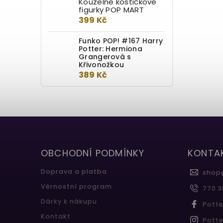
Kouzelné kostičkové
figurky POP MART
399 Kč
Funko POP! #167 Harry
Potter: Hermiona
Grangerová s
Křivonožkou
389 Kč
OBCHODNÍ PODMÍNKY
KONTA
Doprava a platba
shop
Věrnostní program
770 3
Dárky k nákupu
Pott
Kontakt
Pott