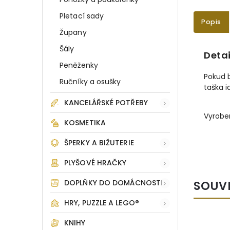
Pletací sady
Popis
Župany
Šály
Detai
Peněženky
Pokud b
Ručníky a osušky
taška 
KANCELÁŘSKÉ POTŘEBY
Vyrobe
KOSMETIKA
ŠPERKY A BIŽUTERIE
PLYŠOVÉ HRAČKY
DOPLŇKY DO DOMÁCNOSTI
SOUV
HRY, PUZZLE A LEGO®
KNIHY