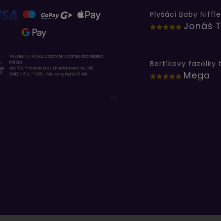
Plyšáci Baby Niffle
Jonáš T
...
WIZARDING WORLD characters, names and related
indicia
are © & ™ Warner Bros. Entertainment Inc. WB
Mega
SHIELD: © & ™ WBEI. Publishing Rights © JKR.
...