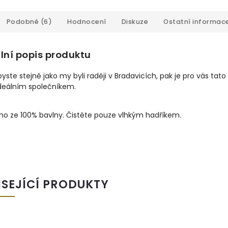
Podobné (6)
Hodnocení
Diskuze
Ostatní informac
lní popis produktu
yste stejně jako my byli raději v Bradavicích, pak je pro vás tato
ideálním společníkem.
no ze 100% bavlny. Čistěte pouze vlhkým hadříkem.
ISEJÍCÍ PRODUKTY