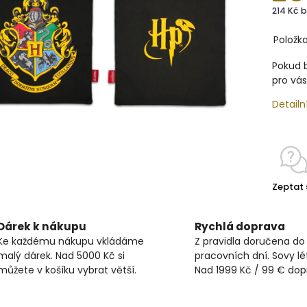
214 Kč 
Položk
Pokud b
pro vás
Detailn
Zeptat 
Dárek k nákupu
Rychlá doprava
Ke každému nákupu vkládáme
Z pravidla doručena do
malý dárek. Nad 5000 Kč si
pracovních dní. Sovy lét
můžete v košíku vybrat větší.
Nad 1999 Kč / 99 € do