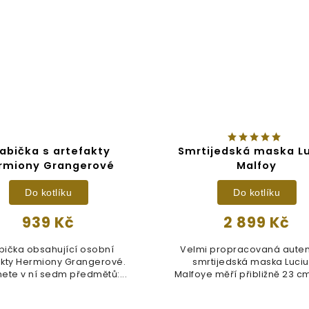
abička s artefakty
Smrtijedská maska L
rmiony Grangerové
Malfoy
Do kotlíku
Do kotlíku
939 Kč
2 899 Kč
bička obsahující osobní
Velmi propracovaná auten
akty Hermiony Grangerové.
smrtijedská maska Luci
ete v ní sedm předmětů:...
Malfoye měří přibližně 23 cm 