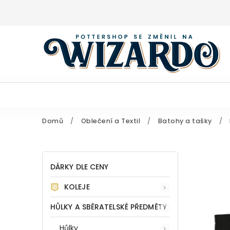
Domů
/
Oblečení a Textil
/
Batohy a tašky
/
DÁRKY DLE CENY
KOLEJE
HŮLKY A SBĚRATELSKÉ PŘEDMĚTY
Hůlky