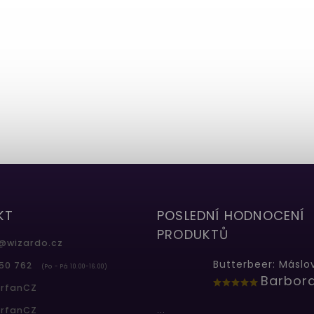
KT
POSLEDNÍ HODNOCENÍ
PRODUKTŮ
@
wizardo.cz
50 762
(Po - Pá 10.00-16.00)
erfanCZ
...
erfanCZ