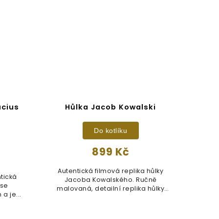
ucius
Hůlka Jacob Kowalski
T
Do kotlíku
899 Kč
Autentická filmová replika hůlky
tická
Sb
Jacoba Kowalského. Ručně
use
motiv
malovaná, detailní replika hůlky
a je...
„N
měří...