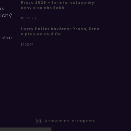
Praze 2026 – termín, vstupenky,
ceny a co vás čeká
rs
ichý
15.7.2026
Harry Potter kavárna: Praha, Brno
a přehled celé ČR
Bertíkovy fazolky tisíckrát jinak
1.7.2026
Sledovat na Instagramu