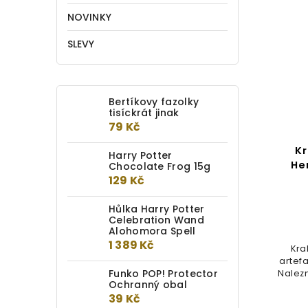
NOVINKY
SLEVY
Bertíkovy fazolky
tisíckrát jinak
79 Kč
Hůlka Gregorovič
Kr
Harry Potter
He
Chocolate Frog 15g
129 Kč
Do kotlíku
Hůlka Harry Potter
849 Kč
Celebration Wand
Alohomora Spell
Oficiální replika hůlky Gregoroviče
1 389 Kč
Kra
(Gregorovitch), výrobce
artef
kouzelnických hůlek. Součástí
Funko POP! Protector
Nalezn
hůlky...
Ochranný obal
39 Kč