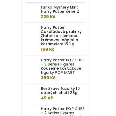
Funko Mystery Mini:
Harry Potter série 2
229 Kč
Harry Potter
Čokoládové pralinky
Zlatonka s jemnou
krémovou náplní a
karamelem 150 g
169 Kč
Harry Potter POP CUBE
- 3 Series Figures
Kouzelné kostičkové
figurky POP MART
399 Kč
Bertíkovy fazolky 10
dobrých chutí 28g
49 Kč
Harry Potter POP CUBE
- 2 Series Figures