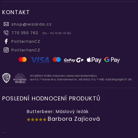
KONTAKT
shop
@
wizardo.cz
770 350 762
(Po - Pá 10.00-16.00)
PotterfanCZ
PotterfanCZ
WIZARDING WORLD characters, names and related indicia
are © & ™ Warner Bros. Entertainment Inc. WB SHIELD: © & ™ WBEI. Publishing Rights © JKR.
POSLEDNÍ HODNOCENÍ PRODUKTŮ
Butterbeer: Máslový ležák
Barbora Zajícová
...