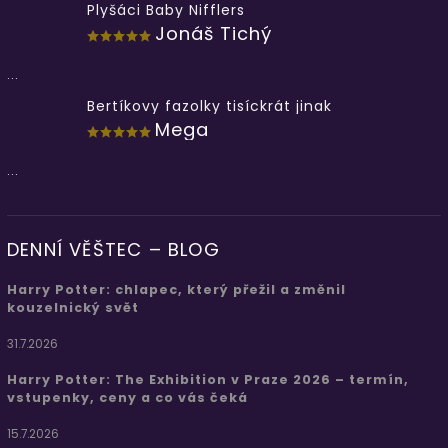
Plyšáci Baby Nifflers
Jonáš Tichý
...
Bertíkovy fazolky tisíckrát jinak
Mega
...
DENNÍ VĚŠTEC – BLOG
Harry Potter: chlapec, který přežil a změnil
kouzelnický svět
31.7.2026
Harry Potter: The Exhibition v Praze 2026 – termín,
vstupenky, ceny a co vás čeká
15.7.2026