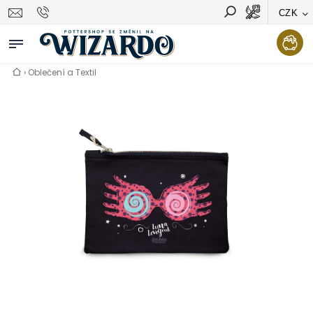
CZK
Vyhledávání
Hledat
›
Oblečení a Textil