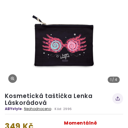
1 / 4
Kosmetická taštička Lenka
Láskorádová
ABYstyle
Neohodnoceno
Kód:
2996
Momentálně
349 Kč