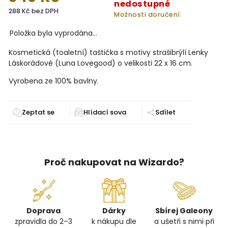
nedostupné
288 Kč bez DPH
Možnosti doručení
Položka byla vyprodána…
Kosmetická (toaletní) taštička s motivy strašibrýlí Lenky
Láskorádové (Luna Lovegood) o velikosti 22 x 16 cm.
Vyrobena ze 100% bavlny.
Zeptat se
Sdílet
Proč nakupovat na Wizardo?
Doprava
Dárky
Sbírej Galeony
zpravidla do 2–3
k nákupu dle
a ušetři s nimi při