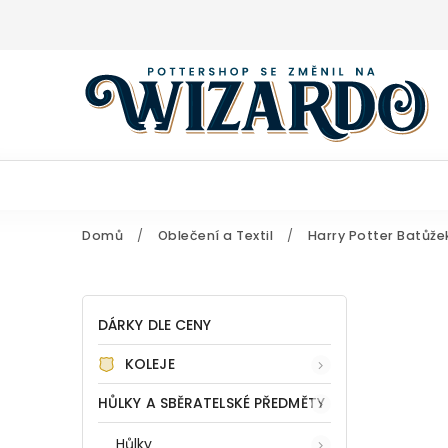
Domů
/
Oblečení a Textil
/
Harry Potter Batůže
DÁRKY DLE CENY
KOLEJE
HŮLKY A SBĚRATELSKÉ PŘEDMĚTY
Hůlky