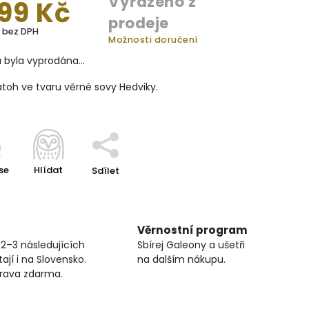
Vyřazeno z
299 Kč
prodeje
č bez DPH
Možnosti doručení
a byla vyprodána…
toh ve tvaru věrné sovy Hedviky.
se
Hlídat
Sdílet
Věrnostní program
 2–3 následujících
Sbírej Galeony a ušetři
ají i na Slovensko.
na dalším nákupu.
prava zdarma.