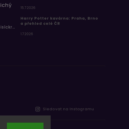
ichý
15.7.2026
Harry Potter kavárna: Praha, Brno
a přehled celé ČR
Bertíkovy fazolky tisíckrát jinak
1.7.2026
Sledovat na Instagramu