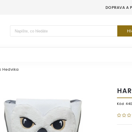
DOPRAVA A 
Vyhledávání
Hl
k Hedvika
HAR
Kód:
44