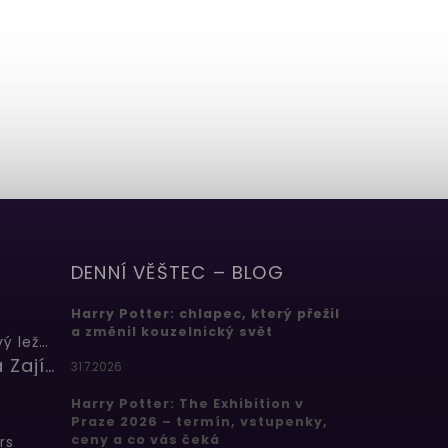
DENNÍ VĚŠTEC – BLOG
Harry Potter: chlapec, který přežil
a změnil kouzelnický svět
Butterbeer: Máslový ležák
Barbora Zajícová
31.7.2026
Harry Potter: The Exhibition v
Praze 2026 – termín, vstupenky,
ceny a co vás čeká
rs