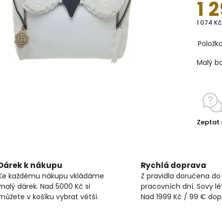
1 
1 074 K
Položk
Malý ba
Zeptat 
Dárek k nákupu
Rychlá doprava
Ke každému nákupu vkládáme
Z pravidla doručena do
malý dárek. Nad 5000 Kč si
pracovních dní. Sovy lét
můžete v košíku vybrat větší.
Nad 1999 Kč / 99 € do