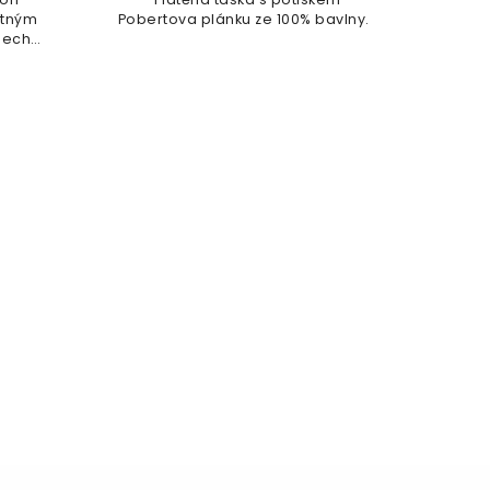
nebel
ytným
Pobertova plánku ze 100% bavlny.
šech