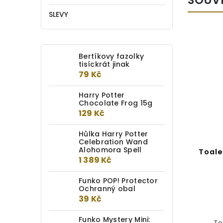
SLEVY
Bertíkovy fazolky
tisíckrát jinak
79 Kč
Harry Potter
Chocolate Frog 15g
129 Kč
Hůlka Harry Potter
Celebration Wand
Alohomora Spell
Toaletní taška Harry Potter
Toale
1 389 Kč
– Hedvika
Funko POP! Protector
Detail
Ochranný obal
39 Kč
294 Kč
Funko Mystery Mini:
Toaletní taštička ideální na cesty z
To