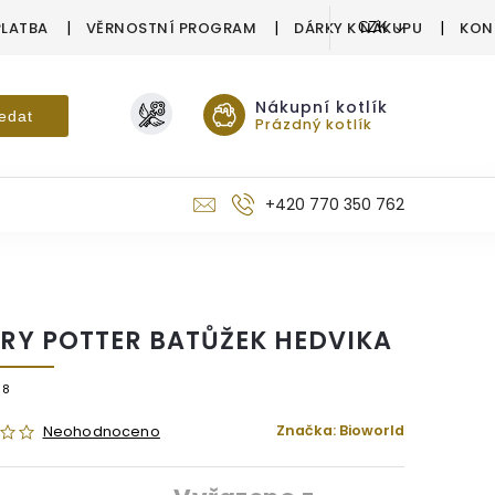
PLATBA
VĚRNOSTNÍ PROGRAM
DÁRKY K NÁKUPU
KON
CZK
Nákupní kotlík
edat
Prázdný kotlík
+420 770 350 762
RY POTTER BATŮŽEK HEDVIKA
08
Značka:
Bioworld
Neohodnoceno