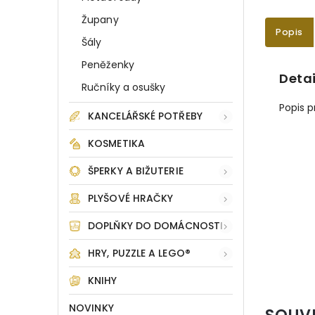
Župany
Popis
Šály
Peněženky
Detai
Ručníky a osušky
Popis 
KANCELÁŘSKÉ POTŘEBY
KOSMETIKA
ŠPERKY A BIŽUTERIE
PLYŠOVÉ HRAČKY
DOPLŇKY DO DOMÁCNOSTI
HRY, PUZZLE A LEGO®
KNIHY
NOVINKY
SOUV