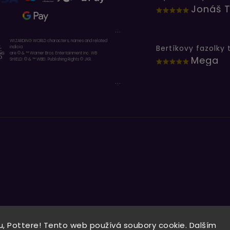
Jonáš T
...
WIZARDING WORLD characters, names and related
indicia
are © & ™ Warner Bros. Entertainment Inc. WB
Mega
SHIELD: © & ™ WBEI. Publishing Rights © JKR.
...
, Pottere! Tento web používá soubory cookie. Dalším