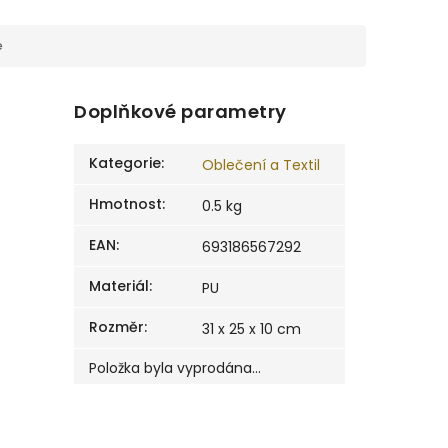
e
Doplňkové parametry
Kategorie
:
Oblečení a Textil
Hmotnost
:
0.5 kg
EAN
:
693186567292
Materiál
:
PU
Rozměr
:
31 x 25 x 10 cm
Položka byla vyprodána…