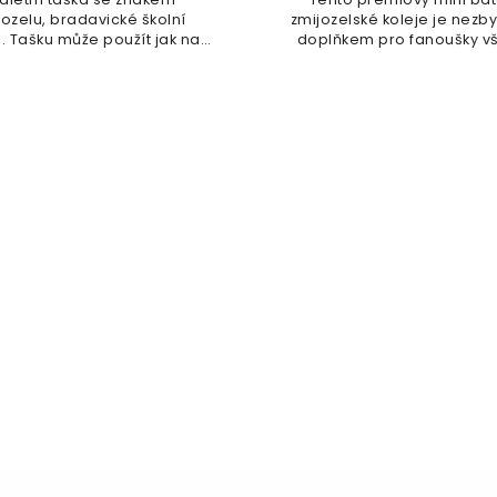
jozelu, bradavické školní
zmijozelské koleje je nezb
e. Tašku může použít jak na
doplňkem pro fanoušky v
kosmetiku,...
věkových...