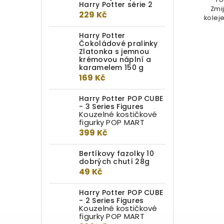
Harry Potter série 2
omyvatelného materiálu s
Zmi
229 Kč
Hedvikou - věrným přítelem
kolej
Harryho...
Harry Potter
Čokoládové pralinky
Zlatonka s jemnou
krémovou náplní a
karamelem 150 g
169 Kč
Harry Potter POP CUBE
- 3 Series Figures
Kouzelné kostičkové
figurky POP MART
399 Kč
Bertíkovy fazolky 10
dobrých chutí 28g
49 Kč
Harry Potter POP CUBE
- 2 Series Figures
Kouzelné kostičkové
figurky POP MART