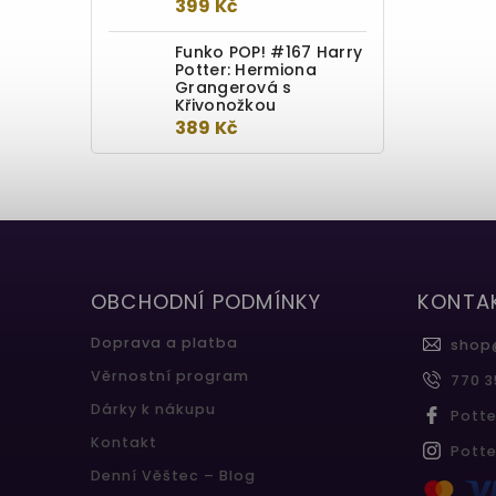
399 Kč
Funko POP! #167 Harry
Potter: Hermiona
Grangerová s
Křivonožkou
389 Kč
OBCHODNÍ PODMÍNKY
KONTA
Doprava a platba
shop
Věrnostní program
770 3
Dárky k nákupu
Pott
Kontakt
Pott
Denní Věštec – Blog