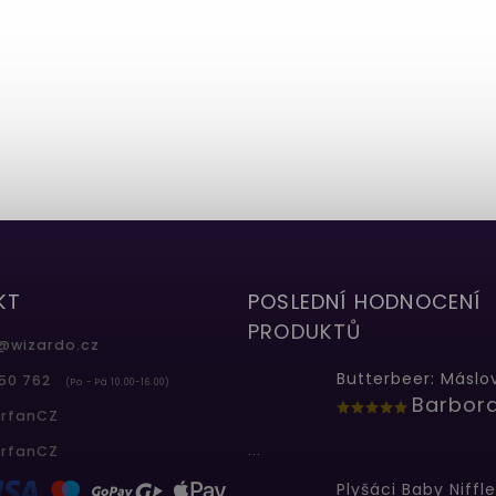
KT
POSLEDNÍ HODNOCENÍ
PRODUKTŮ
@
wizardo.cz
50 762
(Po - Pá 10.00-16.00)
erfanCZ
...
erfanCZ
Plyšáci Baby Niffle