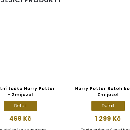
tní taška Harry Potter
Harry Potter Batoh ko
- Zmijozel
Zmijozel
Detail
Detail
469 Kč
1 299 Kč
aletní taška se znakem
Tento prémiový mini ba