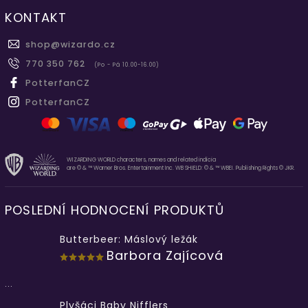
KONTAKT
shop
@
wizardo.cz
770 350 762
(Po - Pá 10.00-16.00)
PotterfanCZ
PotterfanCZ
WIZARDING WORLD characters, names and related indicia
are © & ™ Warner Bros. Entertainment Inc. WB SHIELD: © & ™ WBEI. Publishing Rights © JKR.
POSLEDNÍ HODNOCENÍ PRODUKTŮ
Butterbeer: Máslový ležák
Barbora Zajícová
...
Plyšáci Baby Nifflers