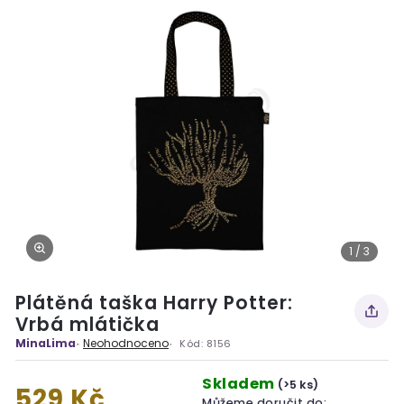
1 / 3
Plátěná taška Harry Potter:
Vrbá mlátička
MinaLima
Neohodnoceno
Kód:
8156
Skladem
(>5 ks)
529 Kč
Můžeme doručit do: