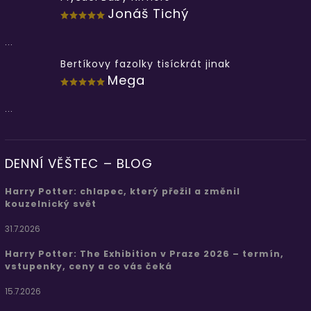
Jonáš Tichý
...
Bertíkovy fazolky tisíckrát jinak
Mega
...
DENNÍ VĚŠTEC – BLOG
Harry Potter: chlapec, který přežil a změnil
kouzelnický svět
31.7.2026
Harry Potter: The Exhibition v Praze 2026 – termín,
vstupenky, ceny a co vás čeká
15.7.2026