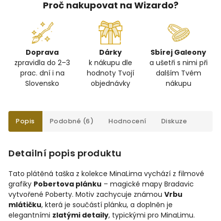
Proč nakupovat na Wizardo?
Doprava
Dárky
Sbírej Galeony
zpravidla do 2–3
k nákupu dle
a ušetři s nimi při
prac. dní i na
hodnoty Tvojí
dalším Tvém
Slovensko
objednávky
nákupu
Popis
Podobné (6)
Hodnocení
Diskuze
Detailní popis produktu
Tato plátěná taška z kolekce MinaLima vychází z filmové
grafiky
Pobertova plánku
– magické mapy Bradavic
vytvořené Poberty. Motiv zachycuje známou
Vrbu
mlátičku
, která je součástí plánku, a doplněn je
elegantními
zlatými detaily
, typickými pro MinaLimu.