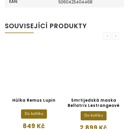
EAN
:
5060425404468
SOUVISEJÍCÍ PRODUKTY
Previous
Next
Hůlka Remus Lupin
Smrtijedská maska
L
Bellatrix Lestrangeové
Do kotlíku
Do kotlíku
849 Kč
2 899 Kč