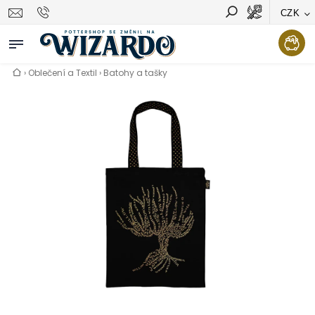
CZK
Vyhledávání
Hledat
›
Oblečení a Textil
›
Batohy a tašky