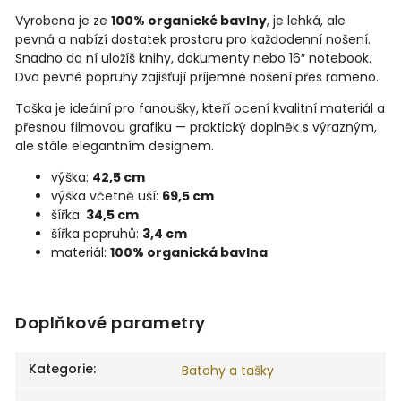
Vyrobena je ze
100% organické bavlny
, je lehká, ale
pevná a nabízí dostatek prostoru pro každodenní nošení.
Snadno do ní uložíš knihy, dokumenty nebo 16″ notebook.
Dva pevné popruhy zajišťují příjemné nošení přes rameno.
Taška je ideální pro fanoušky, kteří ocení kvalitní materiál a
přesnou filmovou grafiku — praktický doplněk s výrazným,
ale stále elegantním designem.
výška:
42,5 cm
výška včetně uší:
69,5 cm
šířka:
34,5 cm
šířka popruhů:
3,4 cm
materiál:
100% organická bavlna
Doplňkové parametry
Kategorie
:
Batohy a tašky