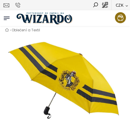
CZK
Vyhledávání
Hledat
›
Oblečení a Textil