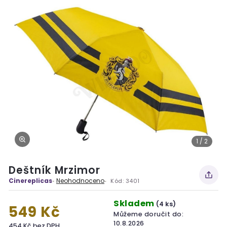
1 / 2
Deštník Mrzimor
Cinereplicas
Neohodnoceno
Kód:
3401
Skladem
(4 ks)
549 Kč
Můžeme doručit do:
10.8.2026
454 Kč bez DPH