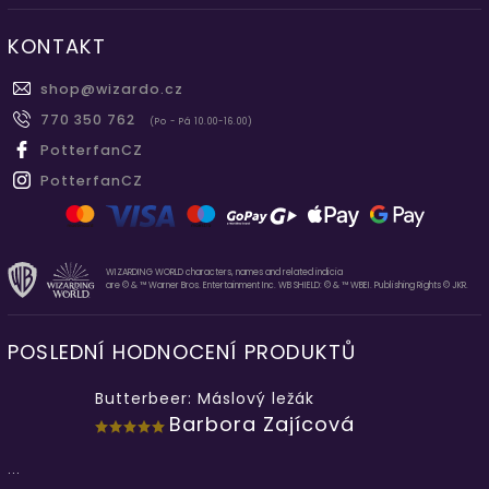
KONTAKT
shop
@
wizardo.cz
770 350 762
(Po - Pá 10.00-16.00)
PotterfanCZ
PotterfanCZ
WIZARDING WORLD characters, names and related indicia
are © & ™ Warner Bros. Entertainment Inc. WB SHIELD: © & ™ WBEI. Publishing Rights © JKR.
POSLEDNÍ HODNOCENÍ PRODUKTŮ
Butterbeer: Máslový ležák
Barbora Zajícová
...