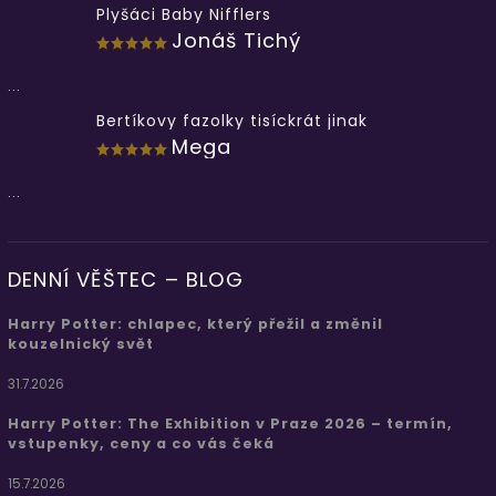
Plyšáci Baby Nifflers
Jonáš Tichý
...
Bertíkovy fazolky tisíckrát jinak
Mega
...
DENNÍ VĚŠTEC – BLOG
Harry Potter: chlapec, který přežil a změnil
kouzelnický svět
31.7.2026
Harry Potter: The Exhibition v Praze 2026 – termín,
vstupenky, ceny a co vás čeká
15.7.2026