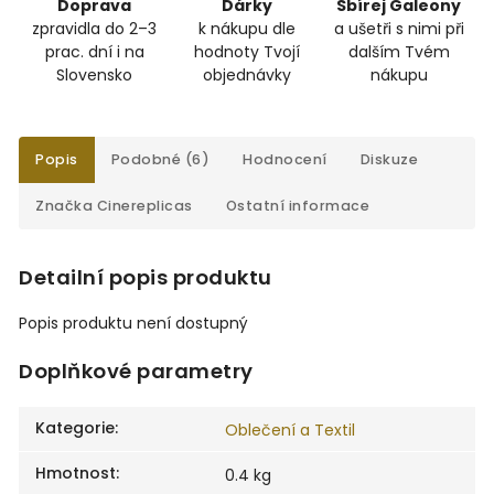
Doprava
Dárky
Sbírej Galeony
zpravidla do 2–3
k nákupu dle
a ušetři s nimi při
prac. dní i na
hodnoty Tvojí
dalším Tvém
Slovensko
objednávky
nákupu
Popis
Podobné (6)
Hodnocení
Diskuze
Značka
Cinereplicas
Ostatní informace
Detailní popis produktu
Popis produktu není dostupný
Doplňkové parametry
Kategorie
:
Oblečení a Textil
Hmotnost
:
0.4 kg