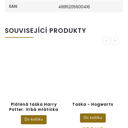
EAN
:
4895205600416
SOUVISEJÍCÍ PRODUKTY
Previous
Next
E
Plátěná taška Harry
Taška - Hogwarts
Potter: Vrbá mlátička
Do kotlíku
Do kotlíku