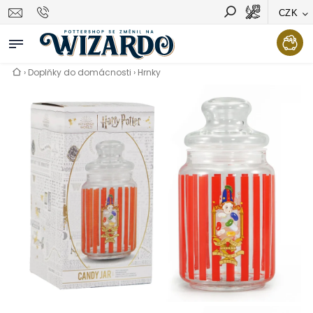
CZK
Vyhledávání
Hledat
›
Doplňky do domácnosti
›
Hrnky