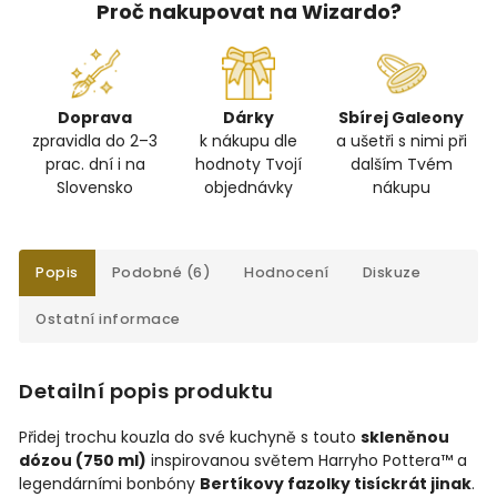
Proč nakupovat na Wizardo?
Doprava
Dárky
Sbírej Galeony
zpravidla do 2–3
k nákupu dle
a ušetři s nimi při
prac. dní i na
hodnoty Tvojí
dalším Tvém
Slovensko
objednávky
nákupu
Popis
Podobné (6)
Hodnocení
Diskuze
Ostatní informace
Detailní popis produktu
Přidej trochu kouzla do své kuchyně s touto
skleněnou
dózou (750 ml)
inspirovanou světem Harryho Pottera™ a
legendárními bonbóny
Bertíkovy fazolky tisíckrát jinak
.