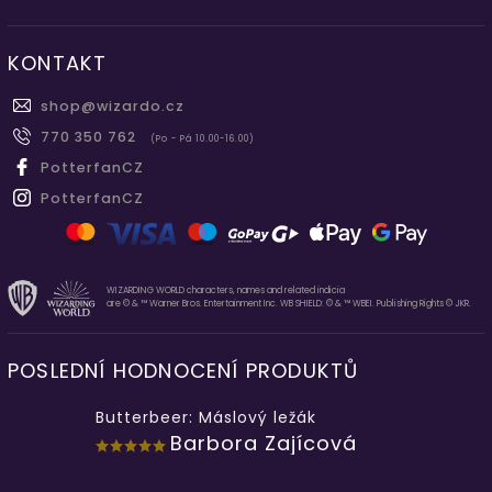
KONTAKT
shop
@
wizardo.cz
770 350 762
(Po - Pá 10.00-16.00)
PotterfanCZ
PotterfanCZ
WIZARDING WORLD characters, names and related indicia
are © & ™ Warner Bros. Entertainment Inc. WB SHIELD: © & ™ WBEI. Publishing Rights © JKR.
POSLEDNÍ HODNOCENÍ PRODUKTŮ
Butterbeer: Máslový ležák
Barbora Zajícová
...