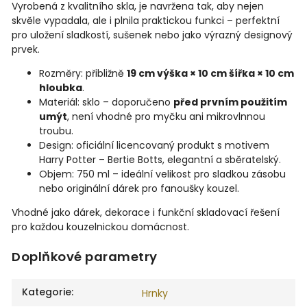
Vyrobená z kvalitního skla, je navržena tak, aby nejen
skvěle vypadala, ale i plnila praktickou funkci – perfektní
pro uložení sladkostí, sušenek nebo jako výrazný designový
prvek.
Rozměry: přibližně
19 cm výška × 10 cm šířka × 10 cm
hloubka
.
Materiál: sklo – doporučeno
před prvním použitím
umýt
, není vhodné pro myčku ani mikrovlnnou
troubu.
Design: oficiální licencovaný produkt s motivem
Harry Potter – Bertie Botts, elegantní a sběratelský.
Objem: 750 ml – ideální velikost pro sladkou zásobu
nebo originální dárek pro fanoušky kouzel.
Vhodné jako dárek, dekorace i funkční skladovací řešení
pro každou kouzelnickou domácnost.
Doplňkové parametry
Kategorie
:
Hrnky