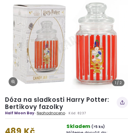
1 / 2
Dóza na sladkosti Harry Potter:
Bertíkovy fazolky
Half Moon Bay
Neohodnoceno
Kód:
8237
Skladem
(>5 ks)
489 Kč
Můžeme doručit do: