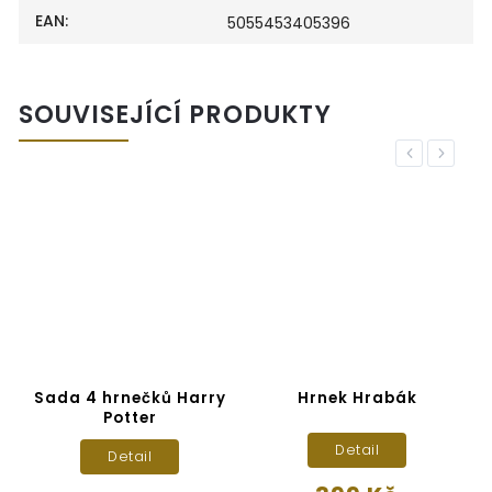
EAN
:
5055453405396
SOUVISEJÍCÍ PRODUKTY
Previous
Next
Sada 4 hrnečků Harry
Hrnek Hrabák
i
Potter
Detail
Detail