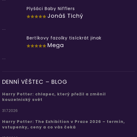
Plyšáci Baby Nifflers
Jonáš Tichý
...
Bertíkovy fazolky tisíckrát jinak
Mega
...
DENNÍ VĚŠTEC – BLOG
Harry Potter: chlapec, který přežil a změnil
kouzelnický svět
31.7.2026
Harry Potter: The Exhibition v Praze 2026 – termín,
vstupenky, ceny a co vás čeká