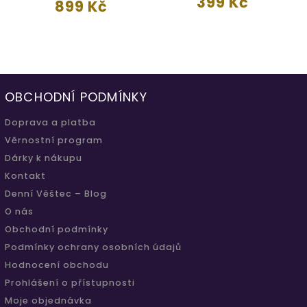
399 Kč
899 Kč
OBCHODNÍ PODMÍNKY
Doprava a platba
Věrnostní program
Dárky k nákupu
Kontakt
Denní Věštec – Blog
O nás
Obchodní podmínky
Podmínky ochrany osobních údajů
Hodnocení obchodu
Prohlášení o přístupnosti
Moje objednávka