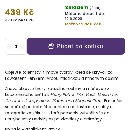
Skladem
(4 ks)
439 Kč
Můžeme doručit do:
12.8.2026
439 Kč bez DPH
Možnosti doručení
Přidat do kotlíku
Objevte tajemství filmové tvorby, která se skrývají za
Fawkesem Fénixem, Vrbou mlátičkou a mnohým dalším.
Znovu objevte tvory, kouzelné rostliny a měňavce z
kouzelnického světa s
Harry Potter: Film Vault: Volume 5:
Creature Companions, Plants, and Shapeshifters
. Fanoušci
se dočkají podrobného pohledu na ilustrace, malby a
fotografie ze zákulisí, které pomohly vytvořit vše od
Harryho sovy Hedviky až po vlkodlaky a animágy.
Kniha je v anglickém jazyce.