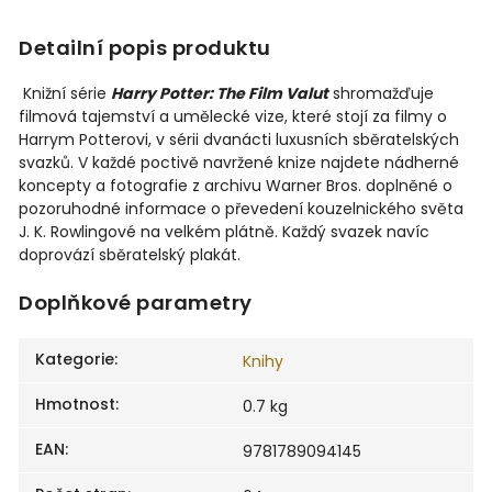
Detailní popis produktu
Knižní série
Harry Potter: The Film Valut
shromažďuje
filmová tajemství a umělecké vize, které stojí za filmy o
Harrym Potterovi, v sérii dvanácti luxusních sběratelských
svazků. V každé poctivě navržené knize najdete nádherné
koncepty a fotografie z archivu Warner Bros. doplněné o
pozoruhodné informace o převedení kouzelnického světa
J. K. Rowlingové na velkém plátně. Každý svazek navíc
doprovází sběratelský plakát.
Doplňkové parametry
Kategorie
:
Knihy
Hmotnost
:
0.7 kg
EAN
:
9781789094145