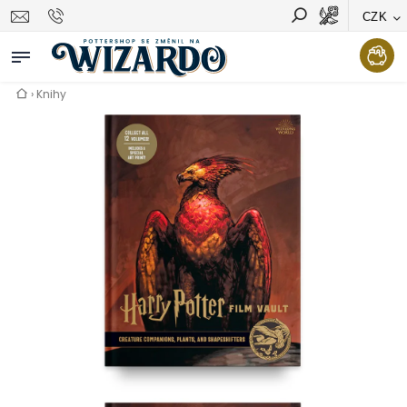
CZK
Vyhledávání
Hledat
›
Knihy