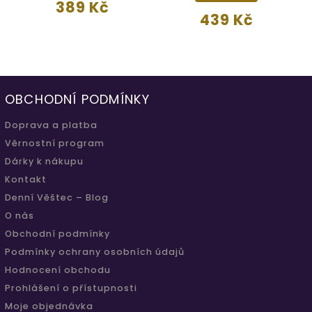
389 Kč
439 Kč
OBCHODNÍ PODMÍNKY
Doprava a platba
Věrnostní program
Dárky k nákupu
Kontakt
Denní Věštec – Blog
O nás
Obchodní podmínky
Podmínky ochrany osobních údajů
Hodnocení obchodu
Prohlášení o přístupnosti
Moje objednávka