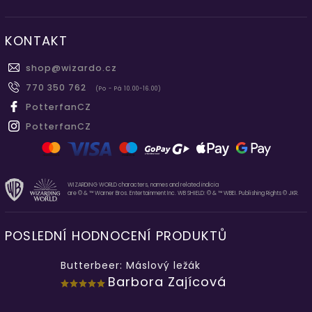
KONTAKT
shop
@
wizardo.cz
770 350 762
(Po - Pá 10.00-16.00)
PotterfanCZ
PotterfanCZ
WIZARDING WORLD characters, names and related indicia
are © & ™ Warner Bros. Entertainment Inc. WB SHIELD: © & ™ WBEI. Publishing Rights © JKR.
POSLEDNÍ HODNOCENÍ PRODUKTŮ
Butterbeer: Máslový ležák
Barbora Zajícová
...