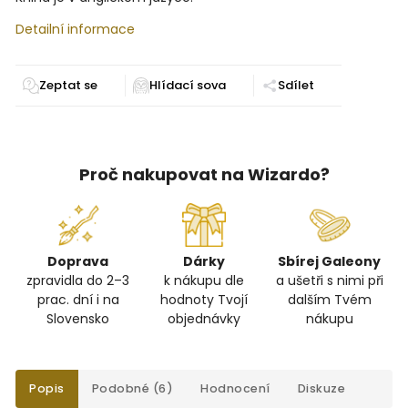
Detailní informace
Zeptat se
Sdílet
Proč nakupovat na Wizardo?
Doprava
Dárky
Sbírej Galeony
zpravidla do 2–3
k nákupu dle
a ušetři s nimi při
prac. dní i na
hodnoty Tvojí
dalším Tvém
Slovensko
objednávky
nákupu
Popis
Podobné (6)
Hodnocení
Diskuze