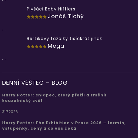
Plyšáci Baby Nifflers
Jonáš Tichý
...
Bertíkovy fazolky tisíckrát jinak
Mega
...
DENNÍ VĚŠTEC – BLOG
Harry Potter: chlapec, který přežil a změnil
kouzelnický svět
31.7.2026
Harry Potter: The Exhibition v Praze 2026 – termín,
vstupenky, ceny a co vás čeká