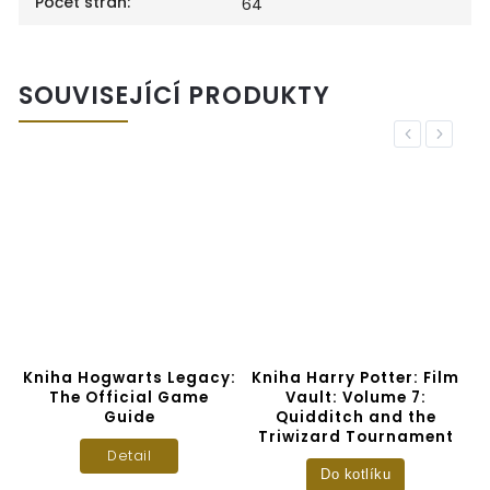
Počet stran
:
64
SOUVISEJÍCÍ PRODUKTY
Previous
Next
e
Kniha Hogwarts Legacy:
Kniha Harry Potter: Film
K
The Official Game
Vault: Volume 7:
Guide
Quidditch and the
Triwizard Tournament
Detail
Do kotlíku