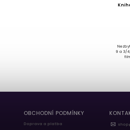
Kniha Harry Potter and the
Knih
Philosopher’s Stone
Detail
899 Kč
Ilustrované vydání prvního dílu
Nezbyt
Harryho Pottera a Kamene
9 a 3/4
mudrců z dílny Mina Lima - tvůrců
fil
replik...
OBCHODNÍ PODMÍNKY
KONTA
Doprava a platba
shop