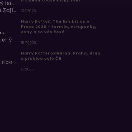
a změnil kouzelnický svět
Butterbeer: Máslový ležák
Barbora Zajícová
31.7.2026
Harry Potter: The Exhibition v
Praze 2026 – termín, vstupenky,
ceny a co vás čeká
rs
ichý
15.7.2026
Harry Potter kavárna: Praha, Brno
a přehled celé ČR
Bertíkovy fazolky tisíckrát jinak
1.7.2026