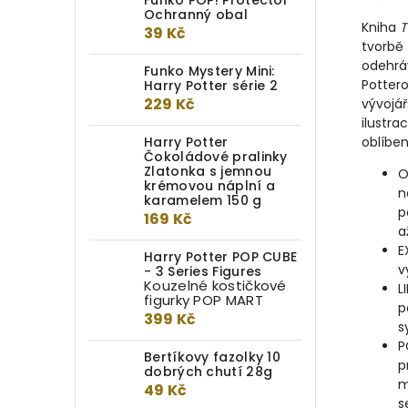
Funko POP! Protector
Ochranný obal
Kniha
T
39 Kč
tvorbě 
odehrá
Funko Mystery Mini:
Pottero
Harry Potter série 2
229 Kč
vývojá
ilustr
Harry Potter
oblíbe
Čokoládové pralinky
Zlatonka s jemnou
O
krémovou náplní a
n
karamelem 150 g
p
169 Kč
a
E
Harry Potter POP CUBE
v
- 3 Series Figures
Kouzelné kostičkové
L
figurky POP MART
p
399 Kč
s
P
Bertíkovy fazolky 10
p
dobrých chutí 28g
m
49 Kč
s