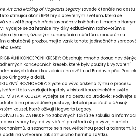
he Art and Making of Hogwarts Legacy
zavede čtenáře na cestu 
této strhující akční RPG hry s otevřeným světem, která se
vá ve světě poprvé představeném v knihách a filmech o Harry
vi. Vydejte se za hranice hry díky exkluzivním rozhovorům s
řským týmem, úžasným koncepčním náčrtům, renderům a
acím a skutečně prozkoumejte vznik tohoto jedinečného zpracov
ného světa.
RIGINÁLNÍ KONCEPČNÍ KRESBY: Obsahuje mnoho dosud neviděný
ádherných koncepčních kreseb, které byly použity k vytvoření
odmanivých lokací kouzelnického světa od Bradavic přes Prasin
ž po Gringotty a další.
XKLUZIVNÍ ROZHOVORY: Slyšte od vývojářského týmu o procesu
ytváření této vzrušující kapitoly v historii kouzelnického světa.
IDÉ, MÍSTA A KOUZLA: Vydejte se na cestu do Bradavic: Podívejte 
odrobně na přesvědčivé postavy, detailní prostředí a úžasný
ystém kouzel, které oživují Hogwarts Legacy.
ODÍVEJTE SE ZA HRU: Plno zábavných faktů ze zákulisí a informací
rocesu tvorby hry, od vytváření prostředí až po vývoj herních
echanismů, a seznamte se s neuvěřitelnou prací a talentem, k
e podílí na vytvoření tak strhujícího herního zážitku.