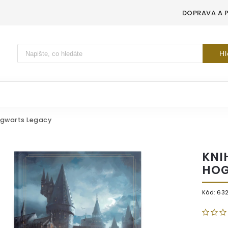
DOPRAVA A 
Vyhledávání
Hl
ogwarts Legacy
KNI
HOG
Kód:
63