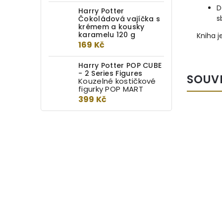
D
Harry Potter
s
Čokoládová vajíčka s
krémem a kousky
karamelu 120 g
Kniha j
169 Kč
Harry Potter POP CUBE
- 2 Series Figures
SOUV
Kouzelné kostičkové
figurky POP MART
399 Kč