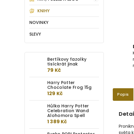
KNIHY
NOVINKY
SLEVY
Bertíkovy fazolky
tisíckrát jinak
79 Kč
Harry Potter
Chocolate Frog 15g
129 Kč
Popis
Hůlka Harry Potter
Celebration Wand
Detai
Alohomora Spell
1 389 Kč
Pronikn
světa k