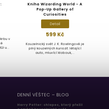
:
Kniha Wizarding World - A
Har
Pop-Up Gallery of
Curiosities
Detail
599 Kč
Prův
krbu v
po
ké
Kouzelnický svět J. K. Rowlingové je
pr
l u...
plný kouzelných kuriozit: létající
auto, mluvící klobouk,...
DENNÍ VĚŠTEC – BLOG
Harry Potter: chlapec, který přežil