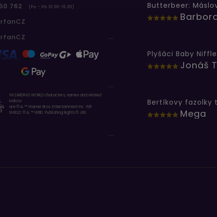
50 762
(Po - Pá 10.00-16.00)
erfanCZ
...
erfanCZ
Plyšáci Baby Niffle
Jonáš T
...
WIZARDING WORLD characters, names and related
indicia
are © & ™ Warner Bros. Entertainment Inc. WB
Mega
SHIELD: © & ™ WBEI. Publishing Rights © JKR.
...