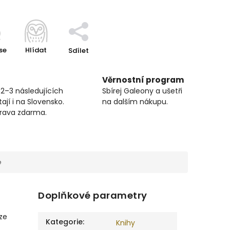
se
Hlídat
Sdílet
Věrnostní program
 2–3 následujících
Sbírej Galeony a ušetři
ají i na Slovensko.
na dalším nákupu.
prava zdarma.
e
Doplňkové parametry
 ze
Kategorie
:
Knihy