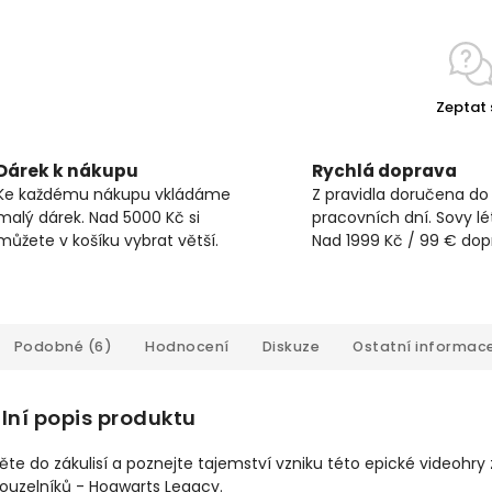
Zeptat 
Dárek k nákupu
Rychlá doprava
Ke každému nákupu vkládáme
Z pravidla doručena do
malý dárek. Nad 5000 Kč si
pracovních dní. Sovy lét
můžete v košíku vybrat větší.
Nad 1999 Kč / 99 € do
Podobné (6)
Hodnocení
Diskuze
Ostatní informac
lní popis produktu
ěte do zákulisí a poznejte tajemství vzniku této epické videohry
ouzelníků - Hogwarts Legacy.