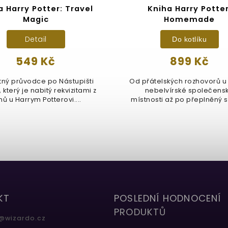
a Harry Potter: Travel
Kniha Harry Potter
Magic
Homemade
Detail
Do kotlíku
549 Kč
899 Kč
ný průvodce po Nástupišti
Od přátelských rozhovorů u 
, který je nabitý rekvizitami z
nebelvírské společens
mů u Harrym Potterovi....
místnosti až po přeplněný stů
KT
POSLEDNÍ HODNOCENÍ
PRODUKTŮ
@
wizardo.cz