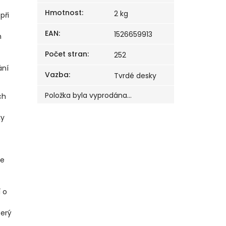
Hmotnost
:
2 kg
při
EAN
:
1526659913
m
Počet stran
:
252
ání
Vazba
:
Tvrdé desky
Položka byla vyprodána…
ch
ky
se
 o
terý