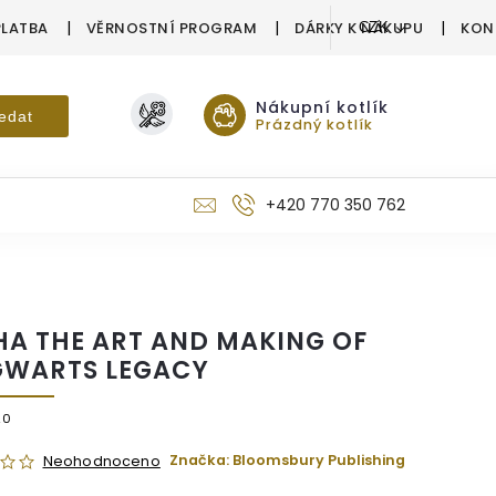
PLATBA
VĚRNOSTNÍ PROGRAM
DÁRKY K NÁKUPU
KON
CZK
Nákupní kotlík
edat
Prázdný kotlík
+420 770 350 762
HA THE ART AND MAKING OF
WARTS LEGACY
20
Značka:
Bloomsbury Publishing
Neohodnoceno