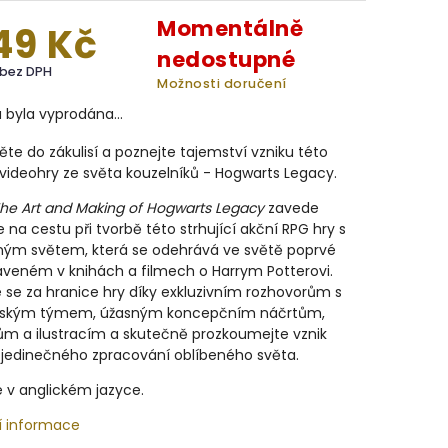
Momentálně
149 Kč
nedostupné
 bez DPH
Možnosti doručení
a byla vyprodána…
ěte do zákulisí a poznejte tajemství vzniku této
videohry ze světa kouzelníků - Hogwarts Legacy.
he Art and Making of Hogwarts Legacy
zavede
 na cestu při tvorbě této strhující akční RPG hry s
ným světem, která se odehrává ve světě poprvé
aveném v knihách a filmech o Harrym Potterovi.
 se za hranice hry díky exkluzivním rozhovorům s
řským týmem, úžasným koncepčním náčrtům,
ům a ilustracím a skutečně prozkoumejte vznik
 jedinečného zpracování oblíbeného světa.
e v anglickém jazyce.
í informace