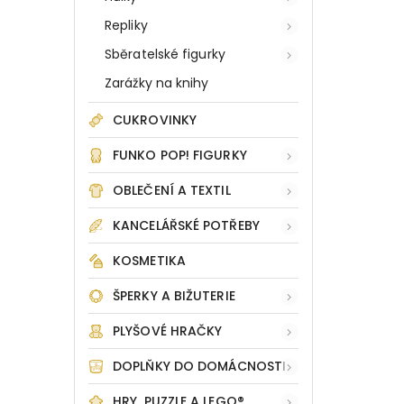
Repliky
Sběratelské figurky
Zarážky na knihy
CUKROVINKY
FUNKO POP! FIGURKY
OBLEČENÍ A TEXTIL
KANCELÁŘSKÉ POTŘEBY
KOSMETIKA
ŠPERKY A BIŽUTERIE
PLYŠOVÉ HRAČKY
DOPLŇKY DO DOMÁCNOSTI
HRY, PUZZLE A LEGO®