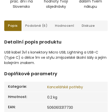
prac. dní i na
hodnoty Tvojí
dalším Tvém
Slovensko
objednávky
nákupu
Popis
Podobné (6)
Hodnocení
Diskuze
Detailní popis produktu
USB kabel 3v1 s konektory Micro USB, Lightning a USB-C
(Type C) o délce 1m ve stylu zmijozelské školní šály a jejím
kolejním znakem.
Doplňkové parametry
Kategorie
:
Kancelářské potřeby
Hmotnost
:
0.2 kg
EAN
:
5060613317730