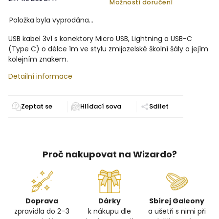
Možnosti doručení
Položka byla vyprodána…
USB kabel 3v1 s konektory Micro USB, Lightning a USB-C
(Type C) o délce 1m ve stylu zmijozelské školní šály a jejím
kolejním znakem.
Detailní informace
Zeptat se
Sdílet
Proč nakupovat na Wizardo?
Doprava
Dárky
Sbírej Galeony
zpravidla do 2–3
k nákupu dle
a ušetři s nimi při