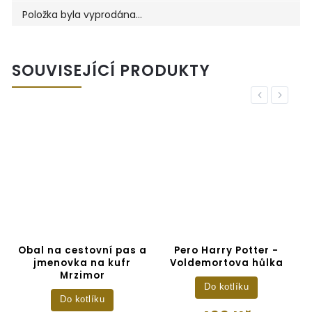
Položka byla vyprodána…
SOUVISEJÍCÍ PRODUKTY
Previous
Next
Obal na cestovní pas a
Pero Harry Potter -
jmenovka na kufr
Voldemortova hůlka
Mrzimor
Do kotlíku
Do kotlíku