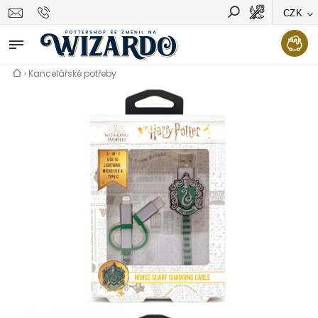
CZK
Vyhledávání
Hledat
›
Kancelářské potřeby