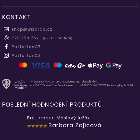
KONTAKT
shop
@
wizardo.cz
770 350 762
(Po - Pá 10.00-16.00)
PotterfanCZ
PotterfanCZ
WIZARDING WORLD characters, names and related indicia
are © & ™ Warner Bros. Entertainment Inc. WB SHIELD: © & ™ WBEI. Publishing Rights © JKR.
POSLEDNÍ HODNOCENÍ PRODUKTŮ
Butterbeer: Máslový ležák
Barbora Zajícová
...