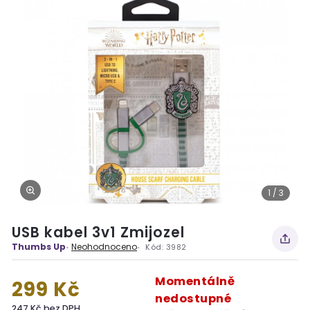
1 / 3
USB kabel 3v1 Zmijozel
Thumbs Up
Neohodnoceno
Kód:
3982
Momentálně
299 Kč
nedostupné
247 Kč bez DPH