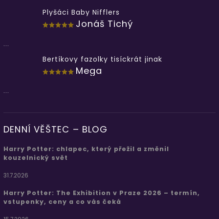
Plyšáci Baby Nifflers
Jonáš Tichý
...
Bertíkovy fazolky tisíckrát jinak
Mega
...
DENNÍ VĚŠTEC – BLOG
Harry Potter: chlapec, který přežil a změnil
kouzelnický svět
31.7.2026
Harry Potter: The Exhibition v Praze 2026 – termín,
vstupenky, ceny a co vás čeká