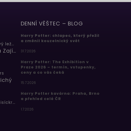
DENNÍ VĚŠTEC – BLOG
Harry Potter: chlapec, který přežil
a změnil kouzelnický svět
Butterbeer: Máslový ležák
Barbora Zajícová
31.7.2026
Harry Potter: The Exhibition v
Praze 2026 – termín, vstupenky,
ceny a co vás čeká
rs
ichý
15.7.2026
Harry Potter kavárna: Praha, Brno
a přehled celé ČR
Bertíkovy fazolky tisíckrát jinak
1.7.2026