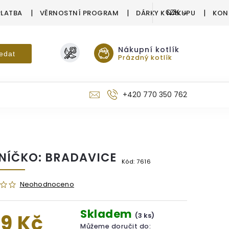
PLATBA
VĚRNOSTNÍ PROGRAM
DÁRKY K NÁKUPU
KON
CZK
Nákupní kotlík
edat
Prázdný kotlík
+420 770 350 762
NÍČKO: BRADAVICE
Kód:
7616
Neohodnoceno
Skladem
9 Kč
(3 ks)
Můžeme doručit do: