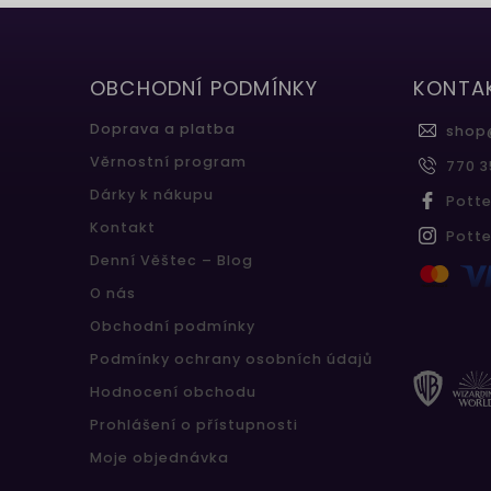
OBCHODNÍ PODMÍNKY
KONTA
Doprava a platba
shop
Věrnostní program
770 3
Dárky k nákupu
Pott
Kontakt
Pott
Denní Věštec – Blog
O nás
Obchodní podmínky
Podmínky ochrany osobních údajů
Hodnocení obchodu
Prohlášení o přístupnosti
Moje objednávka