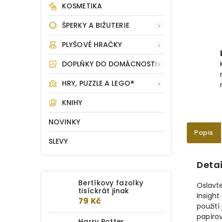
KOSMETIKA
ŠPERKY A BIŽUTERIE
PLYŠOVÉ HRAČKY
DOPLŇKY DO DOMÁCNOSTI
HRY, PUZZLE A LEGO®
KNIHY
NOVINKY
Popis
SLEVY
Detai
Bertíkovy fazolky
Oslavte
tisíckrát jinak
Insight
79 Kč
použití
papírov
Harry Potter