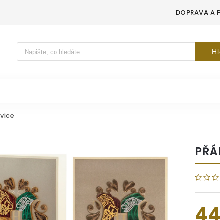
DOPRAVA A 
Vyhledávání
Hl
vice
PŘÁ
44