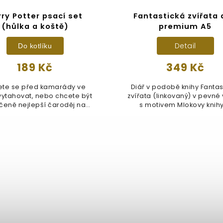
rry Potter psací set
Fantastická zvířata 
(hůlka a koště)
premium A5
Detail
Do kotlíku
189 Kč
349 Kč
te se před kamarády ve
Diář v podobě knihy Fantas
vytahovat, nebo chcete být
zvířata (linkovaný) v pevné
čeně nejlepší čaroděj na
s motivem Mlokovy knihy.
firemní...