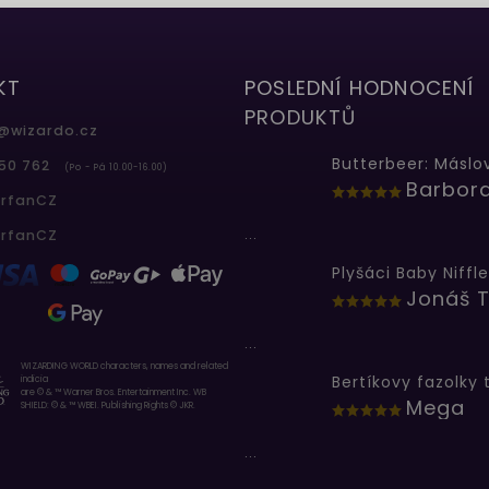
KT
POSLEDNÍ HODNOCENÍ
PRODUKTŮ
@
wizardo.cz
50 762
(Po - Pá 10.00-16.00)
erfanCZ
...
erfanCZ
Plyšáci Baby Niffle
Jonáš T
...
WIZARDING WORLD characters, names and related
indicia
are © & ™ Warner Bros. Entertainment Inc. WB
Mega
SHIELD: © & ™ WBEI. Publishing Rights © JKR.
...