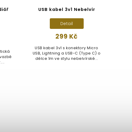
diář
USB kabel 3v1 Nebelvír
Razí
Detail
299 Kč
USB kabel 3v1 s konektory Micro
tická
Sad
USB, Lightning a USB-C (Type C) o
 vazbě
tva
délce 1m ve stylu nebelvírské...
...
Razí