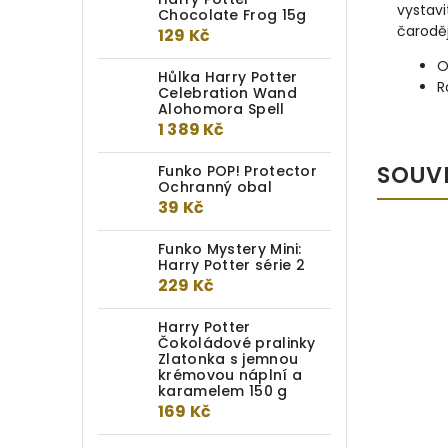
vystavi
Chocolate Frog 15g
čaroděj
129 Kč
O
Hůlka Harry Potter
R
Celebration Wand
Alohomora Spell
1 389 Kč
SOUV
Funko POP! Protector
Ochranný obal
39 Kč
Funko Mystery Mini:
Harry Potter série 2
229 Kč
Harry Potter
Čokoládové pralinky
Zlatonka s jemnou
krémovou náplní a
karamelem 150 g
169 Kč