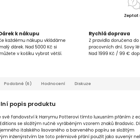
Zeptat 
Dárek k nákupu
Rychlá doprava
Ke každému nákupu vkládáme
Z pravidla doručena do
malý dárek. Nad 5000 Kč si
pracovních dní. Sovy lét
můžete v košíku vybrat větší.
Nad 1999 Kč / 99 € do
Podobné (6)
Hodnocení
Diskuze
lní popis produktu
 své fandovství k Harrymu Potterovi tímto luxusním přáním z e
 Editions se složitým ručně vyráběným vzorem znaků Bradavic. D
 jemného italského lisovaného a barveného papíru se složitým
ým inženýrstvím lze toto prémiové přání použít jako suvenýr n