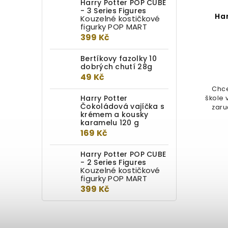
Harry Potter POP CUBE
- 3 Series Figures
Pero Harry Potter -
Ha
Kouzelné kostičkové
figurky POP MART
Brumbálova bezová hůlka
399 Kč
Detail
Bertíkovy fazolky 10
dobrých chutí 28g
499 Kč
49 Kč
Elegantní propiska v podobě
Chce
Harry Potter
repliky bezové hůlky (kteoru
škole 
Čokoládová vajíčka s
vlastnil Albus Brumbál, Harry Potter
zaru
krémem a kousky
a...
karamelu 120 g
169 Kč
Harry Potter POP CUBE
- 2 Series Figures
Kouzelné kostičkové
figurky POP MART
399 Kč