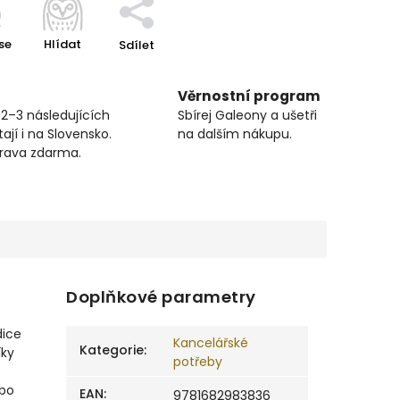
se
Hlídat
Sdílet
Věrnostní program
 2–3 následujících
Sbírej Galeony a ušetři
ají i na Slovensko.
na dalším nákupu.
prava zdarma.
Doplňkové parametry
dice
Kancelářské
Kategorie
:
íky
potřeby
ebo
EAN
:
9781682983836