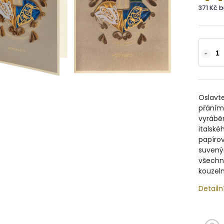
371 Kč 
Oslavte
přáním 
vyrábě
italské
papírov
suvenýr
všechn
kouzeln
Detailn