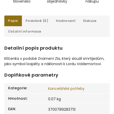
Slovensko
objednávky
nákupu
Popis
Podobné (6)
Hodnocení
Diskuze
Ostatní informace
Detailní popis produktu
Klíčenka v podobě Znamení Zla, který sloužil smrtijedům,
jako symbol loajality a náklonosti k Lordu Voldemortovi.
Doplňkové parametry
Kategorie
:
Kancelářské potřeby
Hmotnost
:
0.07 kg
EAN
:
3700789283713