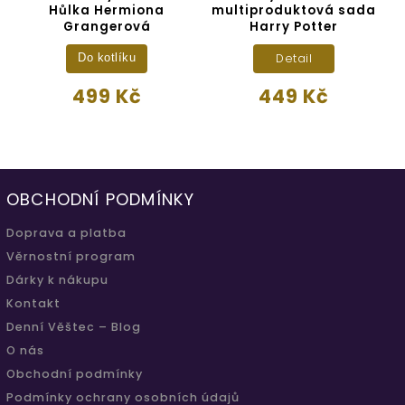
Hůlka Hermiona
multiproduktová sada
Grangerová
Harry Potter
Detail
Do kotlíku
499 Kč
449 Kč
OBCHODNÍ PODMÍNKY
Doprava a platba
Věrnostní program
Dárky k nákupu
Kontakt
Denní Věštec – Blog
O nás
Obchodní podmínky
Podmínky ochrany osobních údajů