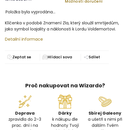
Možnosti doručení
Položka byla vyprodána…
Klíčenka v podobě Znamení Zla, který sloužil smrtijedům,
jako symbol loajality a náklonosti k Lordu Voldemortovi.
Detailní informace
Zeptat se
Sdílet
Proč nakupovat na Wizardo?
Doprava
Dárky
Sbírej Galeony
zpravidla do 2–3
k nákupu dle
a ušetři s nimi při
prac. dní i na
hodnoty Tvojí
dalším Tvém