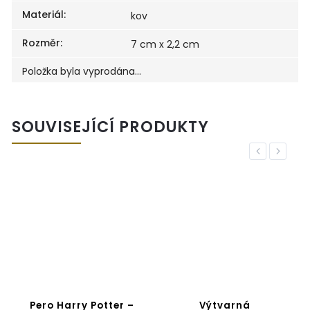
Materiál
:
kov
Rozměr
:
7 cm x 2,2 cm
Položka byla vyprodána…
SOUVISEJÍCÍ PRODUKTY
Previous
Next
Pero Harry Potter –
Výtvarná
M