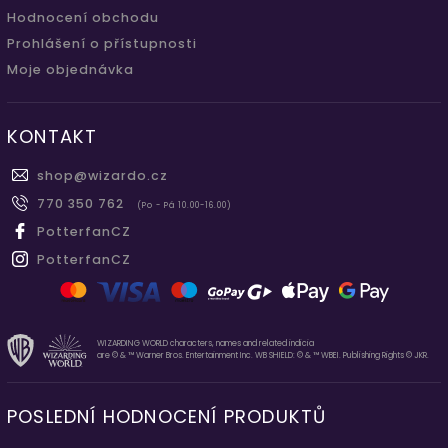
Hodnocení obchodu
Prohlášení o přístupnosti
Moje objednávka
KONTAKT
shop
@
wizardo.cz
770 350 762
(Po - Pá 10.00-16.00)
PotterfanCZ
PotterfanCZ
WIZARDING WORLD characters, names and related indicia
are © & ™ Warner Bros. Entertainment Inc. WB SHIELD: © & ™ WBEI. Publishing Rights © JKR.
POSLEDNÍ HODNOCENÍ PRODUKTŮ