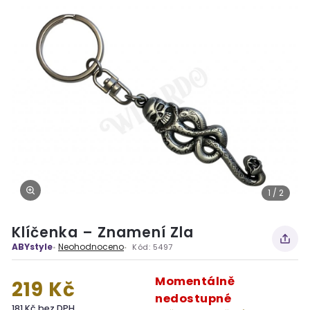
1 / 2
Klíčenka – Znamení Zla
ABYstyle
Neohodnoceno
Kód:
5497
Momentálně
219 Kč
nedostupné
181 Kč bez DPH