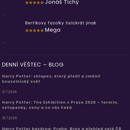
Jonáš Tichý
...
Bertíkovy fazolky tisíckrát jinak
Mega
...
DENNÍ VĚŠTEC – BLOG
Harry Potter: chlapec, který přežil a změnil
kouzelnický svět
31.7.2026
Harry Potter: The Exhibition v Praze 2026 – termín,
vstupenky, ceny a co vás čeká
15.7.2026
Harry Potter kavárna: Praha, Brno a přehled celé ČR