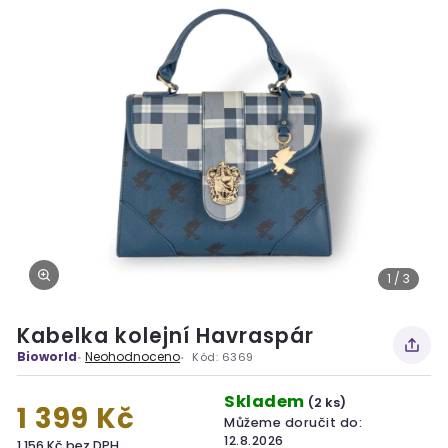
1 / 3
Kabelka kolejní Havraspár
Bioworld
Neohodnoceno
Kód:
6369
Skladem
(2 ks)
1 399 Kč
Můžeme doručit do:
12.8.2026
1 156 Kč bez DPH