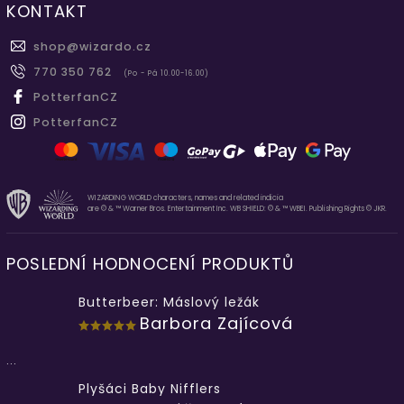
KONTAKT
shop
@
wizardo.cz
770 350 762
(Po - Pá 10.00-16.00)
PotterfanCZ
PotterfanCZ
WIZARDING WORLD characters, names and related indicia
are © & ™ Warner Bros. Entertainment Inc. WB SHIELD: © & ™ WBEI. Publishing Rights © JKR.
POSLEDNÍ HODNOCENÍ PRODUKTŮ
Butterbeer: Máslový ležák
Barbora Zajícová
...
Plyšáci Baby Nifflers