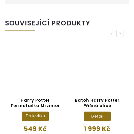
SOUVISEJÍCÍ PRODUKTY
Previous
Next
Harry Potter
Batoh Harry Potter
Termotaška Mrzimor
Příčná ulice
Detail
Do kotlíku
549 Kč
1 999 Kč