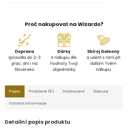
Proč nakupovat na Wizardo?
Doprava
Dárky
Sbírej Galeony
zpravidla do 2–3
k nákupu dle
a ušetři s nimi při
prac. dní i na
hodnoty Tvojí
dalším Tvém
Slovensko
objednávky
nákupu
Popis
Podobné (6)
Hodnocení
Diskuze
Ostatní informace
Detailní popis produktu