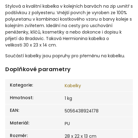
Stylová a kvalitní kabelka v kolejních barvách na zip uvnitř s
podšívkou z polyesteru. Vnější povrch je vyroben ze 100%
polyuretanu v kombinaci kostkového vzoru a barvy koleje s
kolejním zvířetem. Ideální na cesty pro uschování
peněženky, klíčů, kosmetiky a nebo dokonce i dopisu k
přijetí do Bradavic. Taková Hermionina kabelka o
velikosti 30
x 23 x 14 cm.
Součástí kabelky jsou popruhy pro přeměnu na kabelku.
Doplňkové parametry
Kategorie
:
Kabelky
Hmotnost
:
1 kg
EAN
:
5056438924178
Materiál
:
PU
Rozměr
:
28 x 22 x 13 cm