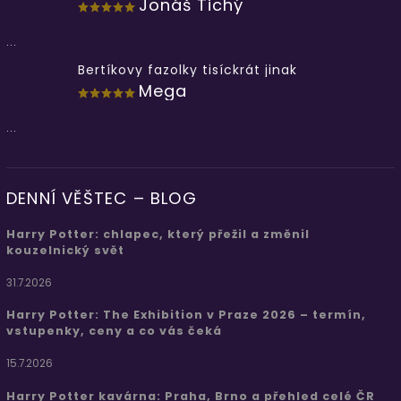
Jonáš Tichý
...
Bertíkovy fazolky tisíckrát jinak
Mega
...
DENNÍ VĚŠTEC – BLOG
Harry Potter: chlapec, který přežil a změnil
kouzelnický svět
31.7.2026
Harry Potter: The Exhibition v Praze 2026 – termín,
vstupenky, ceny a co vás čeká
15.7.2026
Harry Potter kavárna: Praha, Brno a přehled celé ČR