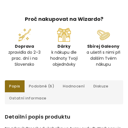
Proč nakupovat na Wizardo?
Doprava
Dárky
Sbírej Galeony
zpravidla do 2–3
k nákupu dle
a ušetři s nimi při
prac. dní i na
hodnoty Tvojí
dalším Tvém
Slovensko
objednávky
nákupu
Popis
Podobné (6)
Hodnocení
Diskuze
Ostatní informace
Detailní popis produktu