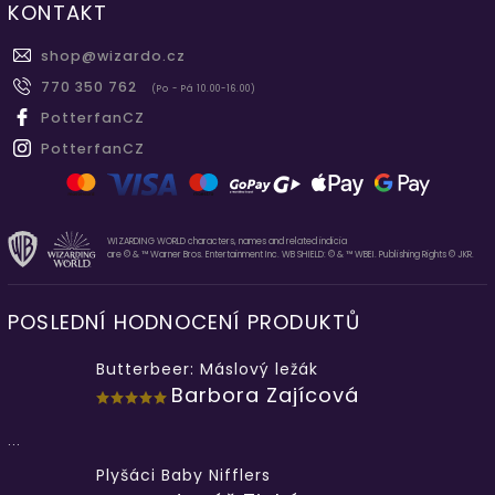
KONTAKT
shop
@
wizardo.cz
770 350 762
(Po - Pá 10.00-16.00)
PotterfanCZ
PotterfanCZ
WIZARDING WORLD characters, names and related indicia
are © & ™ Warner Bros. Entertainment Inc. WB SHIELD: © & ™ WBEI. Publishing Rights © JKR.
POSLEDNÍ HODNOCENÍ PRODUKTŮ
Butterbeer: Máslový ležák
Barbora Zajícová
...
Plyšáci Baby Nifflers