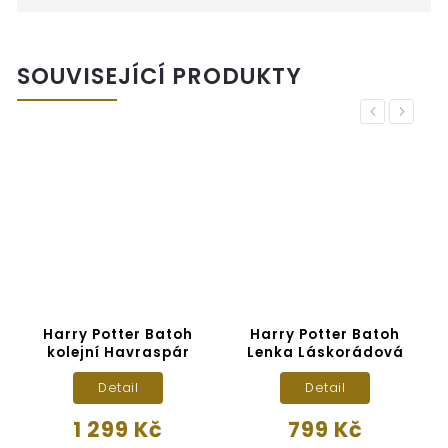
SOUVISEJÍCÍ PRODUKTY
Previous
Next
Harry Potter Batoh
Harry Potter Batoh
kolejní Havraspár
Lenka Láskorádová
Detail
Detail
1 299 Kč
799 Kč