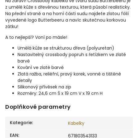
Na zdraví! Crossbody kabelka ve tvaru sudu Butterbeeru je
z umělé kůže s dřevěnou texturou, která působí realisticky.
Na přední straně a na horní části sudu najdete zlatou fólií
vyvedené logo Butterbeeru a navíc skutečnou korkovou
zátku!
A to nejlepší? Voní po másle!
Umělá kůže se strukturou dřeva (polyuretan)
Nastavitelný crossbody popruh s řetízkem ve zlaté
barvě
Kování ve zlaté barvě
Zlatá ražba, reliéfní, pravý korek, vonné a tištěné
detaily
Silikonový přívěsek na zip
Rozměry: 24,6 cm Š x 19 cm V x 19 cm H
Doplňkové parametry
Kategorie
:
Kabelky
EAN
:
671803543133