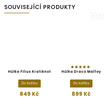
SOUVISEJÍCÍ PRODUKTY
Previous
Next
Hůlka Filius Kratiknot
Hůlka Draco Malfoy
Do kotlíku
Do kotlíku
849 Kč
899 Kč