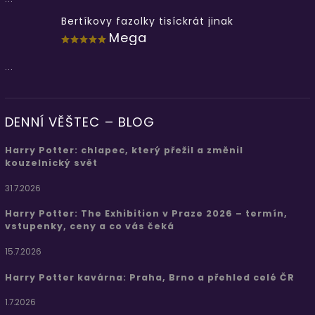
Bertíkovy fazolky tisíckrát jinak
Mega
...
DENNÍ VĚŠTEC – BLOG
Harry Potter: chlapec, který přežil a změnil
kouzelnický svět
31.7.2026
Harry Potter: The Exhibition v Praze 2026 – termín,
vstupenky, ceny a co vás čeká
15.7.2026
Harry Potter kavárna: Praha, Brno a přehled celé ČR
1.7.2026