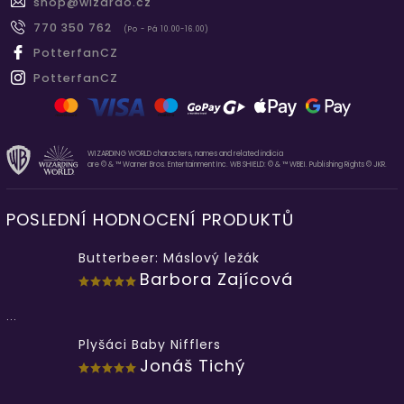
shop
@
wizardo.cz
770 350 762
(Po - Pá 10.00-16.00)
PotterfanCZ
PotterfanCZ
WIZARDING WORLD characters, names and related indicia
are © & ™ Warner Bros. Entertainment Inc. WB SHIELD: © & ™ WBEI. Publishing Rights © JKR.
POSLEDNÍ HODNOCENÍ PRODUKTŮ
Butterbeer: Máslový ležák
Barbora Zajícová
...
Plyšáci Baby Nifflers
Jonáš Tichý
...