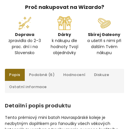
Proč nakupovat na Wizardo?
Doprava
Dárky
Sbírej Galeony
zpravidla do 2–3
k nákupu dle
a ušetři s nimi při
prac. dní i na
hodnoty Tvojí
dalším Tvém
Slovensko
objednávky
nákupu
Popis
Podobné (6)
Hodnocení
Diskuze
Ostatní informace
Detailní popis produktu
Tento prémiový mini batoh Havraspárské koleje je
nezbytným doplňkem pro fanoušky všech věkových