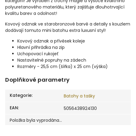
kategorií! Je vyroben z trochy magie a vysoce kvalitního
polyuretanového materiálu, který zajišťuje dlouhotrvající
kvalitu barev a odolnost!
Kovový odznak ve starobronzové barvě a detaily s kouzlem
dodávají tomuto mini batohu extra luxusní styl!
Kovový odznak a přívěsek koleje
Hlavní přihrádka na zip
Uchopovací rukojeť
Nastavitelné popruhy na zádech
Rozměry - 25,5 cm (šířka) x 25 cm (výška)
Doplňkové parametry
Kategorie
:
Batohy a tašky
EAN
:
5056438924130
Položka byla vyprodána…