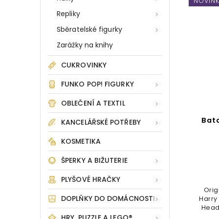
NOVIN
Repliky
Sběratelské figurky
Zarážky na knihy
CUKROVINKY
FUNKO POP! FIGURKY
OBLEČENÍ A TEXTIL
Bat
KANCELÁŘSKÉ POTŘEBY
KOSMETIKA
ŠPERKY A BIŽUTERIE
PLYŠOVÉ HRAČKY
Orig
DOPLŇKY DO DOMÁCNOSTI
Harry
Head
HRY, PUZZLE A LEGO®