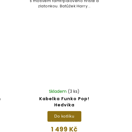
s motivem famfrpálového hřiště a
zlatonkou. Batůžek Harry...
Skladem
(3 ks)
n
Kabelka Funko Pop!
Hedvika
Do kotlíku
1 499 Kč