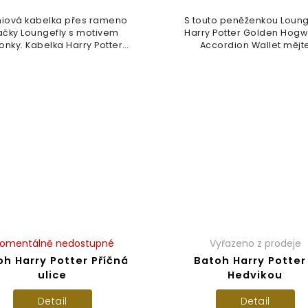
iová kabelka přes rameno
S touto peněženkou Loung
ačky Loungefly s motivem
Harry Potter Golden Hogw
tonky. Kabelka Harry Potter
Accordion Wallet mějt
Golden...
Bradavice...
omentálně nedostupné
Vyřazeno z prodeje
oh Harry Potter Příčná
Batoh Harry Potter
ulice
Hedvikou
Detail
Detail