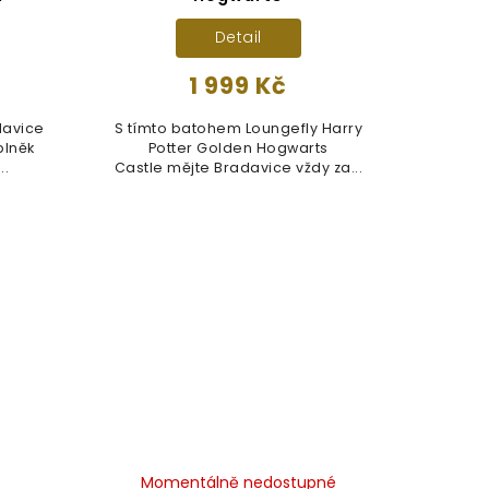
Detail
1 999 Kč
davice
S tímto batohem Loungefly Harry
plněk
Potter Golden Hogwarts
..
Castle mějte Bradavice vždy za...
Momentálně nedostupné