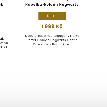
ek
Kabelka Golden Hogwarts
Detail
1 999 Kč
S touto kabelkou Loungefly Harry
jak
Potter Golden Hogwarts Castle
ky na
Crossbody Bag mějte...
Pokud