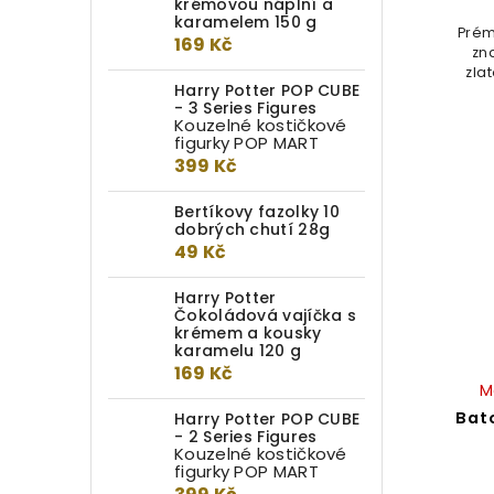
krémovou náplní a
karamelem 150 g
Prém
169 Kč
zn
zla
Harry Potter POP CUBE
- 3 Series Figures
Kouzelné kostičkové
figurky POP MART
399 Kč
Bertíkovy fazolky 10
dobrých chutí 28g
49 Kč
Harry Potter
Čokoládová vajíčka s
krémem a kousky
karamelu 120 g
169 Kč
M
Bat
Harry Potter POP CUBE
- 2 Series Figures
Kouzelné kostičkové
figurky POP MART