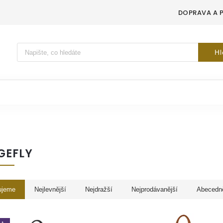
DOPRAVA A 
Vyhledávání
Hl
GEFLY
ujeme
Nejlevnější
Nejdražší
Nejprodávanější
Abecedn