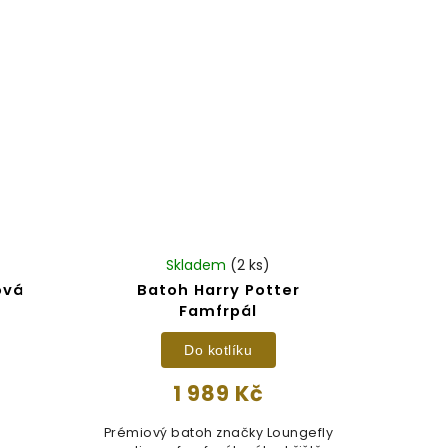
Skladem
(2 ks)
ová
Batoh Harry Potter
Famfrpál
Do kotlíku
1 989 Kč
Prémiový batoh značky Loungefly