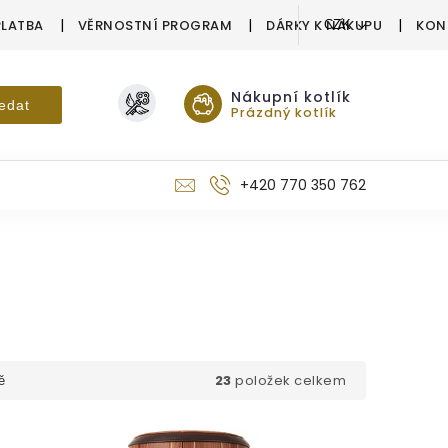
PLATBA
VĚRNOSTNÍ PROGRAM
DÁRKY K NÁKUPU
KON
CZK
Nákupní kotlík
edat
Prázdný kotlík
+420 770 350 762
23
položek celkem
ě