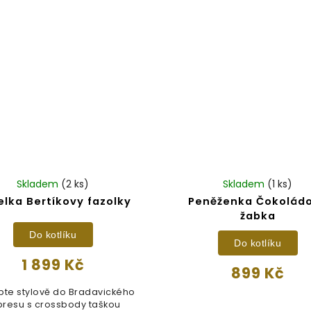
Skladem
(2 ks)
Skladem
(1 ks)
lka Bertíkovy fazolky
Peněženka Čokolád
žabka
Do kotlíku
Do kotlíku
1 899 Kč
899 Kč
pte stylově do Bradavického
presu s crossbody taškou