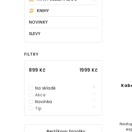
KNIHY
NOVINKY
SLEVY
FILTRY
899
Kč
1999
Kč
Kabe
9
Na skladě
0
Akce
1
Novinka
0
Tip
Nastu
ex
Bertíkovy fazolky