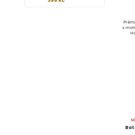
399 Kč
Prémi
s mot
Ha
M
Bat