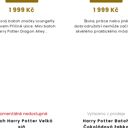
1 999 Kč
1 999 Kč
ový batoh značky Loungefly
Škola, práce nebo jin
ivem Příčné ulice. Mini batoh
dobrodružství nemůže začí
rry Potter Diagon Alley...
skvělého praktického mód
doplňku jako...
omentálně nedostupné
Vyřazeno z prodeje
oh Harry Potter Velká
Harry Potter Bato
siň
Čokoládová žabk