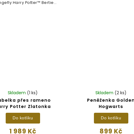
ngefly Harry Potter™ Bertie
Bott's...
Skladem
(1 ks)
Skladem
(2 ks)
abelka přes rameno
Peněženka Golde
arry Potter Zlatonka
Hogwarts
Do kotlíku
Do kotlíku
1 989 Kč
899 Kč