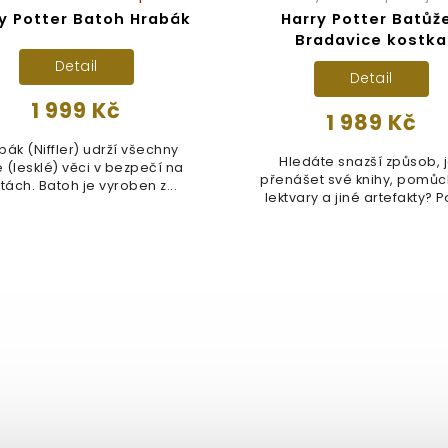
y Potter Batoh Hrabák
Harry Potter Batůž
Bradavice kostka
Detail
Detail
1 999 Kč
1 989 Kč
bák (Niffler) udrží všechny
Hledáte snazší způsob, 
 (lesklé) věci v bezpečí na
přenášet své knihy, pomůc
tách. Batoh je vyroben z...
lektvary a jiné artefakty? 
ano,...