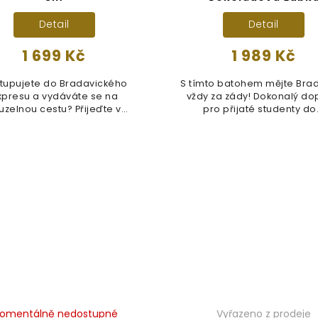
Detail
Detail
1 699 Kč
1 989 Kč
tupujete do Bradavického
S tímto batohem mějte Bra
xpresu a vydáváte se na
vždy za zády! Dokonalý do
uzelnou cestu? Přijeďte v
pro přijaté studenty do.
úžasném stylu s...
omentálně nedostupné
Vyřazeno z prodeje