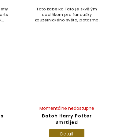
efly
Tato kabelka Tato je skvělým
arts
doplňkem pro fanoušky
e
kouzelnického světa, potažmo
milovníky sovy...
Momentálně nedostupné
 s
Batoh Harry Potter
Smrtijed
Detail