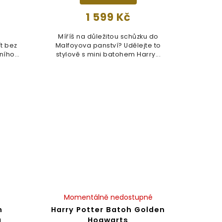
1 599 Kč
é
Míříš na důležitou schůzku do
t bez
Malfoyova panství? Udělejte to
ního
stylově s mini batohem Harry...
Momentálně nedostupné
h
Harry Potter Batoh Golden
a
Hogwarts