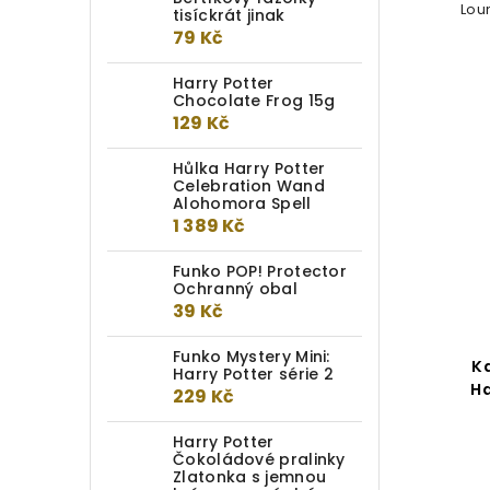
Lou
tisíckrát jinak
79 Kč
Harry Potter
Chocolate Frog 15g
129 Kč
Hůlka Harry Potter
Celebration Wand
Alohomora Spell
1 389 Kč
Funko POP! Protector
Ochranný obal
39 Kč
Funko Mystery Mini:
K
Harry Potter série 2
H
229 Kč
Harry Potter
Čokoládové pralinky
Zlatonka s jemnou