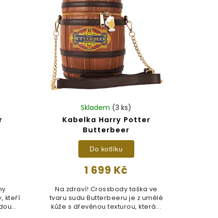
Skladem
(3 ks)
r
Kabelka Harry Potter
Butterbeer
Do kotlíku
1 699 Kč
ny
Na zdraví! Crossbody taška ve
 kteří
tvaru sudu Butterbeeru je z umělé
zdou
kůže s dřevěnou texturou, která...