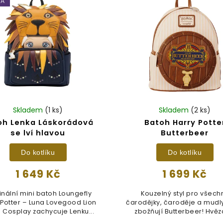
KA
Skladem
(1 ks)
Skladem
(2 ks)
oh Lenka Láskorádová
Batoh Harry Potte
se lví hlavou
Butterbeer
Do kotlíku
Do kotlíku
1 649 Kč
1 699 Kč
inální mini batoh Loungefly
Kouzelný styl pro všech
 Potter – Luna Lovegood Lion
čarodějky, čaroděje a mudly,
 Cosplay zachycuje Lenku...
zbožňují Butterbeer! Hvě
této...