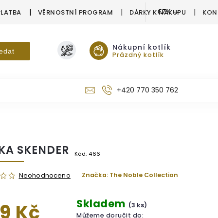
PLATBA
VĚRNOSTNÍ PROGRAM
DÁRKY K NÁKUPU
KON
CZK
Nákupní kotlík
edat
Prázdný kotlík
+420 770 350 762
KA SKENDER
Kód:
466
Značka:
The Noble Collection
Neohodnoceno
Skladem
9 Kč
(3 ks)
Můžeme doručit do: