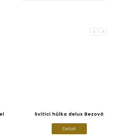
Previous
Next
el
Svítící hůlka delux Bezová
Detail