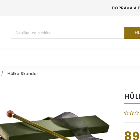
DOPRAVA A 
Vyhledávání
Hl
/
Hůlka Skender
HŮL
89