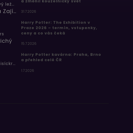
a změnil kouzelnický svět
Butterbeer: Máslový ležák
Barbora Zajícová
31.7.2026
Harry Potter: The Exhibition v
Praze 2026 – termín, vstupenky,
ceny a co vás čeká
rs
ichý
15.7.2026
Harry Potter kavárna: Praha, Brno
a přehled celé ČR
Bertíkovy fazolky tisíckrát jinak
1.7.2026