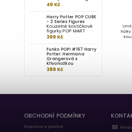
Do kotlíku
49 Kč
849 Kč
Harry Potter POP CUBE
- 2 Series Figures
Kouzelné kostičkové
Hůlka Piuse Břichnáče (Pius
Limi
figurky POP MART
Thicknesse), který byl ministrem
hůlky
399 Kč
kouzel v sedmém díle filmu
kou
Harry...
Funko POP! #167 Harry
Potter: Hermiona
Grangerová s
Křivonožkou
389 Kč
OBCHODNÍ PODMÍNKY
KONTA
Doprava a platba
shop