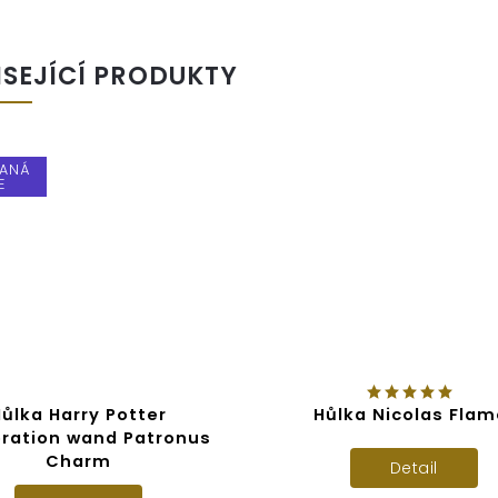
ISEJÍCÍ PRODUKTY
VANÁ
E
ůlka Harry Potter
Hůlka Nicolas Flam
ration wand Patronus
Charm
Detail