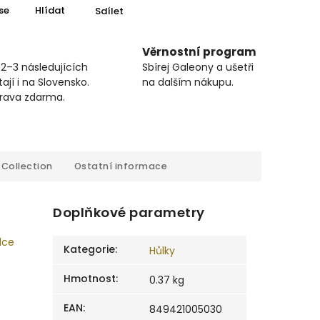
se
Hlídat
Sdílet
Věrnostní program
 2–3 následujících
Sbírej Galeony a ušetři
ají i na Slovensko.
na dalším nákupu.
prava zdarma.
Collection
Ostatní informace
Doplňkové parametry
dce
Kategorie
:
Hůlky
Hmotnost
:
0.37 kg
EAN
:
849421005030