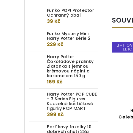
Funko POP! Protector
Ochranný obal
SOUV
39 Kč
Funko Mystery Mini:
Harry Potter série 2
229 Kč
LIMITO
EDIC
Harry Potter
Čokoládové pralinky
Zlatonka s jemnou
krémovou náplní a
karamelem 150 g
169 Kč
Harry Potter POP CUBE
- 3 Series Figures
Kouzelné kostičkové
figurky POP MART
Hůlka Pius Břichnáč –
H
399 Kč
oficiální filmová replika z
Celeb
Harryho Pottera (hůlka)
Bertíkovy fazolky 10
dobrých chutí 28g