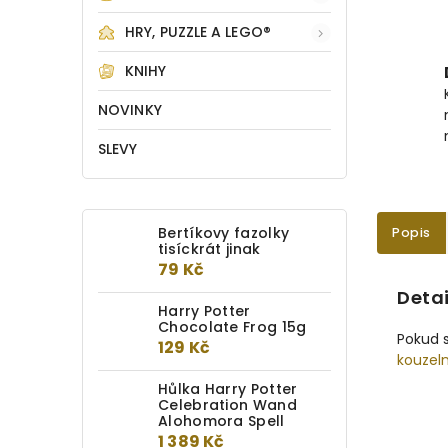
HRY, PUZZLE A LEGO®
KNIHY
NOVINKY
SLEVY
Bertíkovy fazolky
Popis
tisíckrát jinak
79 Kč
Detai
Harry Potter
Chocolate Frog 15g
Pokud s
129 Kč
kouzel
Hůlka Harry Potter
Celebration Wand
Alohomora Spell
1 389 Kč