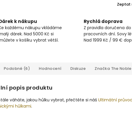
Zeptat 
Dárek k nákupu
Rychlá doprava
Ke každému nákupu vkládáme
Z pravidla doručena do
malý dárek. Nad 5000 Kč si
pracovních dní. Sovy lét
můžete v košíku vybrat větší.
Nad 1999 Kč / 99 € do
Podobné (6)
Hodnocení
Diskuze
Značka
The Noble 
lní popis produktu
tále váháte, jakou hůlku vybrat, přečtěte si náš
Ultimátní průvo
nickými hůlkami
.