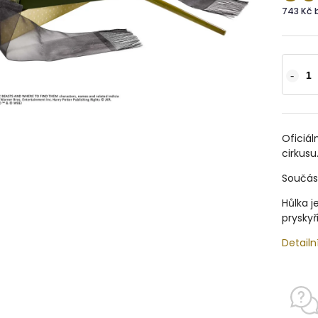
743 Kč 
Oficiál
cirkusu
Součást
Hůlka j
pryskyř
Detailn