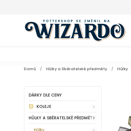
Domů
/
Hůlky a Sběratelské předměty
/
Hůlky
DÁRKY DLE CENY
KOLEJE
HŮLKY A SBĚRATELSKÉ PŘEDMĚTY
Hůlky