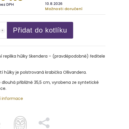
10.8.2026
bez DPH
Možnosti doručení
Přidat do kotlíku
ní replika hůlky Skendera – (pravděpodobně) ředitele
.
í hůlky je polstrovaná krabička Ollivandera.
e dlouhá přibližně 35,5 cm, vyrobena ze syntetické
ice.
í informace