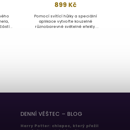
899 Kč
vného
Pomocí svítící hůlky a speciální
Of
mela,
aplikace vytvořte kouzelné
R
ástí...
různobarevné světelné efekty.
Gelle
Barvu...
DENNÍ VĚŠTEC – BLOG
Harry Potter: chlapec, který přežil