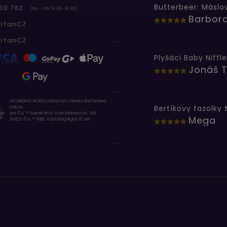
50 762
(Po - Pá 10.00-16.00)
erfanCZ
...
erfanCZ
Plyšáci Baby Niffle
Jonáš T
...
WIZARDING WORLD characters, names and related
indicia
are © & ™ Warner Bros. Entertainment Inc. WB
Mega
SHIELD: © & ™ WBEI. Publishing Rights © JKR.
...