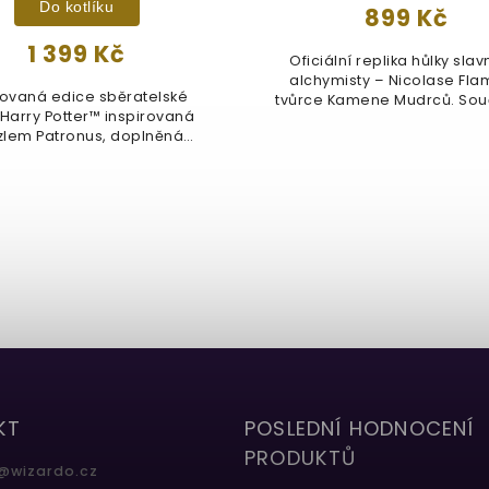
Do kotlíku
899 Kč
1 399 Kč
Oficiální replika hůlky sla
alchymisty – Nicolase Fla
tovaná edice sběratelské
tvůrce Kamene Mudrců. Souč
 Harry Potter™ inspirovaná
zlem Patronus, doplněná
stříbrným...
KT
POSLEDNÍ HODNOCENÍ
PRODUKTŮ
@
wizardo.cz