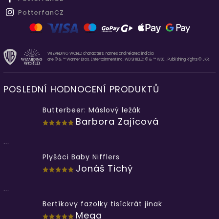
PotterfanCZ
WIZARDING WORLD characters, names and related indicia
are © & ™ Warner Bros. Entertainment Inc. WB SHIELD: © & ™ WBEI. Publishing Rights © JKR.
POSLEDNÍ HODNOCENÍ PRODUKTŮ
Butterbeer: Máslový ležák
Barbora Zajícová
...
Plyšáci Baby Nifflers
Jonáš Tichý
...
Bertíkovy fazolky tisíckrát jinak
Mega