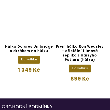
Hůlka Dolores Umbridge
První hůlka Ron Weasley
s držákem na hůlku
– oficiální filmová
replika z Harryho
Pottera (hůlka)
Do kotlíku
1 349 Kč
Do kotlíku
899 Kč
OBCHODNÍ PODMÍNKY