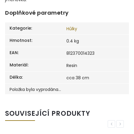
Doplňkové parametry
Kategorie
:
Hůlky
Hmotnost
:
0.4 kg
EAN
:
812370014323
Materiál
:
Resin
Délka
:
cca 38 cm
Položka byla vyprodána…
SOUVISEJÍCÍ PRODUKTY
Previous
Next