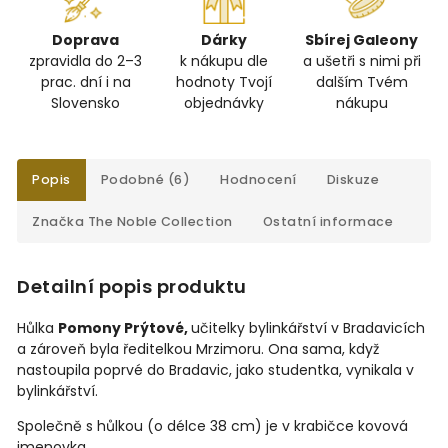
Doprava
Dárky
Sbírej Galeony
zpravidla do 2–3
k nákupu dle
a ušetři s nimi při
prac. dní i na
hodnoty Tvojí
dalším Tvém
Slovensko
objednávky
nákupu
Popis
Podobné (6)
Hodnocení
Diskuze
Značka
The Noble Collection
Ostatní informace
Detailní popis produktu
Hůlka
Pomony Prýtové,
učitelky bylinkářství v Bradavicích
a zároveň byla ředitelkou Mrzimoru. Ona sama, když
nastoupila poprvé do Bradavic, jako studentka, vynikala v
bylinkářství.
Společně s hůlkou (o délce 38 cm) je v krabičce kovová
jmenovka.