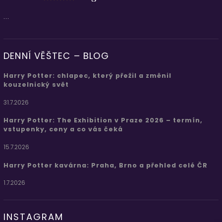
...
DENNÍ VĚŠTEC – BLOG
Harry Potter: chlapec, který přežil a změnil
kouzelnický svět
31.7.2026
Harry Potter: The Exhibition v Praze 2026 – termín,
vstupenky, ceny a co vás čeká
15.7.2026
Harry Potter kavárna: Praha, Brno a přehled celé ČR
1.7.2026
INSTAGRAM