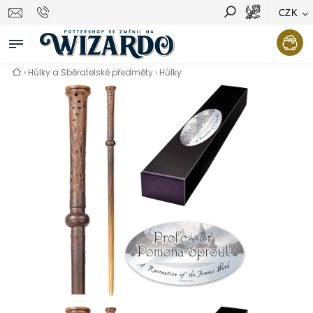
CZK
Vyhledávání
Hledat
›
Hůlky a Sběratelské předměty
›
Hůlky