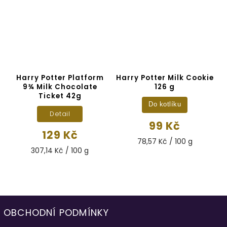
Harry Potter Platform
Harry Potter Milk Cookie
9¾ Milk Chocolate
126 g
u
Ticket 42g
Do kotlíku
Detail
99 Kč
129 Kč
78,57 Kč / 100 g
307,14 Kč / 100 g
OBCHODNÍ PODMÍNKY