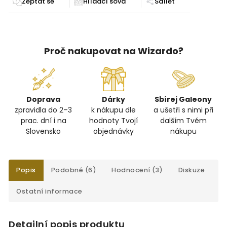
Zeptat se
Sdílet
Proč nakupovat na Wizardo?
Doprava
Dárky
Sbírej Galeony
zpravidla do 2–3
k nákupu dle
a ušetři s nimi při
prac. dní i na
hodnoty Tvojí
dalším Tvém
Slovensko
objednávky
nákupu
Popis
Podobné (6)
Hodnocení (3)
Diskuze
Ostatní informace
Detailní popis produktu