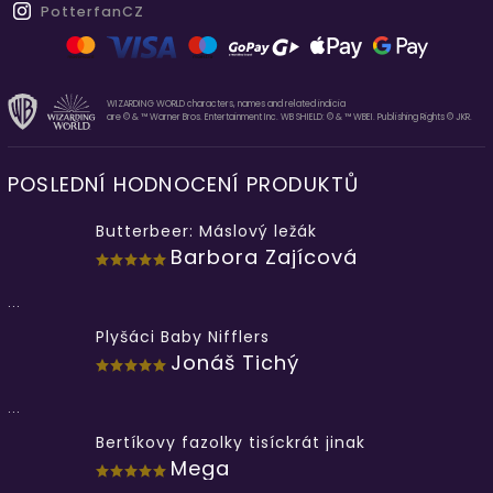
PotterfanCZ
WIZARDING WORLD characters, names and related indicia
are © & ™ Warner Bros. Entertainment Inc. WB SHIELD: © & ™ WBEI. Publishing Rights © JKR.
POSLEDNÍ HODNOCENÍ PRODUKTŮ
Butterbeer: Máslový ležák
Barbora Zajícová
...
Plyšáci Baby Nifflers
Jonáš Tichý
...
Bertíkovy fazolky tisíckrát jinak
Mega