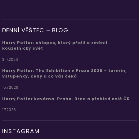
...
DENNÍ VĚŠTEC – BLOG
Harry Potter: chlapec, který přežil a změnil
kouzelnický svět
31.7.2026
Harry Potter: The Exhibition v Praze 2026 – termín,
vstupenky, ceny a co vás čeká
15.7.2026
Harry Potter kavárna: Praha, Brno a přehled celé ČR
1.7.2026
INSTAGRAM