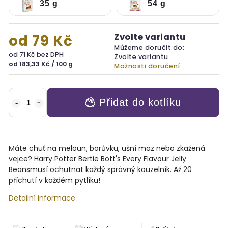
35 g
54 g
Zvolte variantu
od
79 Kč
Můžeme doručit do:
od
71 Kč
bez DPH
Zvolte variantu
od 183,33 Kč / 100 g
Možnosti doručení
Přidat do kotlíku
Máte chuť na meloun, borůvku, ušní maz nebo zkažená
vejce? Harry Potter Bertie Bott's Every Flavour Jelly
Beansmusí ochutnat každý správný kouzelník. Až 20
příchutí v každém pytlíku!
Detailní informace