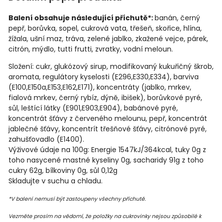
Balení obsahuje následující příchutě*:
banán, černý
pepř, borůvka, sopel, cukrová vata, třešeň, skořice, hlína,
žížala, ušní maz, tráva, zelené jablko, zkažené vejce, párek,
citrón, mýdlo, tutti frutti, zvratky, vodní meloun.
Složení: cukr, glukózový sirup, modifikovaný kukuřičný škrob,
aromata, regulátory kyselosti (E296,E330,E334), barviva
(E100,E150a,E153,E162,E171), koncentráty (jablko, mrkev,
fialová mrkev, černý rybíz, dýně, ibišek), borůvkové pyré,
sůl, leštící látky (E901,E903,E904), babánové pyré,
koncentrát šťávy z červeného melounu, pepř, koncentrát
jablečné šťávy, koncentrít třešňové šťávy, citrónové pyré,
zahušťovadlo (E1400).
Výživové údaje na 100g: Energie 1547kJ/364kcal, tuky 0g z
toho nasycené mastné kyseliny 0g, sacharidy 91g z toho
cukry 62g, bílkoviny 0g, sůl 0,12g
Skladujte v suchu a chladu.
*V balení nemusí být zastoupeny všechny příchutě.
Vezměte prosím na vědomí, že položky na cukrovinky nejsou způsobilé k