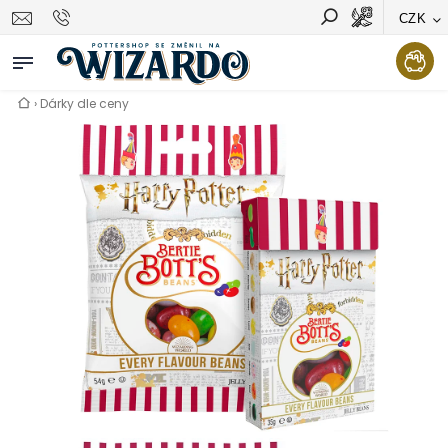
CZK
Vyhledávání
Hledat
›
Dárky dle ceny