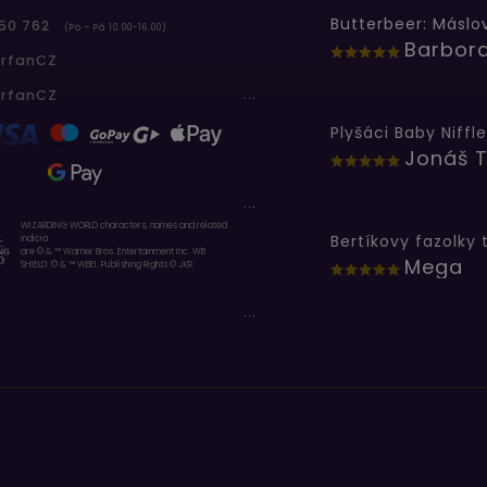
50 762
(Po - Pá 10.00-16.00)
erfanCZ
...
erfanCZ
Plyšáci Baby Niffle
Jonáš T
...
WIZARDING WORLD characters, names and related
indicia
are © & ™ Warner Bros. Entertainment Inc. WB
Mega
SHIELD: © & ™ WBEI. Publishing Rights © JKR.
...