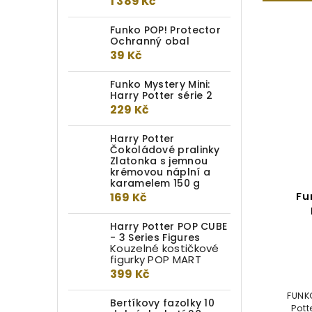
1 389 Kč
Funko POP! Protector
Ochranný obal
39 Kč
Funko Mystery Mini:
Harry Potter série 2
229 Kč
Harry Potter
Čokoládové pralinky
Zlatonka s jemnou
krémovou náplní a
karamelem 150 g
169 Kč
Funko POP! #02 Ron
Fu
Weasley
Harry Potter POP CUBE
- 3 Series Figures
Do kotlíku
Kouzelné kostičkové
figurky POP MART
399 Kč
399 Kč
FUNKO figurka Rona Weasleyho,
FUNKO
Bertíkovy fazolky 10
nejlepšího kamaráda Harryho
Pott