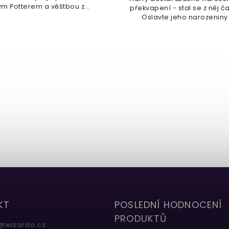
m Potterem a věštbou z...
překvapení - stal se z něj č
Oslavte jeho narozeniny s
KT
POSLEDNÍ HODNOCENÍ
PRODUKTŮ
@
wizardo.cz