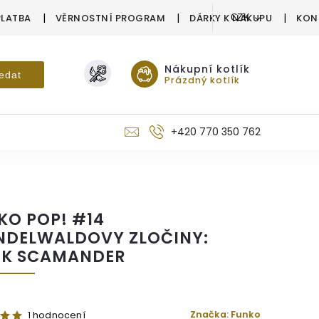
PLATBA
VĚRNOSTNÍ PROGRAM
DÁRKY K NÁKUPU
KON
CZK
Nákupní kotlík
edat
Prázdný kotlík
+420 770 350 762
KO POP! #14
NDELWALDOVY ZLOČINY:
K SCAMANDER
Značka:
Funko
1 hodnocení