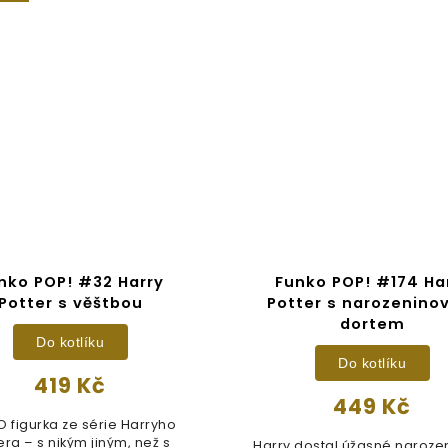
nko POP! #32 Harry
Funko POP! #174 Ha
Potter s věštbou
Potter s narozenin
dortem
Do kotlíku
Do kotlíku
419 Kč
449 Kč
 figurka ze série Harryho
era – s nikým jiným, než s
Harry dostal úžasné naroze