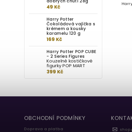
dobrých chutí 28g
Pottera.
Harry
49 Kč
Harry Potter
Čokoládová vajíčka s
krémem a kousky
karamelu 120 g
169 Kč
Harry Potter POP CUBE
- 2 Series Figures
Kouzelné kostičkové
figurky POP MART
399 Kč
OBCHODNÍ PODMÍNKY
KONTA
Doprava a platba
shop