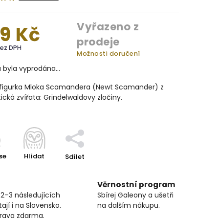
Vyřazeno z
9 Kč
prodeje
bez DPH
Možnosti doručení
a byla vyprodána…
figurka Mloka Scamandera (Newt Scamander) z
ická zvířata: Grindelwaldovy zločiny.
se
Hlídat
Sdílet
Věrnostní program
 2–3 následujících
Sbírej Galeony a ušetři
ají i na Slovensko.
na dalším nákupu.
prava zdarma.