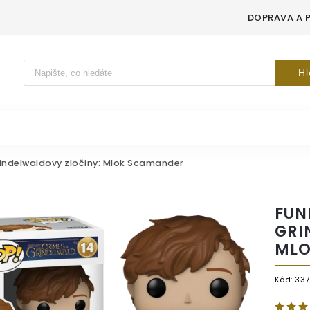
DOPRAVA A 
Vyhledávání
Hl
indelwaldovy zločiny: Mlok Scamander
FUN
GRI
MLO
Kód:
337