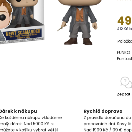
49
412 Kč 
Položk
FUNKO 
Fantast
Zeptat 
Dárek k nákupu
Rychlá doprava
Ke každému nákupu vkládáme
Z pravidla doručena do
malý dárek. Nad 5000 Kč si
pracovních dní. Sovy lét
můžete v košíku vybrat větší.
Nad 1999 Kč / 99 € do