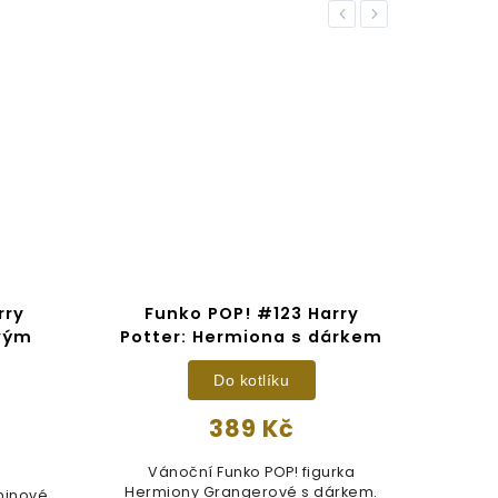
Previous
Next
rry
Funko POP! #123 Harry
F
ovým
Potter: Hermiona s dárkem
Pot
Do kotlíku
389 Kč
Vánoční Funko POP! figurka
Hermiony Grangerové s dárkem.
ninové
Fig