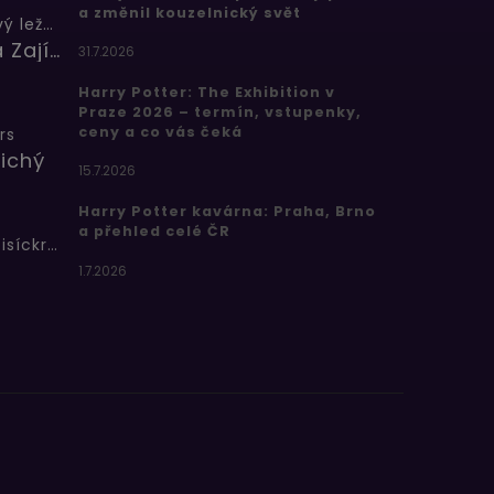
a změnil kouzelnický svět
Butterbeer: Máslový ležák
Barbora Zajícová
31.7.2026
Harry Potter: The Exhibition v
Praze 2026 – termín, vstupenky,
ceny a co vás čeká
rs
ichý
15.7.2026
Harry Potter kavárna: Praha, Brno
a přehled celé ČR
Bertíkovy fazolky tisíckrát jinak
1.7.2026