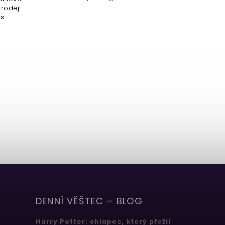
aroděj!
...
DENNÍ VĚŠTEC – BLOG
Harry Potter: chlapec, který přežil