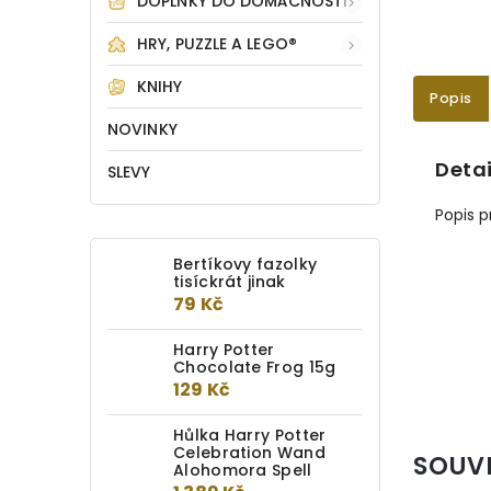
DOPLŇKY DO DOMÁCNOSTI
HRY, PUZZLE A LEGO®
KNIHY
Popis
NOVINKY
Detai
SLEVY
Popis 
Bertíkovy fazolky
tisíckrát jinak
79 Kč
Harry Potter
Chocolate Frog 15g
129 Kč
Hůlka Harry Potter
Celebration Wand
SOUV
Alohomora Spell