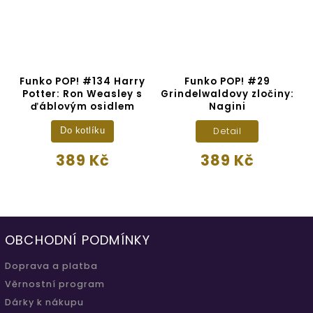
Funko POP! #134 Harry
Funko POP! #29
Potter: Ron Weasley s
Grindelwaldovy zločiny:
ďáblovým osidlem
Nagini
Detail
Do kotlíku
389 Kč
389 Kč
OBCHODNÍ PODMÍNKY
Doprava a platba
Věrnostní program
Dárky k nákupu