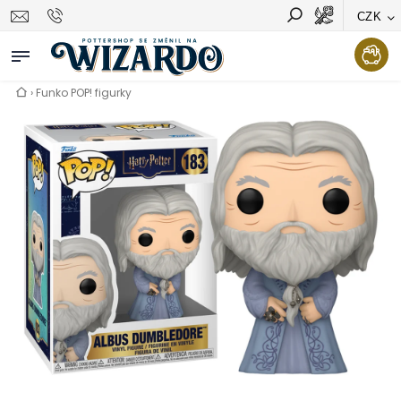
CZK
Vyhledávání
Hledat
›
Funko POP! figurky