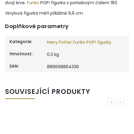
dvojí krve.
Funko
POP! figurka s pořadovým číslem 183.
Vinylová figurka měří přibližně 9,9 cm.
Doplňkové parametry
Kategorie
:
Harry Potter Funko POP! figurky
Hmotnost
:
0.3 kg
EAN
:
889698864336
SOUVISEJÍCÍ PRODUKTY
Previous
Next