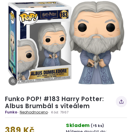
Funko POP! #183 Harry Potter:
Albus Brumbál s viteálem
Funko
Neohodnoceno
Kód:
7967
Skladem
(>5 ks)
389 Kč
Můžeme doručit do: