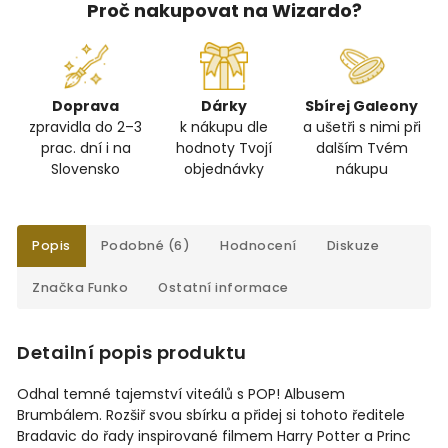
Proč nakupovat na Wizardo?
Doprava
Dárky
Sbírej Galeony
zpravidla do 2–3
k nákupu dle
a ušetři s nimi při
prac. dní i na
hodnoty Tvojí
dalším Tvém
Slovensko
objednávky
nákupu
Popis
Podobné (6)
Hodnocení
Diskuze
Značka
Funko
Ostatní informace
Detailní popis produktu
Odhal temné tajemství viteálů s POP! Albusem
Brumbálem. Rozšiř svou sbírku a přidej si tohoto ředitele
Bradavic do řady inspirované filmem Harry Potter a Princ