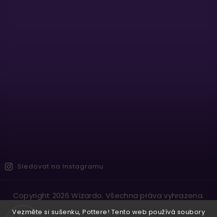
Sledovat na Instagramu
Copyright 2026
Wizardo
. Všechna práva vyhrazena.
Vytvořil
Shoptet
| Design
Shoptak.cz.
Vezměte si sušenku, Pottere! Tento web používá soubory