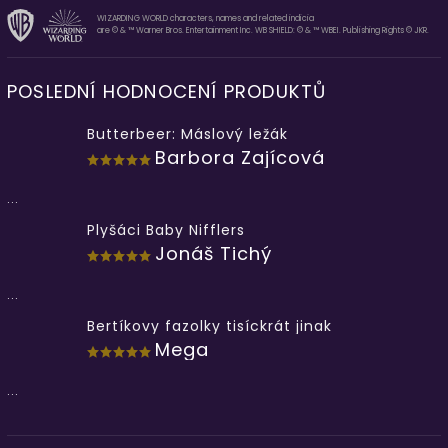
WIZARDING WORLD characters, names and related indicia
are © & ™ Warner Bros. Entertainment Inc. WB SHIELD: © & ™ WBEI. Publishing Rights © JKR.
POSLEDNÍ HODNOCENÍ PRODUKTŮ
Butterbeer: Máslový ležák
Barbora Zajícová
...
Plyšáci Baby Nifflers
Jonáš Tichý
...
Bertíkovy fazolky tisíckrát jinak
Mega
...