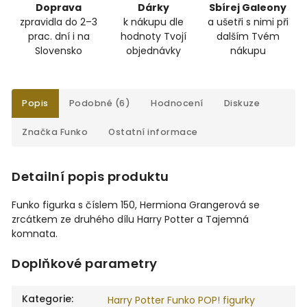
Doprava
Dárky
Sbírej Galeony
zpravidla do 2–3
k nákupu dle
a ušetři s nimi při
prac. dní i na
hodnoty Tvojí
dalším Tvém
Slovensko
objednávky
nákupu
Popis
Podobné (6)
Hodnocení
Diskuze
Značka
Funko
Ostatní informace
Detailní popis produktu
Funko figurka s číslem 150, Hermiona Grangerová se
zrcátkem ze druhého dílu Harry Potter a Tajemná
komnata.
Doplňkové parametry
Kategorie
:
Harry Potter Funko POP! figurky