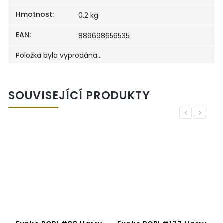
Hmotnost
:
0.2 kg
EAN
:
889698656535
Položka byla vyprodána…
SOUVISEJÍCÍ PRODUKTY
Previous
Next