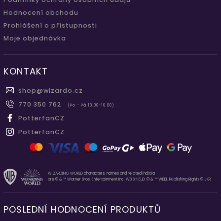
Hodnocení obchodu
Prohlášení o přístupnosti
Moje objednávka
KONTAKT
shop
@
wizardo.cz
770 350 762
(Po - Pá 10.00-16.00)
PotterfanCZ
PotterfanCZ
WIZARDING WORLD characters, names and related indicia
are © & ™ Warner Bros. Entertainment Inc. WB SHIELD: © & ™ WBEI. Publishing Rights © JKR.
POSLEDNÍ HODNOCENÍ PRODUKTŮ