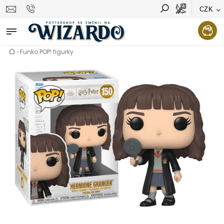
CZK
Vyhledávání
Hledat
›
Funko POP! figurky