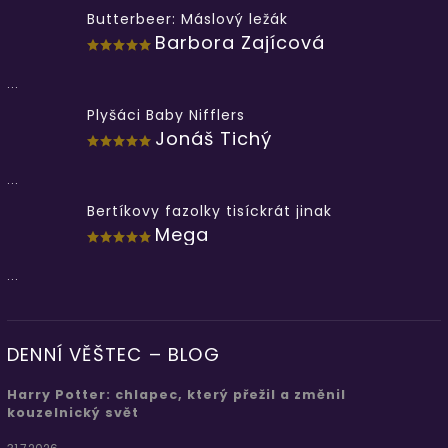
Butterbeer: Máslový ležák
Barbora Zajícová
...
Plyšáci Baby Nifflers
Jonáš Tichý
...
Bertíkovy fazolky tisíckrát jinak
Mega
...
DENNÍ VĚŠTEC – BLOG
Harry Potter: chlapec, který přežil a změnil
kouzelnický svět